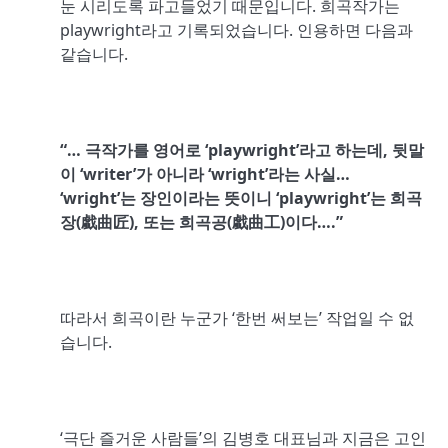
눈 시리도록 파고들었기 때문입니다. 희곡작가는
playwright라고 기록되었습니다. 인용하면 다음과
같습니다.
“…
극작가를 영어로
‘playwright’
라고 하는데
,
뒷말
이
‘writer’
가 아니라
‘wright’
라는 사실
…
‘wright’
는 장인이라는 뜻이니
‘playwright’
는 희곡
장
(
戱曲匠
),
또는 희곡공
(
戱曲工
)
이다
….”
따라서 희곡이란 누군가 ‘한번 써보는’ 작업일 수 없
습니다.
‘극단 즐거운 사람들’의 김병호 대표님과 지금은 고인