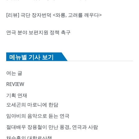
[리뷰] 극단 장자번덕 <와룡, 고려를 깨우다>
연극 분야 보편지원 정책 촉구
메뉴별 기사 보기
여는 글
REVIEW
기획 연재
오세곤의 마로니에 한담
임야비의 음악으로 듣는 연극
절대배우 장용철이 만난 풍경, 연극과 사람
채승훈의 대학로산책