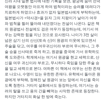
신라 시대 밀본 법사에 대한 기록을 보면, 왕궁에 숨어 선덕
여왕을 오랫동안 아프게 하여 법척이라는 승려를 데려다가
치료하게 하였으나 효과가 없자 밀본법사에게 부탁하는데,
밀본법사가 <약사경>을 읽자 그의 지팡이가 날아가 여우
와 법척을 찔러 뜰아래 내던졌다는 전설이 나온다. 같은 책
의 원광법사 전설에도 검은 여우가 등장하는데, 여기서 여
우는 강력한 힘을 지닌 것으로 묘사된다. 나이가 3천 살이
넘은 삼기 산의 산신(토속 신)이 원광의 이웃에 있으면서
주술을 닦고, 여우를 여우귀신이라 부르며 무시하니, 그 주
술 승을 산사태로 죽게 하고, 원광을 중국에 가서 유학하도
록 도와준다. 학계에서는 여기서 원광을 현교 세력으로, 산
신을 여우 귀신이라 부르고, 무시하다 죽임을 당한 주술 승
을 밀교 세력으로 본다. 여하튼 이 책에서 여우는 선한 존재
로 나오나, 수명이 있는 유한한 존재다. 유학에서 돌아온 원
광에게 부탁해, 정해진 날 원광이 보는 앞에서 자신을 죽이
도록 청한다. 거타지 설화에서도 등장하는데, 여기서는 승
려의 탈을 쓰고 용의 간을 빼먹는 사악한 존재로 등장한다.
하지만 거타지의 화살 한 방에 죽는다.