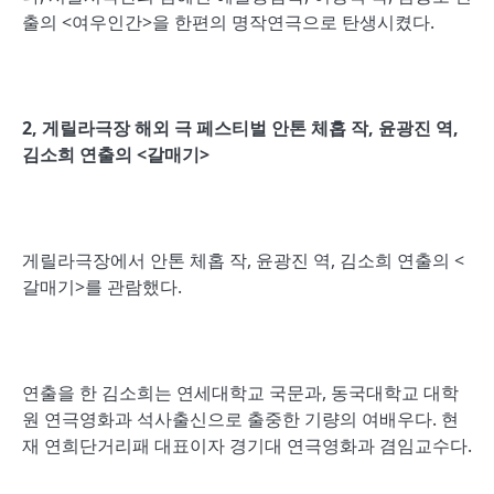
출의 <여우인간>을 한편의 명작연극으로 탄생시켰다.
2,
게릴라극장 해외 극 페스티벌 안톤 체홉 작
,
윤광진 역
,
김소희 연출의
<
갈매기
>
게릴라극장에서 안톤 체홉 작, 윤광진 역, 김소희 연출의 <
갈매기>를 관람했다.
연출을 한 김소희는 연세대학교 국문과, 동국대학교 대학
원 연극영화과 석사출신으로 출중한 기량의 여배우다. 현
재 연희단거리패 대표이자 경기대 연극영화과 겸임교수다.