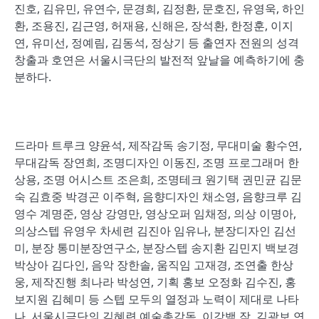
진호, 김유민, 유연수, 문경희, 김정환, 문호진, 유영욱, 하인
환, 조용진, 김근영, 허재용, 신해은, 장석환, 한정훈, 이지
연, 유미선, 정예림, 김동석, 정상기 등 출연자 전원의 성격
창출과 호연은 서울시극단의 발전적 앞날을 예측하기에 충
분하다.
드라마 트루크 양윤석, 제작감독 송기정, 무대미술 황수연,
무대감독 장연희, 조명디자인 이동진, 조명 프로그래머 한
상용, 조명 어시스트 조은희, 조명테크 원기택 권민균 김문
숙 김효중 박경곤 이주혁, 음향디자인 채소영, 음향크루 김
영수 계명준, 영상 강영만, 영상오퍼 임채정, 의상 이명아,
의상스텝 유영우 차세련 김진아 임유나, 분장디자인 김선
미, 분장 통미분장연구소, 분장스텝 송지환 김민지 백보경
박상아 김다인, 음악 장한솔, 움직임 고재경, 조연출 한상
웅, 제작진행 최나라 박성연, 기획 홍보 오정화 김수진, 홍
보지원 김혜미 등 스텝 모두의 열정과 노력이 제대로 나타
나, 서울시극단의 김혜련 예술총감독, 이강백 작, 김광보 연