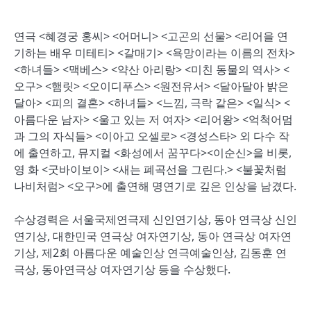
연극 <혜경궁 홍씨> <어머니> <고곤의 선물> <리어을 연
기하는 배우 미테티> <갈매기> <욕망이라는 이름의 전차>
<하녀들> <맥베스> <약산 아리랑> <미친 동물의 역사> <
오구> <햄릿> <오이디푸스> <원전유서> <달아달아 밝은
달아> <피의 결혼> <하녀들> <느낌, 극락 같은> <일식> <
아름다운 남자> <울고 있는 저 여자> <리어왕> <억척어멈
과 그의 자식들> <이아고 오셀로> <경성스타> 외 다수 작
에 출연하고, 뮤지컬 <화성에서 꿈꾸다><이순신>을 비롯,
영 화 <굿바이보이> <새는 폐곡선을 그린다.> <불꽃처럼
나비처럼> <오구>에 출연해 명연기로 깊은 인상을 남겼다.
수상경력은 서울국제연극제 신인연기상, 동아 연극상 신인
연기상, 대한민국 연극상 여자연기상, 동아 연극상 여자연
기상, 제2회 아름다운 예술인상 연극예술인상, 김동훈 연
극상, 동아연극상 여자연기상 등을 수상했다.