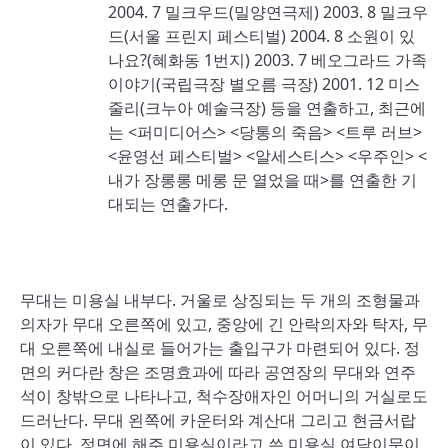
2004. 7 밀크우드(밀양연극제) 2003. 8 밀크우
드(서울 프린지 페스티벌) 2004. 8 소원이 있
나요?(혜화동 1번지) 2003. 7 베오그라드 가족
이야기(국립극장 별오름 극장) 2001. 12 미스
줄리(크누아 예술극장) 등을 연출하고, 최근에
는 <퍼미디어스> <당통의 죽음> <트루 러브>
<윤영선 페스티벌> <알세스티스> <우주인> <
내가 장롱롱 메롱 문 열었을 때>를 연출한 기
대되는 연출가다.
무대는 미용실 내부다. 거울로 상징되는 두 개의 조형물과
의자가 무대 오른쪽에 있고, 중앙에 긴 안락의자와 탁자, 무
대 오른쪽에 내실로 들어가는 출입구가 마련되어 있다. 정
면의 커다란 창은 조명효과에 따라 공연장의 무대와 연주
석이 창밖으로 나타나고, 척수장애자인 어머니의 거실로도
드러난다. 무대 왼쪽에 카운터와 계산대 그리고 현금서랍
이 있다. 정면에 해주 미용실이라고 쓴 미용실 여닫이문이