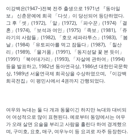
이강백은(1947~)전북 전주 출생으로 1971년 『동아일
보』 신춘문예에 희곡 「다섯」이 당선되어 등단하였다.
그 후「셋」(1972), 「알」(1972), 「파수꾼」(1974) 「결
혼」(1974), 「보석과 여인」(1975) 「족보」(1981), 「쥬
라기의 사람들」(1982), 「호모 세파라투스」(1983), 「봄
날」(1984) 「유토피아를 먹고 잠들다」(1987), 「칠산
리」(1989), 「물거품」(1991), 「동지섣달 꽃 본 듯이」
(1991) 「북어대가리」(1993), 「자살에 관하여」(1994)
등을 발표하고, 1982년 동아연극상, 1986년 대한민국문학
상, 1989년 서울연극제 희곡상을 수상하였으며, 『이강백
희곡전집』이 평민사에서 4권까지 간행되었다.
여우와 늑대는 둘 다 개과 동물이긴 하지만 늑대와 대비되
어 여성적으로 많이 표현된다. 예로부터 동양에서는 여우
가 오래 살면 요술을 부리고 사람을 홀린다 하여 경계했으
며, 구미호, 요호, 매구, 여우누이 등 요괴로 자주 등장한다.