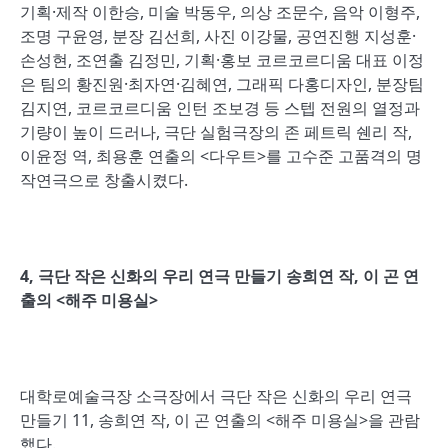
기획·제작 이한승, 미술 박동우, 의상 조문수, 음악 이형주,
조명 구윤영, 분장 김선희, 사진 이강물, 공연진행 지성훈·
손성현, 조연출 김정민, 기획·홍보 코르코르디움 대표 이정
은 팀의 황진원·최자연·김혜연, 그래픽 다홍디자인, 분장팀
김지연, 코르코르디움 인턴 조보경 등 스텝 전원의 열정과
기량이 높이 드러나, 극단 실험극장의 존 페트릭 쉔리 작,
이윤정 역, 최용훈 연출의 <다우트>를 고수준 고품격의 명
작연극으로 창출시켰다.
4,
극단 작은 신화의 우리 연극 만들기 송희연 작
,
이 곤 연
출의
<
해주 미용실
>
대학로예술극장 소극장에서 극단 작은 신화의 우리 연극
만들기 11, 송희연 작, 이 곤 연출의 <해주 미용실>을 관람
했다.