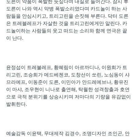
도른이 약품이 폭발한 듯싶다며 내실로 들어간다. 잠시 후
도른이 나와 역시 약병 폭발소리였다며 카드놀이 하는 사
람들을 안심시키고, 트리고린을 손짓해 부른다. 닥터 도른
은 트레블레프가 자살한 것을 트리고린에게만 알린다. 카
드놀이하는 사람들의 웃고 떠드는 소리와 함께 연극은 끝
이 난다.
윤정섭이 트레불레프, 황혜림이 아르까디나, 이원희가 트
리고린, 조승희가 메드베첸코, 도창선이 쏘린, 노심동이 샤
므라예프, 이동준이 도른, 이민아가 안드레예브나, 황유진
이 마샤, 조우현이 니나로 출연해, 탁월한 성격창출과 호연
으로 극적 분위기를 상승시키며 저마다의 기량을 유감없이
발휘한다.
예술감독 이윤택, 무대제작 김경수, 조명디자인 조인곤, 안