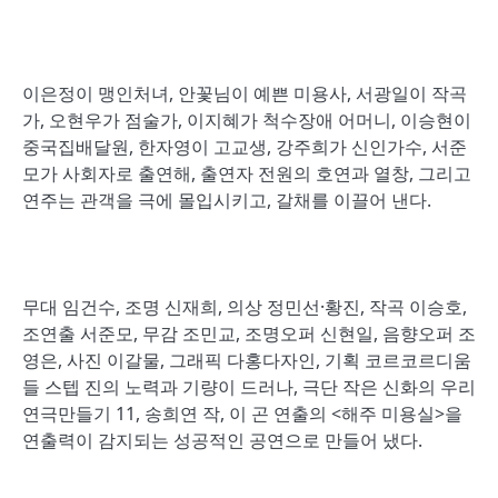
이은정이 맹인처녀, 안꽃님이 예쁜 미용사, 서광일이 작곡
가, 오현우가 점술가, 이지혜가 척수장애 어머니, 이승현이
중국집배달원, 한자영이 고교생, 강주희가 신인가수, 서준
모가 사회자로 출연해, 출연자 전원의 호연과 열창, 그리고
연주는 관객을 극에 몰입시키고, 갈채를 이끌어 낸다.
무대 임건수, 조명 신재희, 의상 정민선·황진, 작곡 이승호,
조연출 서준모, 무감 조민교, 조명오퍼 신현일, 음향오퍼 조
영은, 사진 이갈물, 그래픽 다홍다자인, 기획 코르코르디움
들 스텝 진의 노력과 기량이 드러나, 극단 작은 신화의 우리
연극만들기 11, 송희연 작, 이 곤 연출의 <해주 미용실>을
연출력이 감지되는 성공적인 공연으로 만들어 냈다.