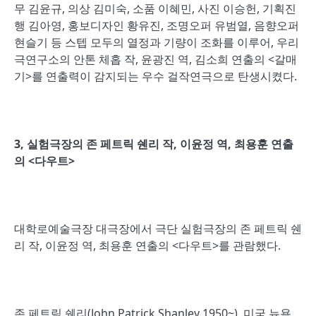
무 김윤규, 의상 김미숙, 소품 이혜민, 사진 이승헌, 기획진
행 김아영, 홍보디자인 황유진, 조명오퍼 유범열, 음향오퍼
현슬기 등 스텝 모두의 열정과 기량이 조화를 이루어, 우리
극연구소의 안톤 체홉 작, 윤광진 역, 김소희 연출의 <갈매
기>를 연출력이 감지되는 우수 걸작연극으로 탄생시켰다.
3,
실험극장의 존 페트릭 쉔리 작
,
이윤정 역
,
최용훈 연출
의
<
다우트
>
대학로예술극장 대극장에서 극단 실험극장의 존 페트릭 쉔
리 작, 이윤정 역, 최용훈 연출의 <다우트>를 관람했다.
존 페트릭 쉔리(John Patrick Shanley 1950~), 미국 뉴욕