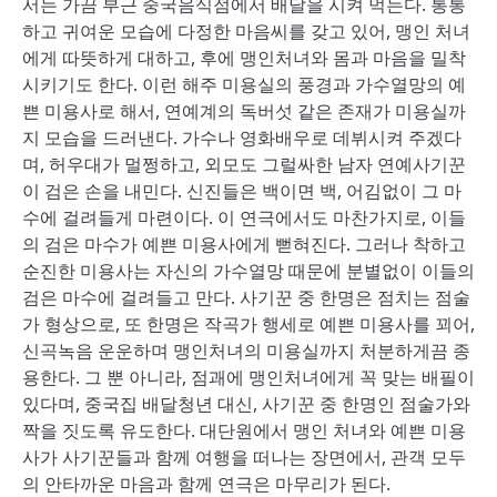
서는 가끔 부근 중국음식점에서 배달을 시켜 먹는다. 통통
하고 귀여운 모습에 다정한 마음씨를 갖고 있어, 맹인 처녀
에게 따뜻하게 대하고, 후에 맹인처녀와 몸과 마음을 밀착
시키기도 한다. 이런 해주 미용실의 풍경과 가수열망의 예
쁜 미용사로 해서, 연예계의 독버섯 같은 존재가 미용실까
지 모습을 드러낸다. 가수나 영화배우로 데뷔시켜 주겠다
며, 허우대가 멀쩡하고, 외모도 그럴싸한 남자 연예사기꾼
이 검은 손을 내민다. 신진들은 백이면 백, 어김없이 그 마
수에 걸려들게 마련이다. 이 연극에서도 마찬가지로, 이들
의 검은 마수가 예쁜 미용사에게 뻗혀진다. 그러나 착하고
순진한 미용사는 자신의 가수열망 때문에 분별없이 이들의
검은 마수에 걸려들고 만다. 사기꾼 중 한명은 점치는 점술
가 형상으로, 또 한명은 작곡가 행세로 예쁜 미용사를 꾀어,
신곡녹음 운운하며 맹인처녀의 미용실까지 처분하게끔 종
용한다. 그 뿐 아니라, 점괘에 맹인처녀에게 꼭 맞는 배필이
있다며, 중국집 배달청년 대신, 사기꾼 중 한명인 점술가와
짝을 짓도록 유도한다. 대단원에서 맹인 처녀와 예쁜 미용
사가 사기꾼들과 함께 여행을 떠나는 장면에서, 관객 모두
의 안타까운 마음과 함께 연극은 마무리가 된다.