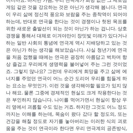
이니까요. 하지만 가끔, 우리 연극계가 희망 없는 그 제로섬
게임 같은 것을 강요하는 것은 아닌가 생각해 봅니다. 연극
이 우리 삶에 정신적 풍요와 보람을 주는 종착역이 되어야
하는데, 반대로 연극을 한다는 것이 경쟁이나 헛된 목표를
위한 새로운 출발선이 되는 것이 아닌가 하는 겁니다. 상호
경쟁을 통해서 대체로 이겨야만이 장밋빛 미래가 있다거나
하는 일반 사회의 통념에 연극계 역시 지배당하고 있는 것
은 아닌가 하는 생각을 해보았습니다. 사실 청년기에 연극
을 처음 접했을 때에는 연극은 굉장히 아름답고 벅차며 항
상 즐겁고 우리에게 생명력을 불어넣어 주는 그런 것이었
죠. 그렇지 않나요? 그런데 우리에게 희망을 주고 삶에 에
너지를 주었던 연극이 어느 순간 도리어 우리를 힘들게 하
는 요소는 무엇인가. 이런 것을 생각해야할 필요가 있지 않
나 해요. 물론 그중에 경제적인 현실도 크게 작용한다는 것
은 부인하지 않습니다. 나이를 먹어가면서 현실이 항상 우
리 옆에서 괴롭힐 수도 있는 거죠. 하지만 그것도 어느 정도
까지는 이해를 하는데, 목숨이 왔다 갔다 할 정도의, 또는
건강을 해칠 정도로 자기를 놓아버리는 이러한 식의 괴로
움을 주는 것이 연극이라 한다면 우리 연극계의 공존방식,