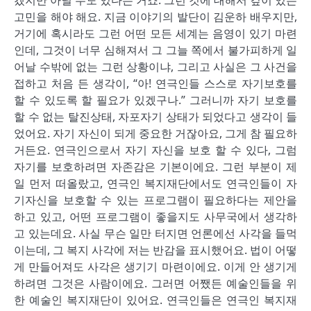
겠지만 아닐 수도 있다는 거죠. 그런 것에 대해서 깊이 있는
고민을 해야 해요. 지금 이야기의 발단이 김운하 배우지만,
거기에 혹시라도 그런 어떤 모든 세계는 음영이 있기 마련
인데, 그것이 너무 심해져서 그 그늘 쪽에서 불가피하게 일
어날 수밖에 없는 그런 상황이냐, 그리고 사실은 그 사건을
접하고 처음 든 생각이, “아! 연극인들 스스로 자기보호를
할 수 있도록 할 필요가 있겠구나.” 그러니까 자기 보호를
할 수 없는 탈진상태, 자포자기 상태가 되었다고 생각이 들
었어요. 자기 자신이 되게 중요한 거잖아요, 그게 참 필요하
거든요. 연극인으로서 자기 자신을 보호 할 수 있다, 그럼
자기를 보호하려면 자존감은 기본이에요. 그런 부분이 제
일 먼저 떠올랐고, 연극인 복지재단에서도 연극인들이 자
기자신을 보호할 수 있는 프로그램이 필요하다는 제안을
하고 있고, 어떤 프로그램이 좋을지도 사무국에서 생각하
고 있는데요. 사실 무슨 일만 터지면 언론에선 사각을 들먹
이는데, 그 복지 사각에 저는 반감을 표시했어요. 법이 어떻
게 만들어져도 사각은 생기기 마련이에요. 이게 안 생기게
하려면 그것은 사람이에요. 그러면 어쨌든 예술인들을 위
한 예술인 복지재단이 있어요. 연극인들은 연극인 복지재