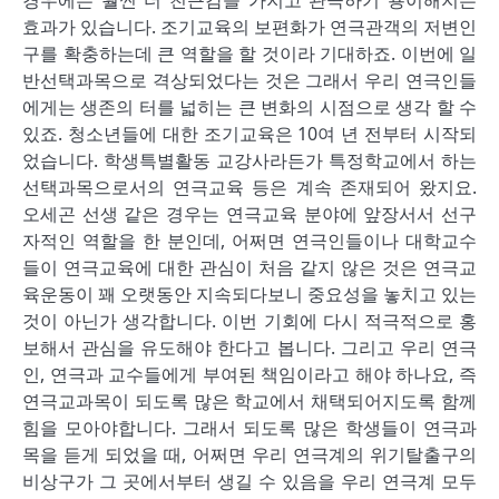
경우에는 훨씬 더 친근감을 가지고 관극하기 용이해지는
효과가 있습니다. 조기교육의 보편화가 연극관객의 저변인
구를 확충하는데 큰 역할을 할 것이라 기대하죠. 이번에 일
반선택과목으로 격상되었다는 것은 그래서 우리 연극인들
에게는 생존의 터를 넓히는 큰 변화의 시점으로 생각 할 수
있죠. 청소년들에 대한 조기교육은 10여 년 전부터 시작되
었습니다. 학생특별활동 교강사라든가 특정학교에서 하는
선택과목으로서의 연극교육 등은 계속 존재되어 왔지요.
오세곤 선생 같은 경우는 연극교육 분야에 앞장서서 선구
자적인 역할을 한 분인데, 어쩌면 연극인들이나 대학교수
들이 연극교육에 대한 관심이 처음 같지 않은 것은 연극교
육운동이 꽤 오랫동안 지속되다보니 중요성을 놓치고 있는
것이 아닌가 생각합니다. 이번 기회에 다시 적극적으로 홍
보해서 관심을 유도해야 한다고 봅니다. 그리고 우리 연극
인, 연극과 교수들에게 부여된 책임이라고 해야 하나요, 즉
연극교과목이 되도록 많은 학교에서 채택되어지도록 함께
힘을 모아야합니다. 그래서 되도록 많은 학생들이 연극과
목을 듣게 되었을 때, 어쩌면 우리 연극계의 위기탈출구의
비상구가 그 곳에서부터 생길 수 있음을 우리 연극계 모두