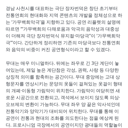
경남 사천시를 대표하는 극단 장자번덕은 창단 초기부터
전통연희의 현대화와 지역 콘텐츠의 개발을 정체성으로 하
는 ‘가무백희악극’을 지향하고 있다. 공연 리플렛의 설명에
따르면 “‘가무백희의 다채로움과 악극의 음악성과 대중성
이 더해져 극단 장자번덕식 뮤지컬·마당극”이 ‘가무백희악
극’”이다. 간단하게 정리하면 기존의 마당극보다 전통연희
와 음악의 비중이 커진 공연형식이라고 할 수 있겠다.
무대는 매우 미니멀하다. 뒤에는 좌우로 긴 3단 계단이 놓
여있는데, 제일 높은 계단참은 각성, 권력, 사랑 등 다양한
상징적 의미를 함축하는 공간이다. 무대 중앙에는 고대 상
형문자를 연상시키는 문양의 옷들이 걸쳐있는 옷걸이 형태
의 개폐·이동형 가림막이 위치한다. 가림막이 여닫히면 새
로운 시공간으로 전환되고, 객석에서 보이지 않도록 의상·
오브제의 변환이 가능하다. 무대 좌우 양 끝은 악사석인데
전통악기와 양악기가 대비되어 위치한다. 무대를 통해 이
공연이 전통과 현대의 조화를 의도한다는 점을 예상케 된
다. 프로시니엄 극장에서의 공연이지만 광대들의 역할놀이