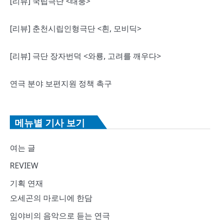
[리뷰] 국립극단 <태풍>
[리뷰] 춘천시립인형극단 <흰, 모비딕>
[리뷰] 극단 장자번덕 <와룡, 고려를 깨우다>
연극 분야 보편지원 정책 촉구
메뉴별 기사 보기
여는 글
REVIEW
기획 연재
오세곤의 마로니에 한담
임야비의 음악으로 듣는 연극