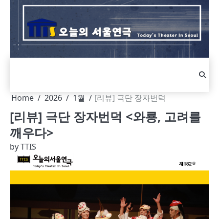
Skip
to
content
Home
2026
1월
[리뷰] 극단 장자번덕
[리뷰] 극단 장자번덕 <와룡, 고려를
깨우다>
by
TTIS