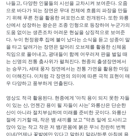
나들고, 다양한 인물들의 시선을 교차시켜 보여준다. 오줌
으로 바다가 되는 장면은 무대 전체에 흐름의 파장을 만들
기 위해 푸른 천을 활용한 퍼포먼스로 전개된다. 또한 와룡
산에서 성장하는 왕순은 조종 인형으로 등장하여 누군가의
도움 없이는 생존조차 어려운 현실을 상징적으로 보여준
다. 누이 헌정왕후 집에 불이 났다는 소식을 듣고 성종이 말
을 타고 달려가는 장면은 말머리 오브제를 활용한 신체움
직임으로 풀어내고, 광대들이 함께 어우러져 판을 벌일 때
는 신명의 전통 춤사위가 펼쳐진다. 현종의 출생장면에서
는 승무가, 세태 풍자 장면에서는 전통 가면을 활용한 마임
이 더해진다. 이처럼 각 장면의 의미에 따른 극적 표현이 매
우 다양하고 풍부하게 연출된다.
영상도 적극 활용된다. 현종에게 ‘아직 용이 되지 못한 자들
이 있는 산, 언젠간 용이 될 자들이 사는’ 와룡산은 단순한
산이 아니라 절치부심하며 미래를 준비한 곳이다. 와룡산
절에 기거할 때, 작은 뱀 새끼를 보고 “약초 밑에 도사리고
앉아 있는 작고 작은 저 뱀/온몸에 붉은 무늬 찬란히 번쩍
이네/언제나 꽃밭에만 있다고 말하지 말라/하루 아침에 용