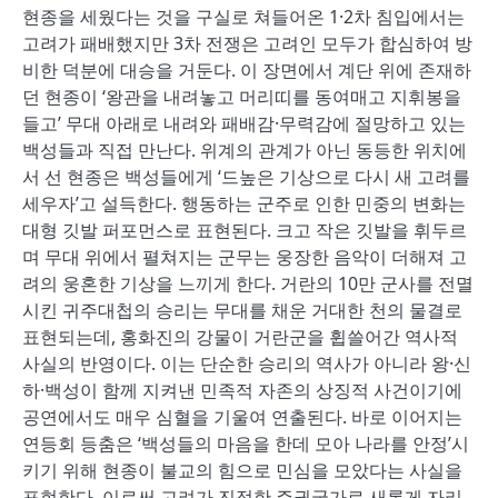
현종을 세웠다는 것을 구실로 쳐들어온 1·2차 침입에서는
고려가 패배했지만 3차 전쟁은 고려인 모두가 합심하여 방
비한 덕분에 대승을 거둔다. 이 장면에서 계단 위에 존재하
던 현종이 ‘왕관을 내려놓고 머리띠를 동여매고 지휘봉을
들고’ 무대 아래로 내려와 패배감·무력감에 절망하고 있는
백성들과 직접 만난다. 위계의 관계가 아닌 동등한 위치에
서 선 현종은 백성들에게 ‘드높은 기상으로 다시 새 고려를
세우자’고 설득한다. 행동하는 군주로 인한 민중의 변화는
대형 깃발 퍼포먼스로 표현된다. 크고 작은 깃발을 휘두르
며 무대 위에서 펼쳐지는 군무는 웅장한 음악이 더해져 고
려의 웅혼한 기상을 느끼게 한다. 거란의 10만 군사를 전멸
시킨 귀주대첩의 승리는 무대를 채운 거대한 천의 물결로
표현되는데, 홍화진의 강물이 거란군을 휩쓸어간 역사적
사실의 반영이다. 이는 단순한 승리의 역사가 아니라 왕·신
하·백성이 함께 지켜낸 민족적 자존의 상징적 사건이기에
공연에서도 매우 심혈을 기울여 연출된다. 바로 이어지는
연등회 등춤은 ‘백성들의 마음을 한데 모아 나라를 안정’시
키기 위해 현종이 불교의 힘으로 민심을 모았다는 사실을
표현한다. 이로써 고려가 진정한 주권국가로 새롭게 자리