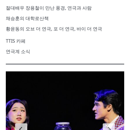
절대배우 장용철이 만난 풍경, 연극과 사람
채승훈의 대학로산책
황윤동의 오브 더 연극, 포 더 연극, 바이 더 연극
TTIS 카페
연극계 소식