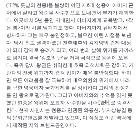
(王詢, 훗날의 현종)을 불쌍히 여긴 제6대 성종이 아버지 근
처에서 살라고 왕순을 사수현으로 보내면서 부자가 재회한
다. 이곳에서 5년 동안 지내면서 아버지에게 교육받고, <작
은 뱀>이라 시를 남기기도 했다. 아버지까지 유배지에서
병사하자 그는 매우 불안정하고, 불우한 어린 시절을 보낸
다. 당시 최고 권력자였던 천추태후와 김치양의 견제 대상
이 되어 강제로 승려가 되고, 여러 번의 살해 위기를 가까스
로 넘기며 결국 ‘강조의 난’을 거쳐 극적으로 왕위에 오른
다. 즉위 당시 왕권은 취약한데 호족·외척세력은 강하고, 거
란과의 전쟁 위기까지 겹쳐 입지가 매우 불안정했다. 하지
만 모든 어려움을 잘 극복하여 내우외환의 위기에서 나라
를 구한 영웅이자 국가체제를 잘 정비하여 고려의 전성기
를 연 왕으로 평가된다. 그리고 아버지와의 추억을 잊지 못
했던 현종은 왕위에 오르자 사수현을 사주(泗州)로 승격시
킨다. 현재 사천시는 현종과 연관된 와룡산, 부자상봉길 등
의 문화콘텐츠를 개발하고 있으며, 이 작품도 이런 맥락에
서 제작된 지역 브랜드공연이다.