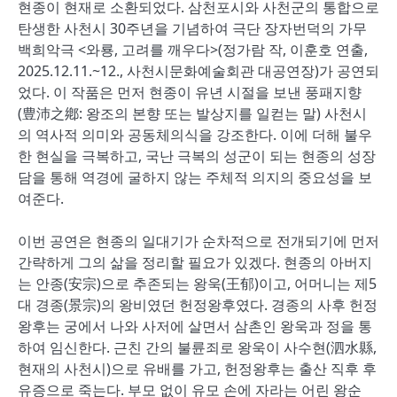
현종이 현재로 소환되었다. 삼천포시와 사천군의 통합으로
탄생한 사천시 30주년을 기념하여 극단 장자번덕의 가무
백희악극 <와룡, 고려를 깨우다>(정가람 작, 이훈호 연출,
2025.12.11.~12., 사천시문화예술회관 대공연장)가 공연되
었다. 이 작품은 먼저 현종이 유년 시절을 보낸 풍패지향
(豊沛之鄕: 왕조의 본향 또는 발상지를 일컫는 말) 사천시
의 역사적 의미와 공동체의식을 강조한다. 이에 더해 불우
한 현실을 극복하고, 국난 극복의 성군이 되는 현종의 성장
담을 통해 역경에 굴하지 않는 주체적 의지의 중요성을 보
여준다.
이번 공연은 현종의 일대기가 순차적으로 전개되기에 먼저
간략하게 그의 삶을 정리할 필요가 있겠다. 현종의 아버지
는 안종(安宗)으로 추존되는 왕욱(王郁)이고, 어머니는 제5
대 경종(景宗)의 왕비였던 헌정왕후였다. 경종의 사후 헌정
왕후는 궁에서 나와 사저에 살면서 삼촌인 왕욱과 정을 통
하여 임신한다. 근친 간의 불륜죄로 왕욱이 사수현(泗水縣,
현재의 사천시)으로 유배를 가고, 헌정왕후는 출산 직후 후
유증으로 죽는다. 부모 없이 유모 손에 자라는 어린 왕순