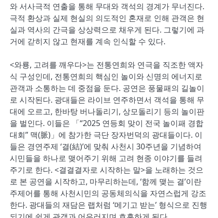
와 서사극적 연출을 통해 무대와 객석의 경계가 무너진다.
극적 환상과 실제 현실의 의도적인 혼재로 인해 관객은 현
실과 역사의 간극을 상상력으로 채우게 된다. 그렇기에 과
거에 갇히지 않고 현재를 계속 인식할 수 있다.
<와룡, 고려를 깨우다>는 전통연희와 연극을 직조한 액자
식 구성인데, 전통연희의 핵심인 놀이와 신명의 에너지로
관객과 소통하는 데 중점을 둔다. 공연은 풍물패의 길놀이
로 시작된다. 광대들은 라이브 연주하면서 객석을 통해 무
대에 오르고, 한바탕 버나돌리기, 상모돌리기 등의 놀이판
을 벌인다. 이들은 「“2025 연등회 맞이 전국 놀이패 경합
대회” 맥(脈)」에 참가한 극단 장자번덕의 광대들이다. 이
들은 경연주제 ‘결(結)’에 맞춰 사천시 30주년을 기념하여
시민들을 하나로 맺어주기 위해 고려 현종 이야기를 들려
주기로 한다. <결결결자로 시작하는 말>을 노래하는 것으
로 본 공연을 시작하고, 마무리하는데, ‘함께 맺는 결’이란
주제어를 통해 사천시민의 공동체의식을 자연스럽게 강조
한다. 광대들의 재담은 랩처럼 ‘메기고 받는’ 형식으로 진행
되기에 쉽게 관객과 어우러지며 호흡하게 된다.