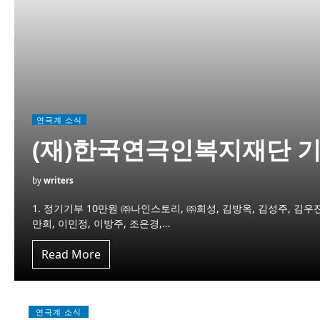
연극계 소식
(재)한국연극인복지재단 기부
by
writers
1. 정기기부 10만원 ㈜나인스토리, ㈜희성, 김방옥, 김성주, 김우진,
만희, 이민정, 이방주, 조은경,…
Read More
연극계 소식