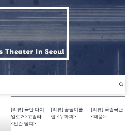
[리뷰] 극단 다이
[리뷰] 공놀이클
[리뷰] 국립극단
얼로거×고릴라
럽 <무화과>
<태풍>
<인간 탈피>