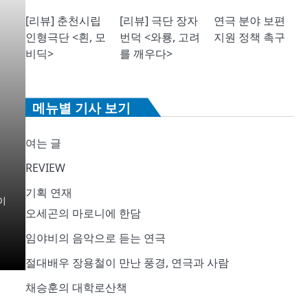
[리뷰] 춘천시립
[리뷰] 극단 장자
연극 분야 보편
인형극단 <흰, 모
번덕 <와룡, 고려
지원 정책 촉구
비딕>
를 깨우다>
메뉴별 기사 보기
여는 글
REVIEW
기획 연재
이
오세곤의 마로니에 한담
임야비의 음악으로 듣는 연극
절대배우 장용철이 만난 풍경, 연극과 사람
채승훈의 대학로산책