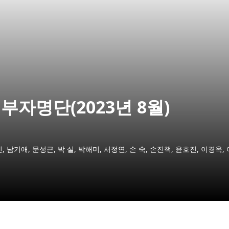
자명단(2023년 8월)
 남기애, 문성근, 박 실, 박해미, 서정연, 손 숙, 손진책, 윤호진, 이경옥, 