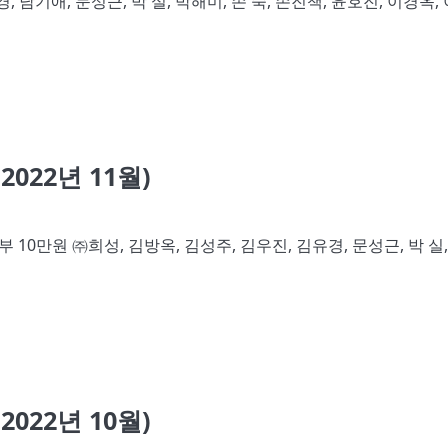
, 남기애, 문성근, 박 실, 박해미, 손 숙, 손진책, 윤호진, 이경옥,
22년 11월)
정기기부 10만원 ㈜희성, 김방옥, 김성주, 김우진, 김유경, 문성근, 박 실,
22년 10월)