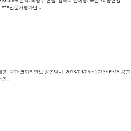
Keatley 번역: 최영주 연출: 김국희 단체명: 극단 76 공연일
정미소 ***전문가평가단…
극단 코끼리만보 공연일시: 2013/09/06 ~ 2013/09/15 공
쩌면…