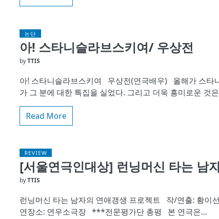
논단
아! 스타니슬라브스키여/ 우상전
by
TTIS
아! 스타니슬라브스키여 우상전(연극배우) 올해가 스타니슬
가 그 분에 대한 특집을 실었다. 그리고 더욱 흥미로운 것
Read More
REVIEW
[서울연극인대상] 런닝머신 타는 남
by
TTIS
런닝머신 타는 남자의 연애갱생 프로젝트 작/연출: 황이선 단체명:
연장소: 연우소극장 ***전문평가단 총평 본 연극은…