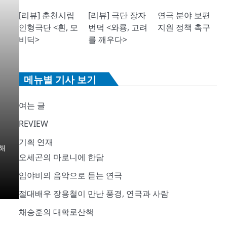
[리뷰] 춘천시립
[리뷰] 극단 장자
연극 분야 보편
인형극단 <흰, 모
번덕 <와룡, 고려
지원 정책 촉구
비딕>
를 깨우다>
메뉴별 기사 보기
여는 글
REVIEW
기획 연재
해
오세곤의 마로니에 한담
임야비의 음악으로 듣는 연극
절대배우 장용철이 만난 풍경, 연극과 사람
채승훈의 대학로산책