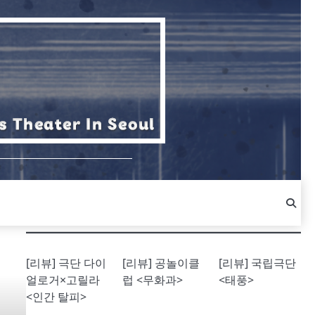
[리뷰] 극단 다이
[리뷰] 공놀이클
[리뷰] 국립극단
얼로거×고릴라
럽 <무화과>
<태풍>
<인간 탈피>