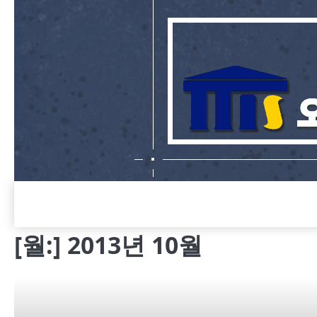
Skip
to
content
[월:]
2013년 10월