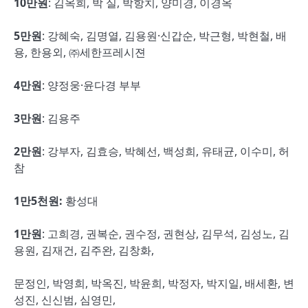
10
만원
: 김옥희, 박 실, 박항치, 양미경, 이경옥
5
만원
: 강혜숙, 김명열, 김용원·신갑순, 박근형, 박현철, 배
용, 한용외, ㈜세한프레시젼
4
만원
: 양정웅·윤다경 부부
3
만원
: 김용주
2
만원
: 강부자, 김효승, 박혜선, 백성희, 유태균, 이수미, 허
참
1
만
5
천원
:
황성대
1
만원
: 고희경, 권복순, 권수정, 권현상, 김무석, 김성노, 김
용원, 김재건, 김주완, 김창화,
문정인, 박영희, 박옥진, 박윤희, 박정자, 박지일, 배세환, 변
성진, 신신범, 심영민,