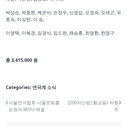
박상순, 박중현, 백은아, 손정우, 신영섭, 오경숙, 오세곤, 유
효숙, 이상란, 이 송,
이영택, 이혜경, 임경식, 임도완, 채승훈, 최영환, 한명구
총
3,415,000
원
Categories:
연극계 소식
글
서울연극협회 서울문화홍
[200자단평] 황금용/ 하형
보원과 MOU 체결
주
내
비