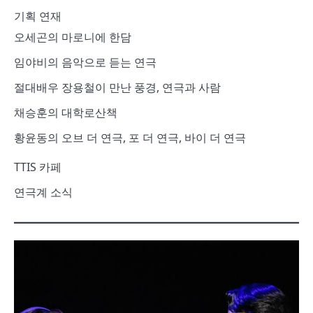
기획 연재
오세곤의 마로니에 한담
임야비의 음악으로 듣는 연극
절대배우 장용철이 만난 풍경, 연극과 사람
채승훈의 대학로산책
황윤동의 오브 더 연극, 포 더 연극, 바이 더 연극
TTIS 카페
연극계 소식