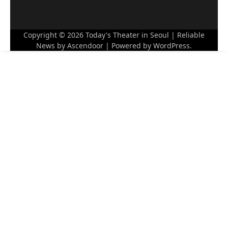
Copyright © 2026
Today's Theater in Seoul
| Reliable
News by
Ascendoor
| Powered by
WordPress
.