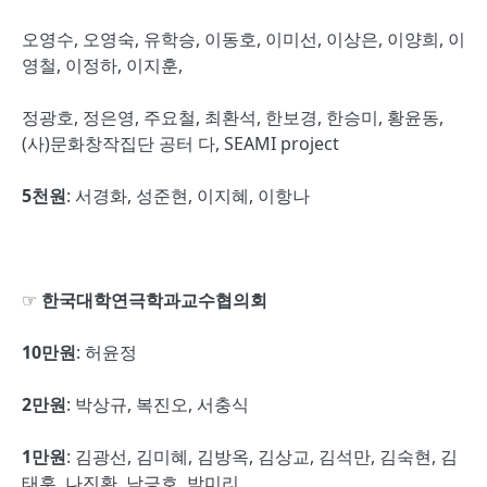
오영수, 오영숙, 유학승, 이동호, 이미선, 이상은, 이양희, 이
영철, 이정하, 이지훈,
정광호, 정은영, 주요철, 최환석, 한보경, 한승미, 황윤동,
(사)문화창작집단 공터 다, SEAMI project
5
천원
: 서경화, 성준현, 이지혜, 이항나
☞
한국대학연극학과교수협의회
10
만원
: 허윤정
2
만원
: 박상규, 복진오, 서충식
1
만원
: 김광선, 김미혜, 김방옥, 김상교, 김석만, 김숙현, 김
태훈, 나진환, 남긍호, 박미리,