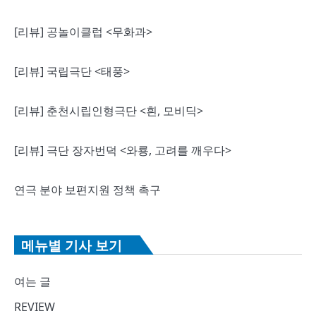
[리뷰] 공놀이클럽 <무화과>
[리뷰] 국립극단 <태풍>
[리뷰] 춘천시립인형극단 <흰, 모비딕>
[리뷰] 극단 장자번덕 <와룡, 고려를 깨우다>
연극 분야 보편지원 정책 촉구
메뉴별 기사 보기
여는 글
REVIEW