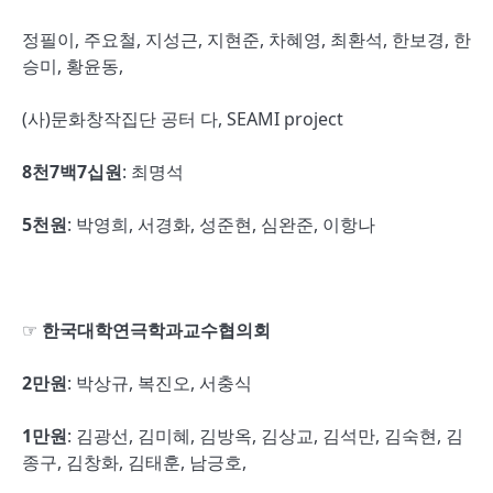
정필이, 주요철, 지성근, 지현준, 차혜영, 최환석, 한보경, 한
승미, 황윤동,
(사)문화창작집단 공터 다, SEAMI project
8
천
7
백
7
십원
: 최명석
5
천원
: 박영희, 서경화, 성준현, 심완준, 이항나
☞
한국대학연극학과교수협의회
2
만원
: 박상규, 복진오, 서충식
1
만원
: 김광선, 김미혜, 김방옥, 김상교, 김석만, 김숙현, 김
종구, 김창화, 김태훈, 남긍호,