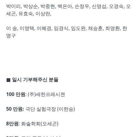
박미리, 박상순, 박중현, 백은아, 손정우, 신영섭, 오경숙, 오
세곤, 유효숙, 이상란,
이 송, 이영택, 이혜경, 임경식, 임도완, 채승훈, 최영환, 한
명구
■
일시 기부해주신 분들
100
만원
: (주)세한프레시젼
50
만원
:
극단 실험극장 (이한승)
8
만원
: 화술학회(오세곤)