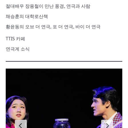
절대배우 장용철이 만난 풍경, 연극과 사람
채승훈의 대학로산책
황윤동의 오브 더 연극, 포 더 연극, 바이 더 연극
TTIS 카페
연극계 소식