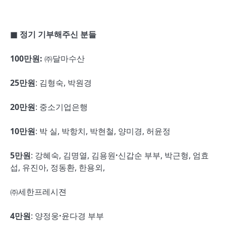
■
정기 기부해주신 분들
100
만원
:
㈜달마수산
25
만원
: 김형숙, 박원경
20
만원
: 중소기업은행
10
만원
: 박 실, 박항치, 박현철, 양미경, 허윤정
5
만원
: 강혜숙, 김명열, 김용원
·
신갑순 부부, 박근형, 엄효
섭, 유진아, 정동환, 한용외,
㈜세한프레시젼
4
만원
: 양정웅
·
윤다경 부부