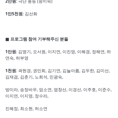
2
만원
: 극단 풍등 (송미숙)
1
만
5
천원
: 김선화
■
프로그램 참여 기부해주신 분들
1
만원
: 김명기, 오서원, 이지연, 이진영, 이혜경, 정해연, 하
연숙, 허부영
1
천원
: 곽현경, 권민희, 김기연, 김늘아름, 김두한, 김미선,
김재겸, 김춘기, 노희석, 민광숙,
방미라, 송정바우, 엄소연, 염창선, 이경선, 이주호, 이준수,
이지연, 이지영, 정수라,
진혜정, 최소현, 허소연