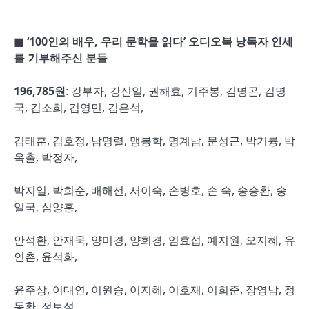
■
‘100
인의 배우
,
우리 문학을 읽다
’
오디오북 낭독자 인세
를 기부해주신 분들
196,785
원
: 강부자, 강신일, 권해효, 기주봉, 김명곤, 김명
국, 김소희, 김영민, 김은석,
김태훈, 김호정, 남명렬, 맹봉학, 명계남, 문성근, 박기륭, 박
옥출, 박정자,
박지일, 박희순, 배해선, 서이숙, 손병호, 손 숙, 송승환, 송
일국, 심양홍,
안석환, 안재욱, 양미경, 양희경, 엄효섭, 예지원, 오지혜, 유
인촌, 윤석화,
윤주상, 이대연, 이원승, 이지혜, 이호재, 이희준, 장영남, 정
동환, 정보석,