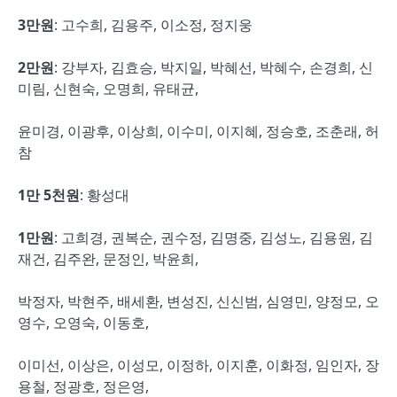
3
만원
: 고수희, 김용주, 이소정, 정지웅
2
만원
: 강부자, 김효승, 박지일, 박혜선, 박혜수, 손경희, 신
미림, 신현숙, 오명희, 유태균,
윤미경, 이광후, 이상희, 이수미, 이지혜, 정승호, 조춘래, 허
참
1
만
5
천원
: 황성대
1
만원
: 고희경, 권복순, 권수정, 김명중, 김성노, 김용원, 김
재건, 김주완, 문정인, 박윤희,
박정자, 박현주, 배세환, 변성진, 신신범, 심영민, 양정모, 오
영수, 오영숙, 이동호,
이미선, 이상은, 이성모, 이정하, 이지훈, 이화정, 임인자, 장
용철, 정광호, 정은영,