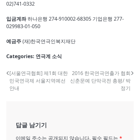
02)741-0332
입금계좌
하나은행 274-910002-68305 기업은행 277-
029983-01-050
예금주
(재)한국연극인복지재단
Categories:
연극계 소식
글
[서울연극협회] 제1회 대한
2016 한국연극연출가 협회
민국연극제 서울지역예선
신춘문예 단막극전 총평/ 박
내
안내
정기
비
게
이
답글 남기기
션
이메일 주소는 공개되지 않습니다.
필수 필드는
*