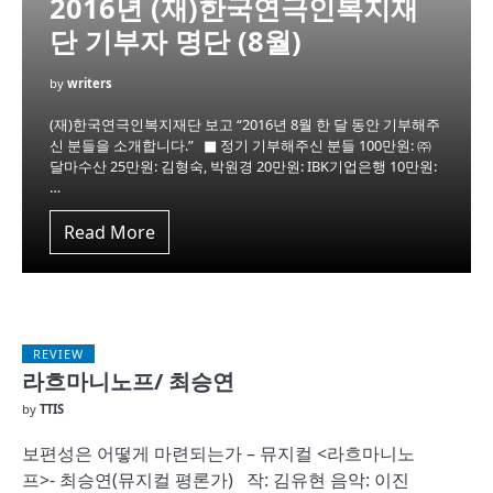
2016년 (재)한국연극인복지재
단 기부자 명단 (8월)
by
writers
(재)한국연극인복지재단 보고 “2016년 8월 한 달 동안 기부해주
신 분들을 소개합니다.” ■ 정기 기부해주신 분들 100만원: ㈜
달마수산 25만원: 김형숙, 박원경 20만원: IBK기업은행 10만원:
…
Read More
REVIEW
라흐마니노프/ 최승연
by
TTIS
보편성은 어떻게 마련되는가 – 뮤지컬 <라흐마니노
프>- 최승연(뮤지컬 평론가) 작: 김유현 음악: 이진