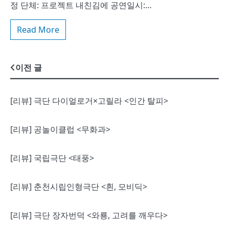
정 단체: 프로젝트 내친김에 공연일시:…
Read More
글
이전 글
내
[리뷰] 극단 다이얼로거×고릴라 <인간 탈피>
비
게
[리뷰] 공놀이클럽 <무화과>
이
[리뷰] 국립극단 <태풍>
션
[리뷰] 춘천시립인형극단 <흰, 모비딕>
[리뷰] 극단 장자번덕 <와룡, 고려를 깨우다>