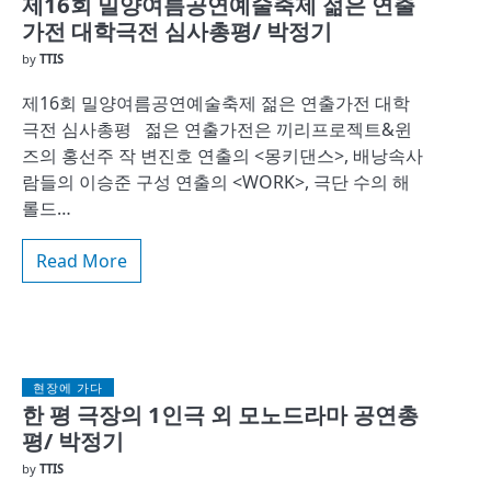
제16회 밀양여름공연예술축제 젊은 연출
가전 대학극전 심사총평/ 박정기
by
TTIS
제16회 밀양여름공연예술축제 젊은 연출가전 대학
극전 심사총평 젊은 연출가전은 끼리프로젝트&윈
즈의 홍선주 작 변진호 연출의 <몽키댄스>, 배낭속사
람들의 이승준 구성 연출의 <WORK>, 극단 수의 해
롤드…
Read More
현장에 가다
한 평 극장의 1인극 외 모노드라마 공연총
평/ 박정기
by
TTIS