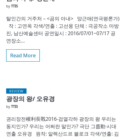
by
TTIS
탈인간의 거주처 – <곰의 아내> 양근애(연극평론가)
작 : 고연옥 각색/연출 : 고선웅 단체 : 극공작소 마방
진, 남산예술센터 공연일시 : 2016/07/01~07/17 공
연장소…
Read More
REVIEW
광장의 왕/ 오유경
by
TTIS
권리장전權利長戰2016-검열각하 광장의 왕 우리는
동지인가? 우리는 어쩌란 말인가? 극단 그룹動·시대
연출 오유경 원작: 알렉산드르 블로크 각색/연출: 김