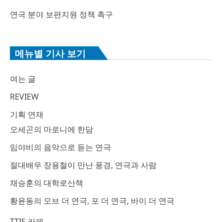
연극 분야 보편지원 정책 촉구
메뉴별 기사 보기
여는 글
REVIEW
기획 연재
오세곤의 마로니에 한담
임야비의 음악으로 듣는 연극
절대배우 장용철이 만난 풍경, 연극과 사람
채승훈의 대학로산책
황윤동의 오브 더 연극, 포 더 연극, 바이 더 연극
TTIS 카페