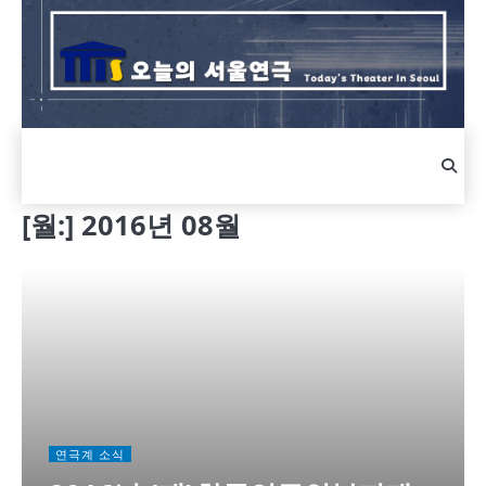
Skip
to
content
[월:]
2016년 08월
연극계 소식