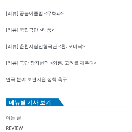
[리뷰] 공놀이클럽 <무화과>
[리뷰] 국립극단 <태풍>
[리뷰] 춘천시립인형극단 <흰, 모비딕>
[리뷰] 극단 장자번덕 <와룡, 고려를 깨우다>
연극 분야 보편지원 정책 촉구
메뉴별 기사 보기
여는 글
REVIEW