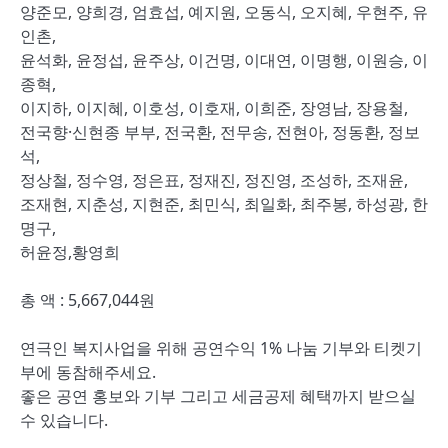
양준모, 양희경, 엄효섭, 예지원, 오동식, 오지혜, 우현주, 유
인촌,
윤석화, 윤정섭, 윤주상, 이건명, 이대연, 이명행, 이원승, 이
종혁,
이지하, 이지혜, 이호성, 이호재, 이희준, 장영남, 장용철,
전국향·신현종 부부, 전국환, 전무송, 전현아, 정동환, 정보
석,
정상철, 정수영, 정은표, 정재진, 정진영, 조성하, 조재윤,
조재현, 지춘성, 지현준, 최민식, 최일화, 최주봉, 하성광, 한
명구,
허윤정,황영희
총 액 : 5,667,044원
연극인 복지사업을 위해 공연수익 1% 나눔 기부와 티켓기
부에 동참해주세요.
좋은 공연 홍보와 기부 그리고 세금공제 혜택까지 받으실
수 있습니다.