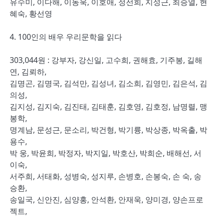
유수미, 이다해, 이동욱, 이호애, 정선희, 지성근, 최승열, 현
혜숙, 황선영
4. 100인의 배우 우리문학을 읽다
303,044원 : 강부자, 강신일, 고수희, 권해효, 기주봉, 길해
연, 김뢰하,
김명곤, 김명국, 김석만, 김성녀, 김소희, 김영민, 김은석, 김
의성,
김지성, 김지숙, 김진태, 김태훈, 김호영, 김호정, 남명렬, 맹
봉학,
명계남, 문성근, 문소리, 박건형, 박기륭, 박상종, 박옥출, 박
용수,
박 웅, 박윤희, 박정자, 박지일, 박호산, 박희순, 배해선, 서
이숙,
서주희, 서태화, 성병숙, 성지루, 손병호, 손봉숙, 손 숙, 송
승환,
송일국, 신안진, 심양홍, 안석환, 안재욱, 양미경, 양손프로
젝트,