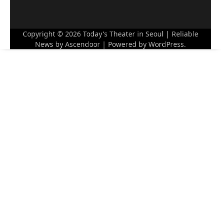
Copyright © 2026
Today's Theater in Seoul
| Reliable
News by
Ascendoor
| Powered by
WordPress
.