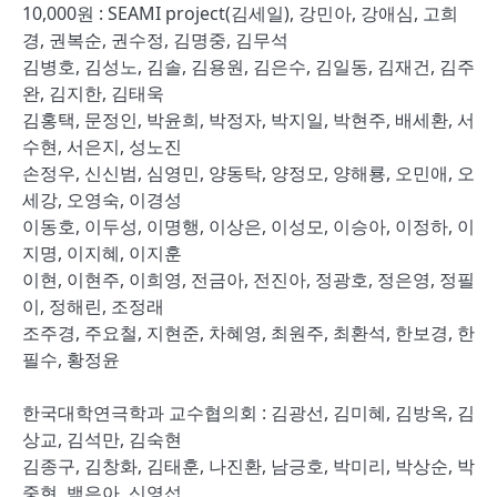
10,000원 : SEAMI project(김세일), 강민아, 강애심, 고희
경, 권복순, 권수정, 김명중, 김무석
김병호, 김성노, 김솔, 김용원, 김은수, 김일동, 김재건, 김주
완, 김지한, 김태욱
김홍택, 문정인, 박윤희, 박정자, 박지일, 박현주, 배세환, 서
수현, 서은지, 성노진
손정우, 신신범, 심영민, 양동탁, 양정모, 양해룡, 오민애, 오
세강, 오영숙, 이경성
이동호, 이두성, 이명행, 이상은, 이성모, 이승아, 이정하, 이
지명, 이지혜, 이지훈
이현, 이현주, 이희영, 전금아, 전진아, 정광호, 정은영, 정필
이, 정해린, 조정래
조주경, 주요철, 지현준, 차혜영, 최원주, 최환석, 한보경, 한
필수, 황정윤
한국대학연극학과 교수협의회 : 김광선, 김미혜, 김방옥, 김
상교, 김석만, 김숙현
김종구, 김창화, 김태훈, 나진환, 남긍호, 박미리, 박상순, 박
중현, 백은아, 신영섭