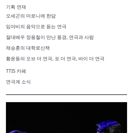
기획 연재
오세곤의 마로니에 한담
임야비의 음악으로 듣는 연극
절대배우 장용철이 만난 풍경, 연극과 사람
채승훈의 대학로산책
황윤동의 오브 더 연극, 포 더 연극, 바이 더 연극
TTIS 카페
연극계 소식