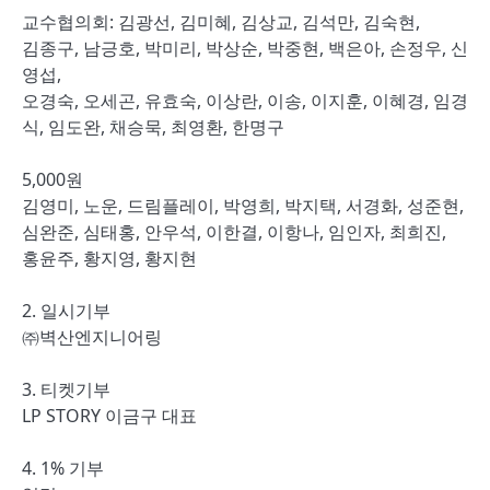
교수협의회: 김광선, 김미혜, 김상교, 김석만, 김숙현,
김종구, 남긍호, 박미리, 박상순, 박중현, 백은아, 손정우, 신
영섭,
오경숙, 오세곤, 유효숙, 이상란, 이송, 이지훈, 이혜경, 임경
식, 임도완, 채승묵, 최영환, 한명구
5,000원
김영미, 노운, 드림플레이, 박영희, 박지택, 서경화, 성준현,
심완준, 심태홍, 안우석, 이한결, 이항나, 임인자, 최희진,
홍윤주, 황지영, 황지현
2. 일시기부
㈜벽산엔지니어링
3. 티켓기부
LP STORY 이금구 대표
4. 1% 기부