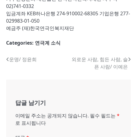
02)741-0332
입금계좌 KEB하나은행 274-910002-68305 기업은행 277-
029983-01-050
예금주 (재)한국연극인복지재단
Categories:
연극계 소식
글
운명/ 정윤희
외로운 사람, 힘든 사람, 슬
픈 사람/ 이예은
내
비
게
답글 남기기
이
션
이메일 주소는 공개되지 않습니다.
필수 필드는
*
로 표시됩니다