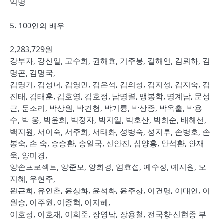
익명
5. 100인의 배우
2,283,729원
강부자, 강신일, 고수희, 권해효, 기주봉, 길해연, 김뢰하, 김
명곤, 김명국,
김명기, 김성녀, 김영민, 김은석, 김의성, 김지성, 김지숙, 김
진태, 김태훈, 김호영, 김호정, 남명렬, 맹봉학, 명계남, 문성
근, 문소리, 박상원, 박건형, 박기륭, 박상종, 박옥출, 박용
수, 박 웅, 박윤희, 박정자, 박지일, 박호산, 박희순, 배해선,
백지원, 서이숙, 서주희, 서태화, 성병숙, 성지루, 손병호, 손
봉숙, 손 숙, 송승환, 송일국, 신안진, 심양홍, 안석환, 안재
욱, 양미경,
양손프로젝트, 양준모, 양희경, 엄효섭, 예수정, 예지원, 오
지혜, 우현주,
원근희, 유인촌, 윤상화, 윤석화, 윤주상, 이건명, 이대연, 이
원승, 이주원, 이종혁, 이지혜,
이호성, 이호재, 이희준, 장영남, 장용철, 전국향·신현종 부