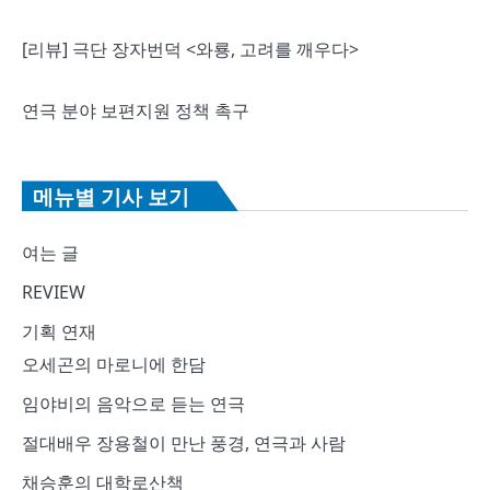
[리뷰] 극단 장자번덕 <와룡, 고려를 깨우다>
연극 분야 보편지원 정책 촉구
메뉴별 기사 보기
여는 글
REVIEW
기획 연재
오세곤의 마로니에 한담
임야비의 음악으로 듣는 연극
절대배우 장용철이 만난 풍경, 연극과 사람
채승훈의 대학로산책