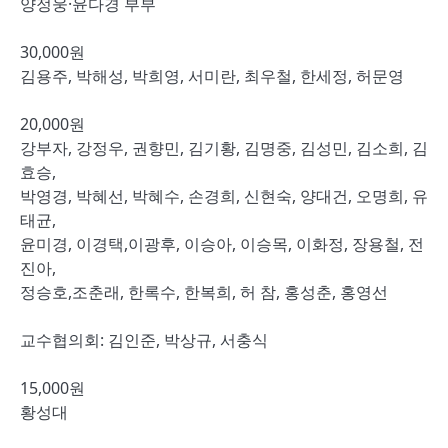
양정웅·윤다경 부부
30,000원
김용주, 박해성, 박희영, 서미란, 최우철, 한세정, 허문영
20,000원
강부자, 강정우, 권향민, 김기황, 김명중, 김성민, 김소희, 김
효승,
박영경, 박혜선, 박혜수, 손경희, 신현숙, 양대건, 오명희, 유
태균,
윤미경, 이경택,이광후, 이승아, 이승목, 이화정, 장용철, 전
진아,
정승호,조춘래, 한록수, 한복희, 허 참, 홍성춘, 홍영선
교수협의회: 김인준, 박상규, 서충식
15,000원
황성대