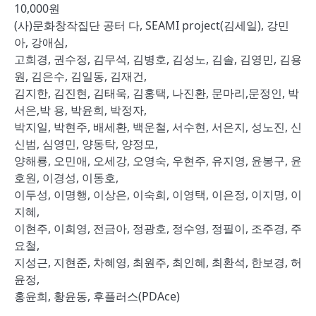
10,000원
(사)문화창작집단 공터 다, SEAMI project(김세일), 강민
아, 강애심,
고희경, 권수정, 김무석, 김병호, 김성노, 김솔, 김영민, 김용
원, 김은수, 김일동, 김재건,
김지한, 김진현, 김태욱, 김홍택, 나진환, 문마리,문정인, 박
서은,박 용, 박윤희, 박정자,
박지일, 박현주, 배세환, 백운철, 서수현, 서은지, 성노진, 신
신범, 심영민, 양동탁, 양정모,
양해룡, 오민애, 오세강, 오영숙, 우현주, 유지영, 윤봉구, 윤
호원, 이경성, 이동호,
이두성, 이명행, 이상은, 이숙희, 이영택, 이은정, 이지명, 이
지혜,
이현주, 이희영, 전금아, 정광호, 정수영, 정필이, 조주경, 주
요철,
지성근, 지현준, 차혜영, 최원주, 최인혜, 최환석, 한보경, 허
윤정,
홍윤희, 황윤동, 후플러스(PDAce)