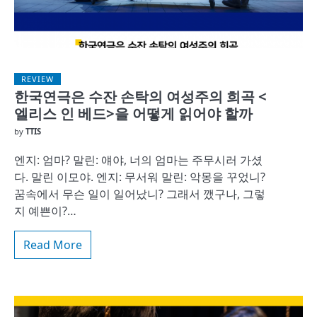
REVIEW
한국연극은 수잔 손탁의 여성주의 희곡 <
엘리스 인 베드>을 어떻게 읽어야 할까
by
TTIS
엔지: 엄마? 말린: 얘야, 너의 엄마는 주무시러 가셨
다. 말린 이모야. 엔지: 무서워 말린: 악몽을 꾸었니?
꿈속에서 무슨 일이 일어났니? 그래서 깼구나, 그렇
지 예쁜이?…
Read More