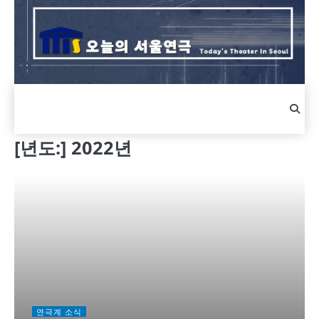
Skip
to
content
[년도:]
2022년
연극계 소식