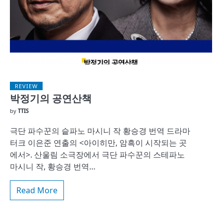
REVIEW
박정기의 공연산책
by
TTIS
극단 파수꾼의 슽파노 마시니 작 황승경 번역 드라마
터크 이은준 연출의 <아이히만, 암흑이 시작되는 곳
에서>. 산울림 소극장에서 극단 파수꾼의 스테파노
마시니 작, 황승경 번역…
Read More