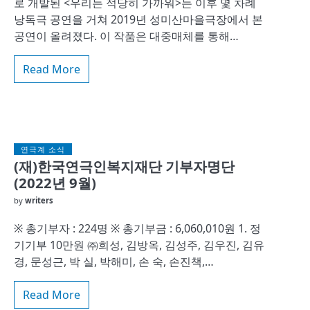
로 개발된 <우리는 적당히 가까워>는 이후 몇 차례
낭독극 공연을 거쳐 2019년 성미산마을극장에서 본
공연이 올려졌다. 이 작품은 대중매체를 통해…
Read More
연극계 소식
(재)한국연극인복지재단 기부자명단
(2022년 9월)
by
writers
※ 총기부자 : 224명 ※ 총기부금 : 6,060,010원 1. 정
기기부 10만원 ㈜희성, 김방옥, 김성주, 김우진, 김유
경, 문성근, 박 실, 박해미, 손 숙, 손진책,…
Read More