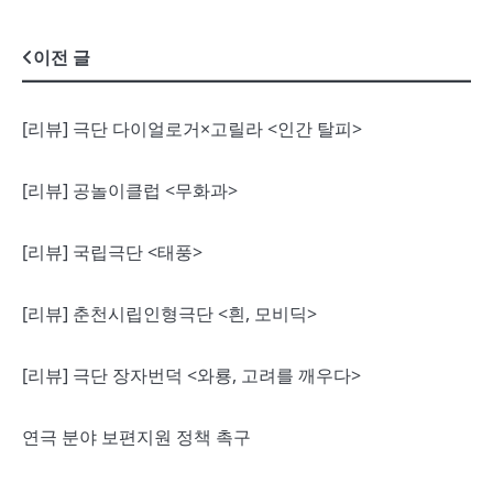
글
이전 글
내
[리뷰] 극단 다이얼로거×고릴라 <인간 탈피>
비
게
[리뷰] 공놀이클럽 <무화과>
이
[리뷰] 국립극단 <태풍>
션
[리뷰] 춘천시립인형극단 <흰, 모비딕>
[리뷰] 극단 장자번덕 <와룡, 고려를 깨우다>
연극 분야 보편지원 정책 촉구