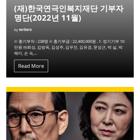
(재)한국연극인복지재단 기부자
명단(2022년 11월)
by
writers
※ 총기부자 : 238명 ※ 총기부금 : 22,400,000원 . 1. 정기기부 10
만원 ㈜희성, 김방옥, 김성주, 김우진, 김유경, 문성근, 박 실, 박
해미, 손 숙,…
Read More