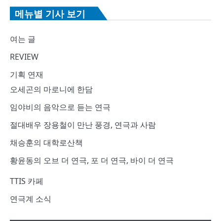
메뉴별 기사 보기
여는 글
REVIEW
기획 연재
오세곤의 마로니에 한담
임야비의 음악으로 듣는 연극
절대배우 장용철이 만난 풍경, 연극과 사람
채승훈의 대학로산책
황윤동의 오브 더 연극, 포 더 연극, 바이 더 연극
TTIS 카페
연극계 소식