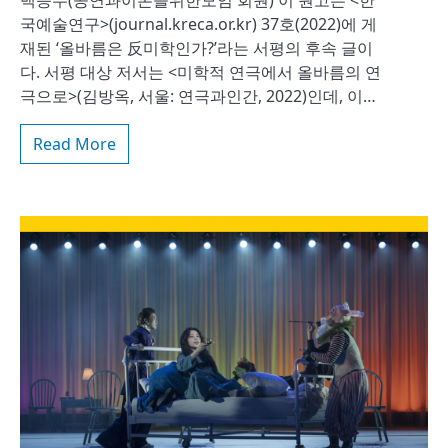
백승무(공연과이론을위한모임 회원) 이 원고는 <한
국예술연구>(journal.kreca.or.kr) 37호(2022)에 게
재된 ‘올바름은 反미학인가?’라는 서평의 후속 글이
다. 서평 대상 저서는 <미학적 연극에서 올바름의 연
극으로>(김방옥, 서울: 연극과인간, 2022)인데, 이…
Read More