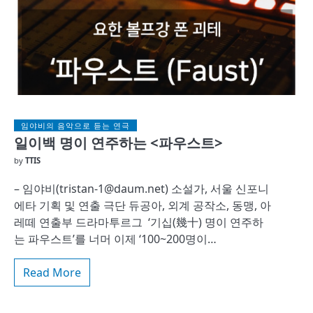
임야비의 음악으로 듣는 연극
일이백 명이 연주하는 <파우스트>
by
TTIS
– 임야비(tristan-1@daum.net) 소설가, 서울 신포니
에타 기획 및 연출 극단 듀공아, 외계 공작소, 동맹, 아
레떼 연출부 드라마투르그 ‘기십(幾十) 명이 연주하
는 파우스트’를 너머 이제 ‘100~200명이…
Read More