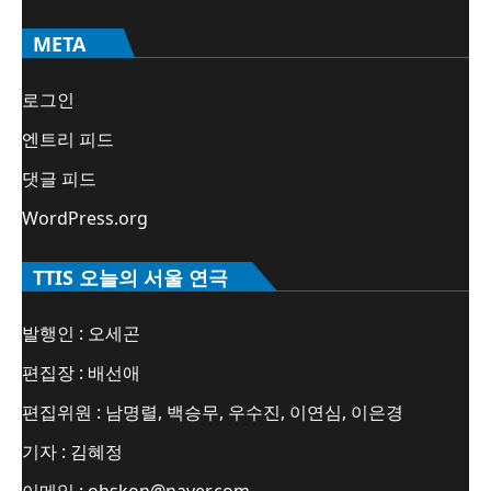
META
로그인
엔트리 피드
댓글 피드
WordPress.org
TTIS 오늘의 서울 연극
발행인 : 오세곤
편집장 : 배선애
편집위원 : 남명렬, 백승무, 우수진, 이연심, 이은경
기자 : 김혜정
이메일 : ohskon@naver.com