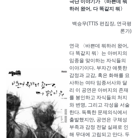
극단 이야기가 〈바쁜데 뭐
하러 왔어, 다 똑같지 뭐〉
백승무(TTIS 편집장, 연극평
론가)
연극 〈바쁜데 뭐하러 왔어,
다 똑같지 뭐〉는 아버지의
임종을 맞이하는 자식들의
이야기이다. 부자간 애틋한
감정과 교감, 혹은 화해를 묘
사하는 여타 임종서사와 달
리 이 공연은 아버지의 존재
를 봉인하고 자식들의 처지
와 변명, 그리고 각성을 서술
한다. 독특한 문제의식에서
출발했지만, 공연은 구체성
부족과 감정 전달 실패로 인
해 무대에 고립되고 만다. 두