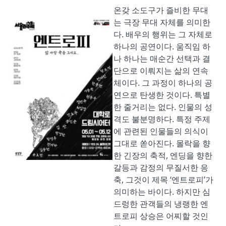
온갖 소도구가 즐비한 무대
는 극장 무대 자체를 의미한
다. 배우의 행위는 그 자체로
하나의 공연이다. 움직임 하
나 하나는 매순간 선택과 결
단으로 이뤄지는 삶의 연속
체이다. 그 과정이 하나의 공
연으로 탄생한 것이다. 특별
한 줄거리는 없다. 인물의 성
격도 불분명하다. 특정 주제
에 관련된 인물들의 의식이
그대로 쏟아진다. 몰락을 향
한 긴장의 축적, 엔딩을 향한
갈등과 감정의 무질서한 응
축, 그것이 제목 ‘엔트로피’가
의미하는 바이다. 하지만 심
드렁한 관객들의 냉랭한 엔
트로피 상승은 어찌할 것인