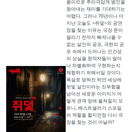
품이므로 추리극답게 범인을
찾아내는 재미를 기대하기는
어렵다. 그러나 70년이나 더
지난 오늘도 <쥐덫>의 공연
장을 찾는 이유는 극장 문이
열리기 전까지 빠져나올 수
없는 살인의 공포, 극한의 공
포 속에서 드러나는 인간성
의 상실을 창작자들이 얼마
나 차별화하여 구현하는지
체험하기 위해서일 것이다.
폭설로 덮혀진 하얀 세상에
핏빛 살인이라는 진부함을
넘어선 새로운 이미지가 어
떻게 관객 앞에 펼쳐질지 모
르니, 베스트셀러가 스포일
러 역할을 할지언정 다시 극
장을 찾는 것이 아닐까?