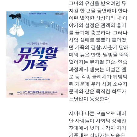
그녀의 유산을 받으려면 뮤
지컬 한 편을 공연해야 한다.
이런 발칙한 상상이라니! 이
야기의 설정은 관객의 흥미
를 끌기에 충분하다. 그러나
사업 실패로 뿔뿔이 흩어졌
던 가족의 결합, 사춘기 딸래
미의 늦은 반항, 땀방울 뚝뚝
떨어지는 뮤지컬 연습, 연습
과정에서 샘솟는 어설픈 멜
로 등 각종 클리셰가 뒤범벅
된 가운데 우리 사회 소수자
문제와 같은 묵직한 화두가
느닷없이 등장한다.
저마다 다른 모습으로 태어
난 사람들이 사회의 정해진
잣대에서 벗어나 각자 자기
기준대로 살아가는 모습은