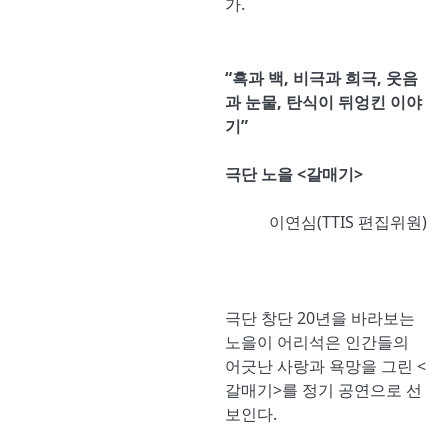
가.
“
흑과 백
,
비극과 희극
,
웃음
과 눈물
,
탄식이 뒤엉킨 이야
기
”
극단 노을 <갈매기>
이연심(TTIS 편집위원)
극단 창단 20년을 바라보는
노을이 어리석은 인간들의
어긋난 사랑과 욕망을 그린 <
갈매기>를 정기 공연으로 선
보인다.