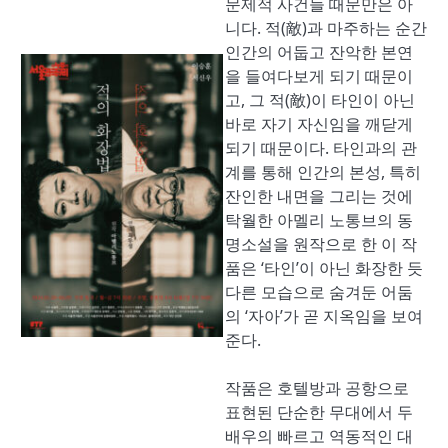
문제적 사건들 때문만은 아
니다. 적(敵)과 마주하는 순간
인간의 어둡고 잔악한 본연
을 들여다보게 되기 때문이
고, 그 적(敵)이 타인이 아닌
바로 자기 자신임을 깨닫게
되기 때문이다. 타인과의 관
계를 통해 인간의 본성, 특히
잔인한 내면을 그리는 것에
탁월한 아멜리 노통브의 동
명소설을 원작으로 한 이 작
품은 ‘타인’이 아닌 화장한 듯
다른 모습으로 숨겨둔 어둠
의 ‘자아’가 곧 지옥임을 보여
준다.
작품은 호텔방과 공항으로
표현된 단순한 무대에서 두
배우의 빠르고 역동적인 대