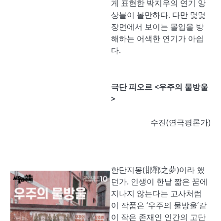
게 표현한 박지우의 연기 앙
상블이 볼만하다. 다만 몇몇
장면에서 보이는 몰입을 방
해하는 어색한 연기가 아쉽
다.
극단 피오르 <우주의 물방울
>
수진(연극평론가)
한단지몽(邯鄲之夢)이라 했
던가. 인생이 한낱 짧은 꿈에
지나지 않는다는 고사처럼
이 작품은 ‘우주의 물방울’같
이 작은 존재인 인간의 고단