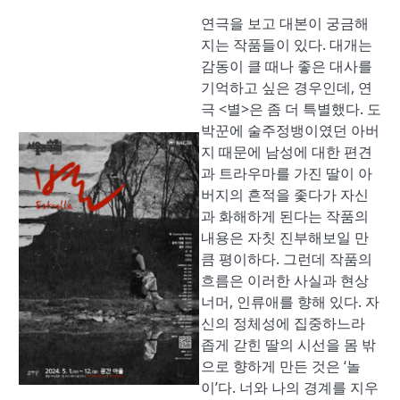
연극을 보고 대본이 궁금해
지는 작품들이 있다. 대개는
감동이 클 때나 좋은 대사를
기억하고 싶은 경우인데, 연
극 <별>은 좀 더 특별했다. 도
박꾼에 술주정뱅이였던 아버
지 때문에 남성에 대한 편견
과 트라우마를 가진 딸이 아
버지의 흔적을 좇다가 자신
과 화해하게 된다는 작품의
내용은 자칫 진부해보일 만
큼 평이하다. 그런데 작품의
흐름은 이러한 사실과 현상
너머, 인류애를 향해 있다. 자
신의 정체성에 집중하느라
좁게 갇힌 딸의 시선을 몸 밖
으로 향하게 만든 것은 ‘놀
이’다. 너와 나의 경계를 지우