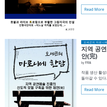
Read More
오세곤의 마로니에
지역 공연
안(完)
by
TTIS
작품 생산 활성
돌아갈 수 있다
Read More