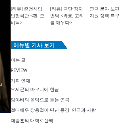
[리뷰] 춘천시립
[리뷰] 극단 장자
연극 분야 보편
인형극단 <흰, 모
번덕 <와룡, 고려
지원 정책 촉구
비딕>
를 깨우다>
메뉴별 기사 보기
여는 글
REVIEW
기획 연재
그
오세곤의 마로니에 한담
임야비의 음악으로 듣는 연극
절대배우 장용철이 만난 풍경, 연극과 사람
채승훈의 대학로산책