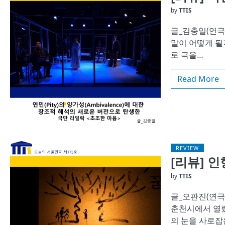
by
TTIS
글_김충일(연극
말이 어떻게 될
로 극을…
Read More
REVIEW
[리뷰] 
by
TTIS
글_오판진(연극
춘천시에서 열렸
의 눈을 사로잡