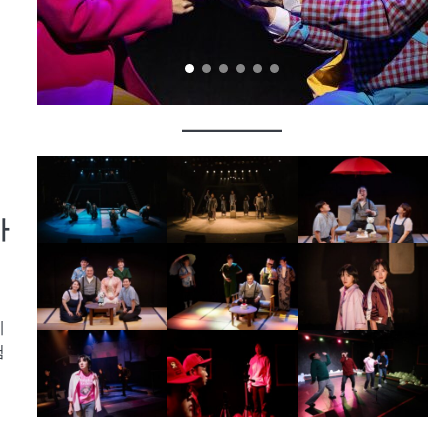
가
데
험