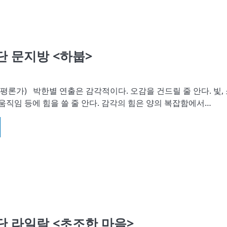
극단 문지방 <하붑>
평론가) 박한별 연출은 감각적이다. 오감을 건드릴 줄 안다. 빛,
, 움직임 등에 힘을 쓸 줄 안다. 감각의 힘은 양의 복잡함에서…
극단 라일락 <초조한 마음>