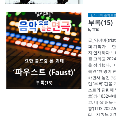
임야비의 음악으로
부록(15)
by
TTIS
글_임야비(tris
회 기획가 한
지 연재하다 보니
월 그리고 202
을 정리했다. 
복인 ‘천 명이
하면서 놓친 것
던 ‘부록’ 편
스트와 관련해 남
호)와 1832년에
고, 네 살 터울
창’(TTIS 20
다. 재밌는 지