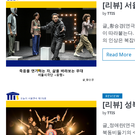
[리뷰] 
by
TTIS
글_황승경(연극
이 따라붙는다.
의 인상은 복잡
Read More
REVIEW
[리뷰] 성
by
TTIS
글_정애란(연극평
북동비둘기의 <호러