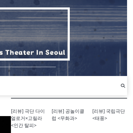
[리뷰] 극단 다이
[리뷰] 공놀이클
[리뷰] 국립극단
얼로거×고릴라
럽 <무화과>
<태풍>
<인간 탈피>