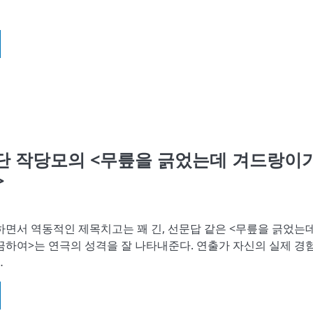
극단 작당모의 <무릎을 긁었는데 겨드랑이
>
하면서 역동적인 제목치고는 꽤 긴, 선문답 같은 <무릎을 긁었는
하여>는 연극의 성격을 잘 나타내준다. 연출가 자신의 실제 경
…