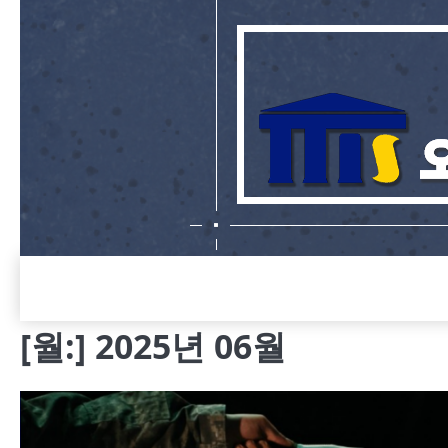
Skip
to
content
[월:]
2025년 06월