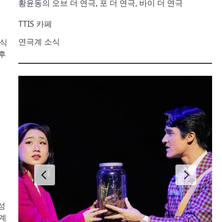
황윤동의 오브 더 연극, 포 더 연극, 바이 더 연극
TTIS 카페
연극계 소식
수식
후
성
 계