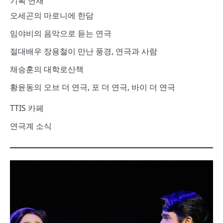
기획 연재
오세곤의 마로니에 한담
임야비의 음악으로 듣는 연극
절대배우 장용철이 만난 풍경, 연극과 사람
채승훈의 대학로산책
황윤동의 오브 더 연극, 포 더 연극, 바이 더 연극
TTIS 카페
연극계 소식