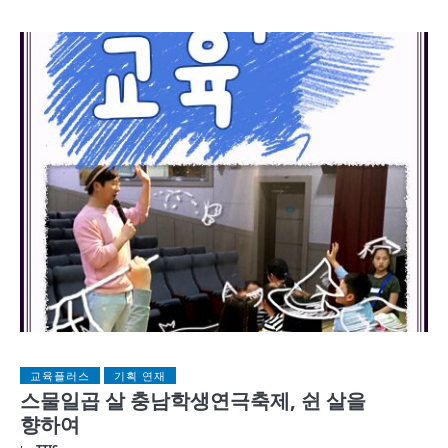
교육플러스
기획 연재
스물일곱 살 충남학생연극축제, 쉰 살을
향하여