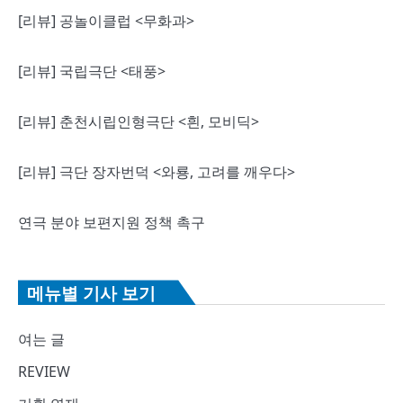
[리뷰] 공놀이클럽 <무화과>
[리뷰] 국립극단 <태풍>
[리뷰] 춘천시립인형극단 <흰, 모비딕>
[리뷰] 극단 장자번덕 <와룡, 고려를 깨우다>
연극 분야 보편지원 정책 촉구
메뉴별 기사 보기
여는 글
REVIEW