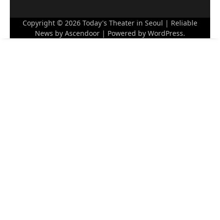
Copyright © 2026
Today's Theater in Seoul
| Reliable
News by
Ascendoor
| Powered by
WordPress
.