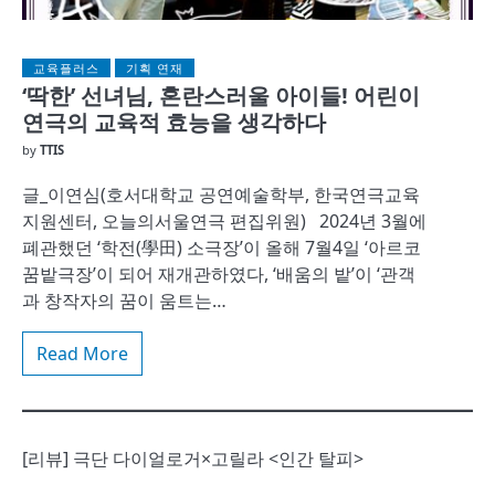
교육플러스
기획 연재
‘딱한’ 선녀님, 혼란스러울 아이들! 어린이
연극의 교육적 효능을 생각하다
by
TTIS
글_이연심(호서대학교 공연예술학부, 한국연극교육
지원센터, 오늘의서울연극 편집위원) 2024년 3월에
폐관했던 ‘학전(學田) 소극장’이 올해 7월4일 ‘아르코
꿈밭극장’이 되어 재개관하였다, ‘배움의 밭’이 ‘관객
과 창작자의 꿈이 움트는…
Read More
[리뷰] 극단 다이얼로거×고릴라 <인간 탈피>