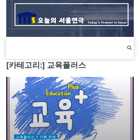
Skip
to
content
[카테고리:]
교육플러스
교육플러스
기획 연재