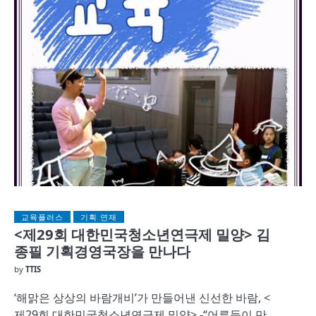
교육플러스
기획 연재
<제29회 대한민국청소년연극제 밀양> 김
종필 기획경영국장을 만나다
by
TTIS
‘해맑은 상상의 바람개비’가 만들어낸 신선한 바람, <
제29회 대한민국청소년연극제 밀양> -“어른들이 만