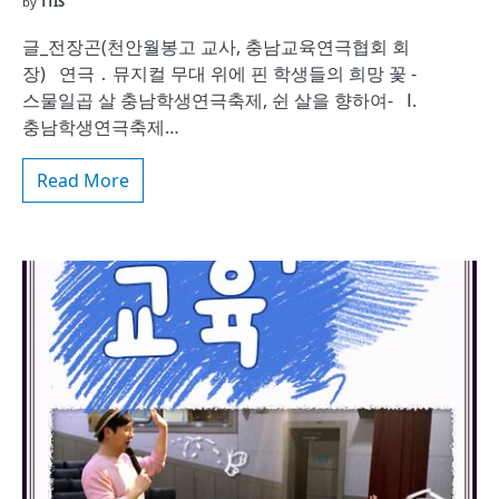
by
TTIS
글_전장곤(천안월봉고 교사, 충남교육연극협회 회
장) 연극 ․ 뮤지컬 무대 위에 핀 학생들의 희망 꽃 -
스물일곱 살 충남학생연극축제, 쉰 살을 향하여- Ⅰ.
충남학생연극축제…
Read More