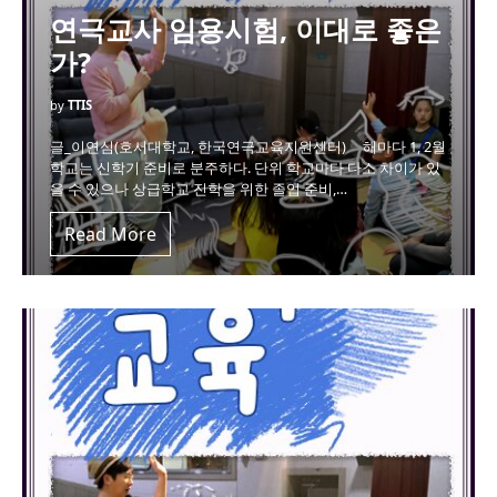
연극교사 임용시험, 이대로 좋은
가?
by
TTIS
글_이연심(호서대학교, 한국연극교육지원센터) 해마다 1, 2월
학교는 신학기 준비로 분주하다. 단위 학교마다 다소 차이가 있
을 수 있으나 상급학교 진학을 위한 졸업 준비,…
Read More