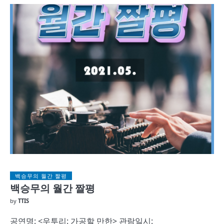
백승무의 월간 짤평
백승무의 월간 짤평
by
TTIS
공연명: <우투리: 가공할 만한> 관람일시: