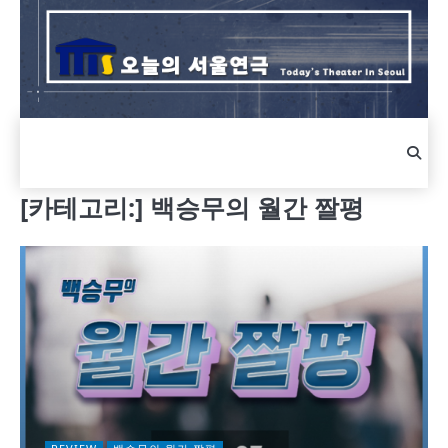
Skip
to
content
[카테고리:]
백승무의 월간 짤평