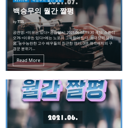
REVIEW
백승무의 월간 짤평
백승무의 월간 짤평
by
TTIS
공연명: <이유는 있다> 관람일시: 2021.06.02.19:30 극장: 스튜디
오76 <이유는 있다>에는 노포의 그윽함이 있다. 소극장의 살가
움, 능수능란한 고수 배우들의 친근한 연기, 3면 객석배치의 구
경꾼 분위기…
Read More