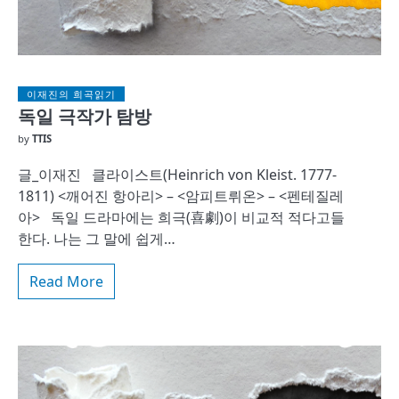
이재진의 희곡읽기
독일 극작가 탐방
by
TTIS
글_이재진 클라이스트(Heinrich von Kleist. 1777-
1811) <깨어진 항아리> – <암피트뤼온> – <펜테질레
아> 독일 드라마에는 희극(喜劇)이 비교적 적다고들
한다. 나는 그 말에 쉽게…
Read More