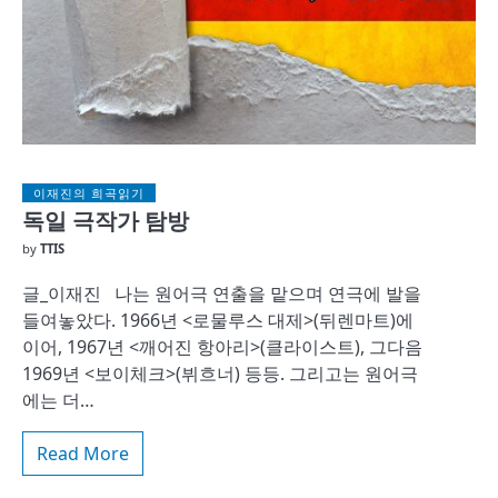
이재진의 희곡읽기
독일 극작가 탐방
by
TTIS
글_이재진 나는 원어극 연출을 맡으며 연극에 발을
들여놓았다. 1966년 <로물루스 대제>(뒤렌마트)에
이어, 1967년 <깨어진 항아리>(클라이스트), 그다음
1969년 <보이체크>(뷔흐너) 등등. 그리고는 원어극
에는 더…
Read More