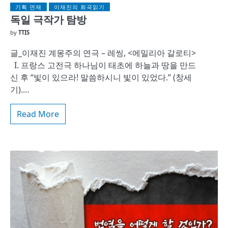
기획 연재
이재진의 희곡읽기
독일 극작가 탐방
by
TTIS
글_이재진 계몽주의 연극 – 레씽, <에밀리아 갈로티>
I. 프랑스 고전극 하나님이 태초에 하늘과 땅을 만드
신 후 “빛이 있으라! 말씀하시니 빛이 있었다.” (창세
기).…
Read More