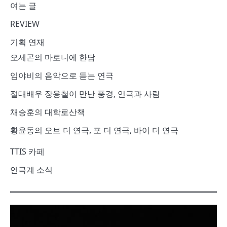
여는 글
REVIEW
기획 연재
오세곤의 마로니에 한담
임야비의 음악으로 듣는 연극
절대배우 장용철이 만난 풍경, 연극과 사람
채승훈의 대학로산책
황윤동의 오브 더 연극, 포 더 연극, 바이 더 연극
TTIS 카페
연극계 소식