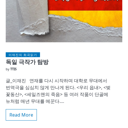
이재진의 희곡읽기
독일 극작가 탐방
by
TTIS
글_이재진 연재를 다시 시작하며 대학로 무대에서
번역극을 심심치 않게 만나게 된다. <우리 읍내>, <벚
꽃동산>, <세일즈맨의 죽음> 등 여러 작품이 단골메
뉴처럼 매년 무대를 메꾼다.…
Read More