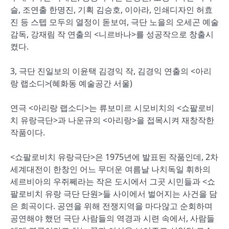
슬, 조연출 한명진, 기획 김승호, 이아라, 인쇄디자인 허효
진 등 스텝 모두의 열정이 돋보여, 극단 노을의 오세곤 예술
감독, 강재림 작 연출의 <니르바나>를 성공작으로 창출시
켰다.
3, 극단 진일보의 이윤택 김경익 작, 김경익 연출의 <아리
랑 랩소디>(혜화동 예술공간 서울)
연극 <아리랑 랩소디>는 류보미르 시모비치의 <쇼팔로비
치 유랑극단>과 나운규의 <아리랑>을 접목시켜 재창작한
작품이다.
<쇼팔로비치 유랑극단>은 1975년에 발표된 작품인데, 2차
세계대전이 한창인 어느 무더운 여름날 나치독일 휘하의
세르비아의 우쥐쩨라는 작은 도시에서 그곳 시민들과 <쇼
팔로비치 유랑 극단 단원>들 사이에서 벌어지는 사건을 담
은 희곡이다. 공연을 위해 전쟁지역을 마다않고 순회하며
공연해야 했던 극단 사람들의 역경과 시련 속에서, 사람들