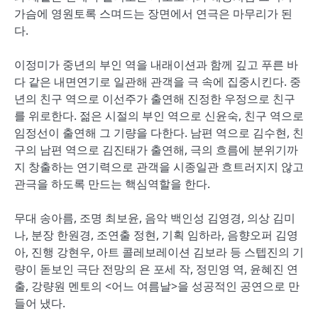
가슴에 영원토록 스며드는 장면에서 연극은 마무리가 된
다.
이정미가 중년의 부인 역을 내래이션과 함께 깊고 푸른 바
다 같은 내면연기로 일관해 관객을 극 속에 집중시킨다. 중
년의 친구 역으로 이선주가 출연해 진정한 우정으로 친구
를 위로한다. 젊은 시절의 부인 역으로 신윤숙, 친구 역으로
임정선이 출연해 그 기량을 다한다. 남편 역으로 김수현, 친
구의 남편 역으로 김진태가 출연해, 극의 흐름에 분위기까
지 창출하는 연기력으로 관객을 시종일관 흐트러지지 않고
관극을 하도록 만드는 핵심역할을 한다.
무대 송아름, 조명 최보윤, 음악 백인성 김영경, 의상 김미
나, 분장 한원경, 조연출 정현, 기획 임하라, 음향오퍼 김영
아, 진행 강현우, 아트 콜레보레이션 김보라 등 스텝진의 기
량이 돋보인 극단 전망의 욘 포세 작, 정민영 역, 윤혜진 연
출, 강량원 멘토의 <어느 여름날>을 성공적인 공연으로 만
들어 냈다.