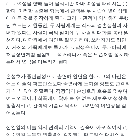
쥐고 여성을 향해 들어 올리지만 차마 여성을 때리지는 못
한다. 이러한 돌출된 행동에서 관객은 두 사람이 열애상태
에 이른 것을 짐작하게 된다. 그러나 관객이 의식하지 못했
던 흐르는 세월동안, 두 사람에게는 각자의 결혼생활과 자
녀가 있다는 사실이 극의 말미에 두 사람의 대화를 통해 밝
혀진다. 대단원에서 여인은 절뚝거리며, 쓰러지기도 하면
서 자신의 가족에게로 돌아가고, 남성은 다시 무대바닥에
처음장면처럼 열심히 그적거리다가 죽은 모습처럼 정지하
는데서 연극은 마무리가 된다.
손성호가 중년남성으로 출연해 열연을 한다. 그의 나신은
어느 예술적 퍼포먼스보다 숙연하게 느껴질 정도로 관객의
가슴 속 깊이 전달된다. 김광덕이 손성호와 호흡을 맞추며
여느 연극이나 희곡에서 찾아 볼 수 없는 새로운 여성상을
창출시키고, 관객의 가슴과 뇌리에 그녀만의 여인상을 심
어놓는다.
신언엽의 미술 역시 관객의 기억에 깊숙이 아로 삭여지고,
이준희의 독특한 연출력이 감지되는 패트리스 파비스 작,