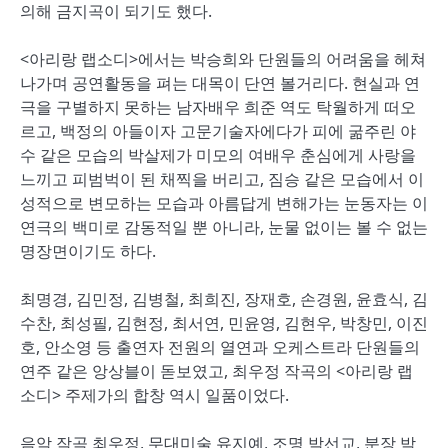
의해 금지곡이 되기도 했다.
<아리랑 랩소디>에서는 박승희와 단원들의 어려움을 헤쳐
나가며 공연활동을 펴는 대목이 단연 볼거리다. 현실과 연
극을 구별하지 못하는 남자배우 희준 역도 탁월하게 떠오
르고, 백정의 아들이자 고문기술자에다가 피에 굶주린 야
수 같은 모습의 박살제가 미모의 여배우 춘심에게 사랑을
느끼고 피범벅이 된 채찍을 버리고, 짐승 같은 모습에서 이
성적으로 변모하는 모습과 아름답게 변해가는 눈동자는 이
연극의 백미로 감동적일 뿐 아니라, 눈물 없이는 볼 수 없는
명장면이기도 하다.
최명경, 김민정, 김병철, 최희진, 장재호, 손경원, 윤효식, 김
수찬, 최성필, 김현정, 최서연, 민윤영, 김현우, 박창민, 이진
호, 안소영 등 출연자 전원의 열연과 오케스트라 단원들의
연주 같은 앙상블이 돋보였고, 최우정 작곡의 <아리랑 랩
소디> 주제가의 합창 역시 일품이었다.
음악 작곡 최우정, 무대미술 유지예, 조명 박선교, 분장 박