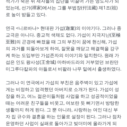
석가가 죽은 뒤 제자들의 집단을 이끌어 가는 영도자가 되
었는데, 선가(禪家)에서는 그를 부법장(付法藏) 제1조(祖)
로 높이 받들고 있다.
연극 <니르바나> 현대판 가섭(迦葉)의 이야기다. 그러나 종
교극은 아니다. 종교적 색채도 없다. 가섭이 지극지난(至極
至難)의 곤경에 빠졌을 때 그의 부친이 꿈에 현신해, 가섭
의 과거를 되돌아보게 하여, 잘못을 깨닫고 해결책을 강구
케 하는 도입부만 가섭존자의 이야기와 일치한다. 원래 가
섭은 인도 왕사성(王舍城) 마하바드라의 거부였던 브란만
미그루다칼파의 아들로서 비팔라 나무 밑에서 출생하였다.
그러나 이 연극에서 가섭의 부친은 음주벽이 있고 가섭에
게는 비정하고 엄격했던 아버지로 소개가 된다. 가섭이 성
장을 하고, 여느 젊은이들처럼 사업을 하고 성공적이었을
때는 어려운 친구들을 비웃고, 여보란 듯 뻐기면서 방탕한
생활까지 하게 된다. 그 뿐 아니라, 사랑하는 여인 대신 부
자 집 규수와 결혼을 하는 인물로 설정이 된다. 그러나 점차
운영하던 사업이 실패로 돌아가고 빚더미에 올라가게 되