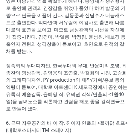
있는 이중인격 역을 확실하게 해낸다. 송영재가 중견형사
로 출연해 관객의 긴장감을 쥐었다 풀었다 하며 발군의 기
량으로 연극을 이끌어 간다. 김동준과 신담수가 더블캐스
트로 출연한다. 박다안과 서유림이 여검사로 출연해 나름
대로의 호연을 보이고, 미모로 남성관객의 시선을 자신에
게 집중시킨다. 김경미, 박일룡, 박정림, 윤성원, 배보경 등
출연자 전원의 성격창출이 돋보이고, 호연으로 관객의 갈
채를 받는다.
정숙희의 무대디자인, 한국무대의 무대, 안윤미의 조명, 최
종찬의 영상감독, 김영웅의 조연출, 박철희의 사진, 고승희
의 그래픽디자인, PY production의 제작/기획/홍보 등의
역량이 돋보여, 대학로 아트센터 K 세모극장에서 공연하는
유록식 예술감독, 윤혜영 작. 유덕권 각색/연출의 <1월40
일)을 남녀노소를 막론하고 관람을 해도 좋을 걸작연극으
로 만들어 냈다.
6, 극단 자유공간의 배 이 작, 진이자 연출의 <꼴까닭 호프>
(대학로스타시티 TM 스테이지)