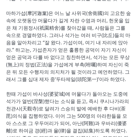
마하가섭(摩訶迦葉)은 어느 날 사위국(舍衛國)의 고요한 숲
속에 오랫동안 머물다가 길게 자란 수염과 머리, 헌옷을 입
은 채 기원정사(祇園精舍)를 찾아갔을 때, 사람들은 그를
속으로 경멸하였다. 그러나 석가는 여러 비구(比丘)들의 마
음을 알아차리고 “잘 왔다. 가섭이여, 여기 내 자리에 앉아
라.” 하고는, 가섭존자가 얻은 훌륭한 공덕이 자기 자신이
얻은 공덕과 다를 바 없다고 칭찬하면서, 석가는 모든 무상
(無上)의 정법(正法)을 가섭에게 부촉(咐囑)하며 자신이 죽
은 뒤 모든 수행자의 의지처가 될 것이라고 예언하였다. 그
래서 그를 십대 제자 중‘두타제일(頭陀第一)’이라 하였다.
한때 가섭이 바사성(婆娑城)에 머물다가 돌아오는 도중에
석가가 열반(涅槃)했다는 소식을 듣고, 즉시 쿠시나가라의
천관사(天觀寺)로 달려가 스승의 발에 예배한 후 다비(茶
毘)의식을 집행하였다. 이어 그는 500명의 아라한들을 모
아 스스로 그 우두머리가 되어, 아난(阿難)과 우바리(優婆
離)로 하여금 경(經)과 율(律)을 결집(結集)하도록 하였다.