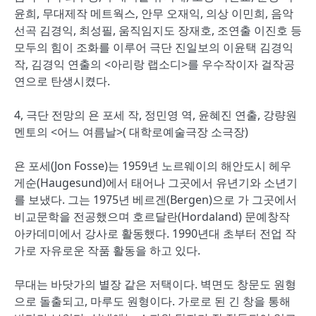
윤희, 무대제작 메트웍스, 안무 오재익, 의상 이민희, 음악
선곡 김경익, 최성필, 움직임지도 장재호, 조연출 이진호 등
모두의 힘이 조화를 이루어 극단 진일보의 이윤택 김경익
작, 김경익 연출의 <아리랑 랩소디>를 우수작이자 걸작공
연으로 탄생시켰다.
4, 극단 전망의 욘 포세 작, 정민영 역, 윤혜진 연출, 강량원
멘토의 <어느 여름날>( 대학로예술극장 소극장)
욘 포세(Jon Fosse)는 1959년 노르웨이의 해안도시 헤우
게순(Haugesund)에서 태어나 그곳에서 유년기와 소년기
를 보냈다. 그는 1975년 베르겐(Bergen)으로 가 그곳에서
비교문학을 전공했으며 호르달란(Hordaland) 문예창작
아카데미에서 강사로 활동했다. 1990년대 초부터 전업 작
가로 자유로운 작품 활동을 하고 있다.
무대는 바닷가의 별장 같은 저택이다. 벽면도 창문도 원형
으로 돌출되고, 마루도 원형이다. 가로로 된 긴 창을 통해