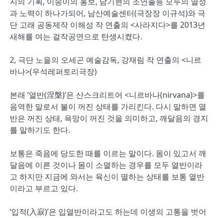
지의 기획, 이송이의 홍보, 남기현의 조연출등 모두의 열정
과 노력이 하나가되어, 남산예술센터(극장장 이규석)와 극
단 고래 공동제작 이해성 작 연출의 <사라지다>를 2013년
새해를 여는 걸작공연으로 탄생시켰다.
2, 극단 노을의 오세곤 예술감독, 강재림 작 연출의 <니르
바나>(우석레퍼토리극장)
본래 ‘열반(涅槃)’은 산스크리트어 <니르바나(nirvana)>를
음역한 말로서 불이 꺼진 상태를 가리킨다. 다시 말하면 열
반은 꺼진 상태, 욕망이 꺼진 것을 의미하고, 깨달음의 경지
를 말하기도 한다.
보통은 죽음에 당도한 때를 이르는 말이다. 몸이 있고서 깨
달음에 이른 것이나 몸이 소멸하는 경우를 모두 열반이라
고 하지만 지금에 와서는 육신이 멸하는 상태를 보통 열반
이라고 부르고 있다.
‘입적(入寂)’은 입열반이라고도 하는데 이생의 고통을 벗어