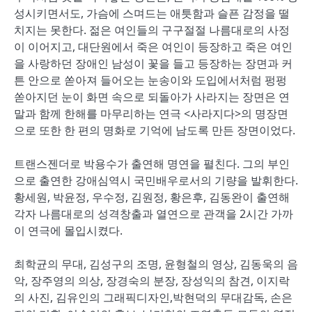
성시키면서도, 가슴에 스며드는 애틋함과 슬픈 감정을 떨
치지는 못한다. 젊은 여인들의 구구절절 나름대로의 사정
이 이어지고, 대단원에서 죽은 여인이 등장하고 죽은 여인
을 사랑하던 장애인 남성이 꽃을 들고 등장하는 장면과 커
튼 안으로 쏟아져 들어오는 눈송이와 도입에서처럼 펑펑
쏟아지던 눈이 화면 속으로 되돌아가 사라지는 장면은 연
말과 함께 한해를 마무리하는 연극 <사라지다>의 명장면
으로 또한 한 편의 명화로 기억에 남도록 만든 장면이었다.
트랜스젠더로 박용수가 출연해 명연을 펼친다. 그의 부인
으로 출연한 강애심역시 국민배우로서의 기량을 발휘한다.
황세원, 박윤정, 우수정, 김원정, 황은후, 김동완이 출연해
각자 나름대로의 성격창출과 열연으로 관객을 2시간 가까
이 연극에 몰입시켰다.
최학균의 무대, 김성구의 조명, 윤형철의 영상, 김동욱의 음
악, 장주영의 의상, 장경숙의 분장, 장성익의 참견, 이지락
의 사진, 김유인의 그래픽디자인,박현덕의 무대감독, 손은