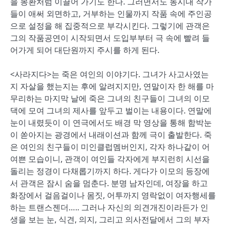
을 몽환처럼 이끌어 가기도 한다. 그러면서도 동시대 작가
들이 애써 외면하고, 거부하는 인물까지 작품 속에 주인공
으로 설정을 해 집중적으로 부각시킨다. 그렇기에 관객은
그의 작품공연이 시작되면서 도입부부터 극 속에 빨려 들
어가게 되어 대단원까지 주시를 하게 된다.
<사라지다>는 죽은 여인의 이야기다. 그녀가 사고사였는
지 자살을 했는지는 후에 알려지지만, 연말이자 한 해를 마
무리하는 마지막 날에 죽은 그녀의 친구들이 그녀의 이모
댁에 모여 그녀의 제사를 앞두고 벌이는 내용이다. 연말에
눈이 내렸듯이 이 연극에서도 배경 막 영상을 통해 함박눈
이 쏟아지는 광경에서 내래이션과 함께 극이 출발한다. 죽
은 여인의 친구들이 미인클럽멤버인지, 각자 하나같이 어
여쁜 모습이니, 관객이 여인들 각자에게 부지런히 시선을
돌리는 정경이 다채롭기까지 하다. 게다가 이모의 등장에
서 관객은 잠시 숨을 멈춘다. 분명 남자인데, 여장을 하고
화장에서 걸음걸이나 몸짓, 어투까지 영락없이 여자행세를
하는 트랜스젠더….. 그러나 자신의 의견개진이라든가 인
생을 보는 눈, 식견, 의지, 그리고 의사전달에서 그의 부자