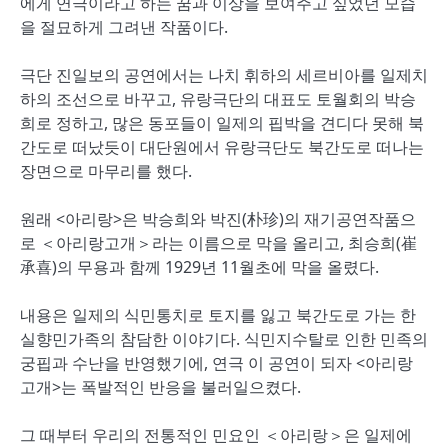
에게 연극이라고 하는 꿈과 이상을 보여주고 싶었던 모습
을 절묘하게 그려낸 작품이다.
극단 진일보의 공연에서는 나치 휘하의 세르비아를 일제치
하의 조선으로 바꾸고, 유랑극단의 대표도 토월회의 박승
희로 정하고, 많은 동포들이 일제의 핍박을 견디다 못해 북
간도로 떠났듯이 대단원에서 유랑극단도 북간도로 떠나는
장면으로 마무리를 했다.
원래 <아리랑>은 박승희와 박진(朴珍)의 재기공연작품으
로 ＜아리랑고개＞라는 이름으로 막을 올리고, 최승희(崔
承喜)의 무용과 함께 1929년 11월초에 막을 올렸다.
내용은 일제의 식민통치로 토지를 잃고 북간도로 가는 한
실향민가족의 참담한 이야기다. 식민지수탈로 인한 민족의
궁핍과 수난을 반영했기에, 연극 이 공연이 되자 <아리랑
고개>는 폭발적인 반응을 불러일으켰다.
그 때부터 우리의 전통적인 민요인 ＜아리랑＞은 일제에