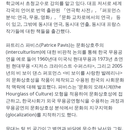
학교에서 초청교수로 강의를 맡고 있다. 대표 저서로 세계
각국의 언어로 번역 출판된 『연극학 사전』, 『퍼포먼스
분석: 연극, 무용, 영화』, 『문화 교차로에서의 연극』 등
이 있고, 그밖에 동시대 연극, 동시대 연출, 동시대 프랑스
작가들에 대한 책들을 출간했다.
파트리스 파비스(Patrice Pavis)는 문화상호주의
(interculturlism)에 대한 비판적 논의를 통해 한국 무용공
연을 예로 들어 1960년대 미국식 현대무용과 1973년 초연
된 현대무용 <지저스 크라이스트 수퍼스타>, 그리고 2005
년의 비 보이 댄스 퍼포먼스 <비 보이를 사랑한 발레리나>
의 문화상호성을 작품이 제작되고 수용된 한국의 사회문화
적 맥락에 대해 발표했다. 파비스는 ‘문화의 모래시계(the
Hourglass of Culture) 모형을 적용하여 문화상호성에 접
근하고, 한국사회가 외국 무용공연형식을 수용하는 과정과
무용공연의 문화상호성 분석에서 문화의 지구지역화
(glocalization)를 지적하기도 했다.
무대는 텅 빈 공간이고 벽면과 바닥에 무수한 낙서와 그림,