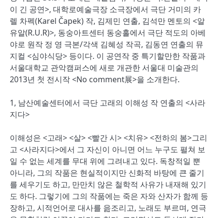
이 긴 공연>, 대학로예술극장 소극장에서 극단 거미의 카
렐 차펙(Karel Čapek) 작, 김제민 연출, 김석만 멘토의 <알
유알(R.U.R)>, 동숭아트센터 동숭홀에서 극단 적도의 아베
야로 원작 정 영 극본/각색 김혜성 작곡, 김동연 연출의 뮤
지컬 <심야식당> 등이다. 이 공연작 중 특기할만한 작품과
서울대학교 관악캠퍼스에 새로 개관한 서울대 미술관의
2013년 첫 전시작 <No comment展>을 소개한다.
1, 남산예술센터에서 극단 고래의 이해성 작 연출의 <사라
지다>
이해성은 <고래> <살> <빨간 시> <치유> <전하의 봄>그리
고 <사라지다>에서 그 자신이 아니면 어느 누구도 펼쳐 보
일 수 없는 세계를 무대 위에 그려내고 있다. 독창적일 뿐
아니라, 그의 작품은 현실적이지만 신화적 바탕에 큰 줄기
를 세우기도 하고, 만만치 않은 철학적 사유가 내재해 있기
도 하다. 그렇기에 그의 작품에는 죽은 자와 산자가 함께 등
장하고, 시적언어로 대사를 읊조리고, 노래도 부르며, 연극