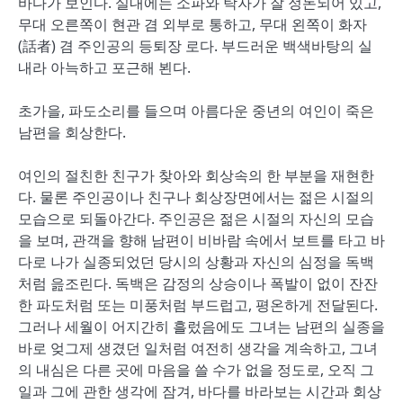
바다가 보인다. 실내에는 소파와 탁자가 잘 정돈되어 있고,
무대 오른쪽이 현관 겸 외부로 통하고, 무대 왼쪽이 화자
(話者) 겸 주인공의 등퇴장 로다. 부드러운 백색바탕의 실
내라 아늑하고 포근해 뵌다.
초가을, 파도소리를 들으며 아름다운 중년의 여인이 죽은
남편을 회상한다.
여인의 절친한 친구가 찾아와 회상속의 한 부분을 재현한
다. 물론 주인공이나 친구나 회상장면에서는 젊은 시절의
모습으로 되돌아간다. 주인공은 젊은 시절의 자신의 모습
을 보며, 관객을 향해 남편이 비바람 속에서 보트를 타고 바
다로 나가 실종되었던 당시의 상황과 자신의 심정을 독백
처럼 읊조린다. 독백은 감정의 상승이나 폭발이 없이 잔잔
한 파도처럼 또는 미풍처럼 부드럽고, 평온하게 전달된다.
그러나 세월이 어지간히 흘렀음에도 그녀는 남편의 실종을
바로 엊그제 생겼던 일처럼 여전히 생각을 계속하고, 그녀
의 내심은 다른 곳에 마음을 쓸 수가 없을 정도로, 오직 그
일과 그에 관한 생각에 잠겨, 바다를 바라보는 시간과 회상