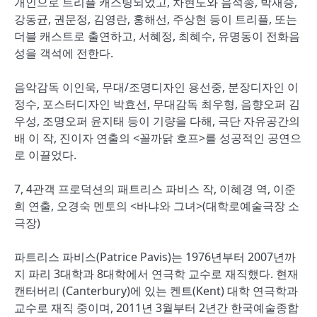
개인으로 트리플 캐스팅되었고, 차현도와 음석종, 박재승,
강동균, 권문정, 김영란, 홍해선, 주상현 등이 트리플, 또는
더블 캐스트로 출연하고, 서혜정, 최혜수, 유명동이 전화음
성을 객석에 전한다.
음악감독 이인욱, 무대/조명디자인 용선중, 분장디자인 이
정수, 포스터디자인 박효선, 무대감독 최우형, 음향오퍼 김
우성, 조명오퍼 윤지태 등이 기량을 다해, 극단 자유공간의
배 이 작, 진이자 연출의 <꼴까닭 호프>를 성공적인 공연으
로 이끌었다.
7, 4관객 프로덕션의 패트리스 파비스 작, 이혜경 역, 이준
희 연출, 오경숙 멘토의 <바냐와 그녀>(대학로예술극장 소
극장)
파트리스 파비스(Patrice Pavis)는 1976년부터 2007년까
지 파리 3대학과 8대학에서 연극학 교수로 재직했다. 현재
캔터버리 (Canterbury)에 있는 켄트(Kent) 대학 연극학과
교수로 재직 중이며, 2011년 3월부터 2년간 한국예술종합