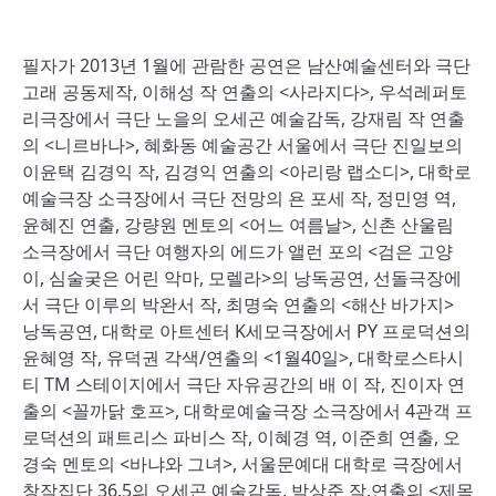
필자가 2013년 1월에 관람한 공연은 남산예술센터와 극단
고래 공동제작, 이해성 작 연출의 <사라지다>, 우석레퍼토
리극장에서 극단 노을의 오세곤 예술감독, 강재림 작 연출
의 <니르바나>, 혜화동 예술공간 서울에서 극단 진일보의
이윤택 김경익 작, 김경익 연출의 <아리랑 랩소디>, 대학로
예술극장 소극장에서 극단 전망의 욘 포세 작, 정민영 역,
윤혜진 연출, 강량원 멘토의 <어느 여름날>, 신촌 산울림
소극장에서 극단 여행자의 에드가 앨런 포의 <검은 고양
이, 심술궂은 어린 악마, 모렐라>의 낭독공연, 선돌극장에
서 극단 이루의 박완서 작, 최명숙 연출의 <해산 바가지>
낭독공연, 대학로 아트센터 K세모극장에서 PY 프로덕션의
윤혜영 작, 유덕권 각색/연출의 <1월40일>, 대학로스타시
티 TM 스테이지에서 극단 자유공간의 배 이 작, 진이자 연
출의 <꼴까닭 호프>, 대학로예술극장 소극장에서 4관객 프
로덕션의 패트리스 파비스 작, 이혜경 역, 이준희 연출, 오
경숙 멘토의 <바냐와 그녀>, 서울문예대 대학로 극장에서
창작집단 36.5의 오세곤 예술감독, 박상준 작.연출의 <제목