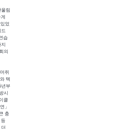
산울림
하게
 있었
워드
 연습
까지
 회의
거머쥐
와 텍
6년부
해방시
마이클
공연」
큰 충
 등
 더