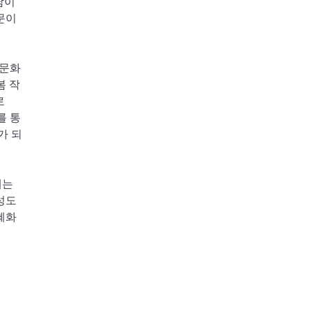
담이
문이
울문화
봄 작
로
를 통
가 되
게는
성도
혜화