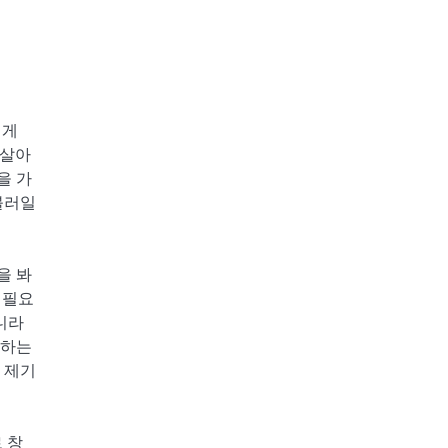
에게
 살아
을 가
불러일
을 봐
 필요
니라
유하는
 제기
 창