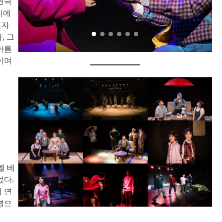
연극
리에
혼자
, 그
아름
이며
엘 베
었다.
 연
명으