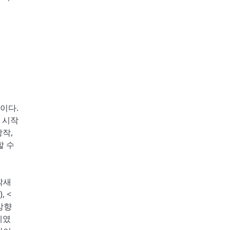
이다.
 시작
창작,
할 수
박새
, <
방향
제였