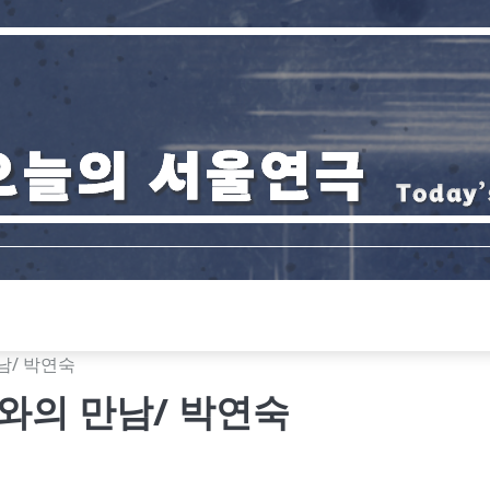
남/ 박연숙
와의 만남/ 박연숙