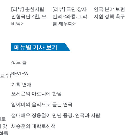
[리뷰] 춘천시립
[리뷰] 극단 장자
연극 분야 보편
인형극단 <흰, 모
번덕 <와룡, 고려
지원 정책 촉구
비딕>
를 깨우다>
메뉴별 기사 보기
여는 글
REVIEW
교수)
기획 연재
오세곤의 마로니에 한담
임야비의 음악으로 듣는 연극
절대배우 장용철이 만난 풍경, 연극과 사람
서로
 맞
채승훈의 대학로산책
변화를