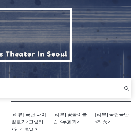
[리뷰] 극단 다이
[리뷰] 공놀이클
[리뷰] 국립극단
얼로거×고릴라
럽 <무화과>
<태풍>
<인간 탈피>