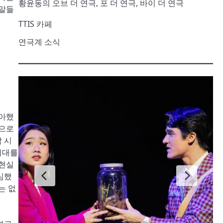
황윤동의 오브 더 연극, 포 더 연극, 바이 더 연극
 말들
TTIS 카페
연극계 소식
좋아했
적으로
 시
기대를
 현실
심했
는 없