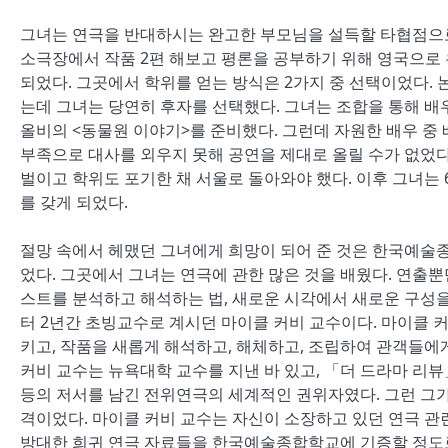
그녀는 연극을 반대하시는 완고한 부모님을 설득할 타협점으로
소극장에서 작품 2편 해보고 평론을 공부하기 위해 영국으로 
되었다. 그곳에서 학위를 얻는 방식은 2가지 중 선택이었다. 
는데 그녀는 당연히 후자를 선택했다. 그녀는 조합을 통해 
올비의 <동물원 이야기>를 준비했다. 그런데 자원한 배우 중 
부족으로 대사를 외우지 못해 공연을 제대로 올릴 수가 없었
벌이고 학위도 포기한 채 서울로 돌아와야 했다. 이후 그녀는 
를 갖게 되었다.
절망 속에서 헤맸던 그녀에게 희망이 되어 준 것은 한국예술
었다. 그곳에서 그녀는 연극에 관한 많은 것을 배웠다. 연출뿐만
스트를 분석하고 해석하는 법, 새로운 시각에서 새로운 구성을 
터 2년간 초빙교수로 계시던 마이클 커비 교수이다. 마이클
키고, 작품을 새롭게 해석하고, 해체하고, 조립하여 관객들에
커비 교수는 뉴욕대학 교수를 지낸 바 있고, 「더 드라마 리
등의 저서를 남긴 전위연극의 세계적인 권위자였다. 그런 그가
격이었다. 마이클 커비 교수는 자신이 소장하고 있던 연극 관련
방대한 희귀 연극 자료들을 한국예술종합학교에 기증할 정도로