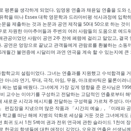
 평론을 생각하게 되었다. 임영웅 연출과 채윤일 연출을 도와 
유학을 떠나 Essex 대학 영문학과 드라마비평 석사과정에 입학
논문을 제출하는 것과 논문과 공연 제작을 50대 50으로 하는 것이
배우로 자원한 아마추어들과 주변의 여러 사람들의 도움으로 에드
배관공이었던 사람이 공연 2주 전에 폐렴에 걸리고 말았고, 결국
다. 공연은 엉망으로 끝났고 관객들에게 관람료를 환불하는 소동
6개월간 불면증에 시달리며 과연 연극을 계속 할 수 있는지에 큰
종합학교의 설립이었다. 그녀는 연출과를 지원했고 수석합격을 
 아니라 연기, 무대, 극작, 마임, 무용, 아크로바틱은 물론이려니
짜는 법을 배웠다. 그녀에게 가장 깊게 영향을 준 은사님은 199
 커비 교수는 이야기를 구성하고 전달하는 고답적인 연출로부터 
게 새로운 시각과 메시지를 전달하는 구성력을 가르쳐 주셨다. 
뷰」 편집장을 지냈으며 많은 작품과 「시간의 예술」, 「미래파 
 학교를 떠난 해에 지병의 악화로 세상을 거둔 것은 그녀에게도 
 희귀 도서 1천 5백여 권과 전위 연극에 관한 슬라이드 1천여 장
 한국의 학생들에 대한 애정이 깊었다. 오유경 연출은 선생님께