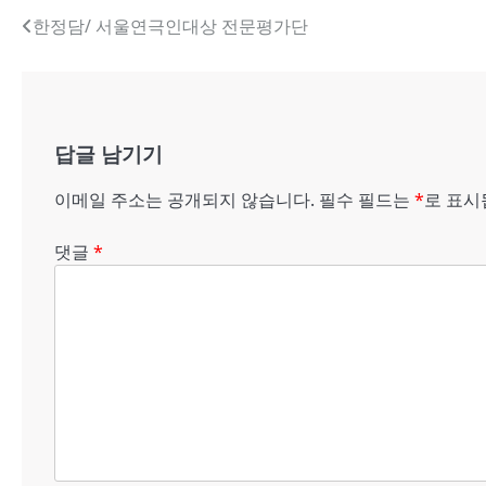
글
한정담/ 서울연극인대상 전문평가단
내
비
게
답글 남기기
이
이메일 주소는 공개되지 않습니다.
필수 필드는
*
로 표
션
댓글
*