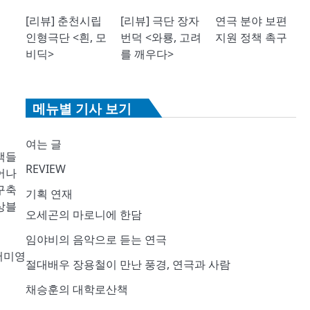
[리뷰] 춘천시립
[리뷰] 극단 장자
연극 분야 보편
인형극단 <흰, 모
번덕 <와룡, 고려
지원 정책 촉구
비딕>
를 깨우다>
메뉴별 기사 보기
여는 글
객들
REVIEW
어나
구축
기획 연재
상블
오세곤의 마로니에 한담
임야비의 음악으로 듣는 연극
 서미영
절대배우 장용철이 만난 풍경, 연극과 사람
채승훈의 대학로산책