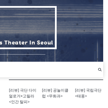
[리뷰] 극단 다이
[리뷰] 공놀이클
[리뷰] 국립극단
얼로거×고릴라
럽 <무화과>
<태풍>
<인간 탈피>