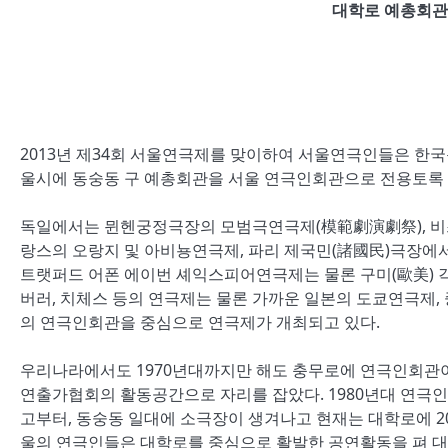
대학로 예총회관
2013년 제34회 서울연극제를 맞이하여 서울연극인들은 
울시에 동숭동 구 예총회관을 서울 연극인회관으로 전용토록 
독일에서는 뮌헨궁정극장의 모범극연극제(模範劇演劇祭), 비스
랑스의 오랑지 및 아비뇽연극제, 파리 제국민(諸國民)극장에
트랫퍼드 어폰 에이번 셰익스피어연극제는 물론 구미(歐美) 
버러, 치체스 등의 연극제는 물론 가까운 일본의 도쿄연극제,
의 연극인회관을 중심으로 연극제가 개최되고 있다.
우리나라에서도 1970년대까지만 해도 충무로에 연극인회관이
연출가협회의 활동공간으로 자리를 잡았다. 1980년대 연극
고부터, 동숭동 일대에 소극장이 생겨나고 현재는 대학로에 2
울의 연극인들은 대학로를 중심으로 활발한 공연활동을 펴 