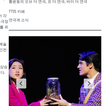
황윤동의 오브 더 연극, 포 더 연극, 바이 더 연극
TTIS 카페
어 각
연극계 소식
소극장
를 위
화예술
극인전
 상승
다.