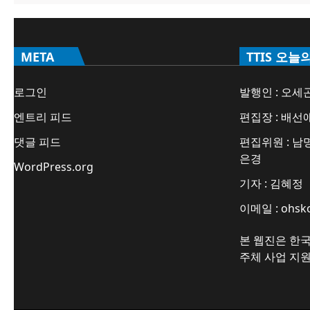
META
TTIS 오늘
로그인
발행인 : 오세
엔트리 피드
편집장 : 배선
댓글 피드
편집위원 : 남명
은경
WordPress.org
기자 : 김혜정
이메일 : ohsk
본 웹진은 한
주체 사업 지