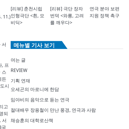
[리뷰] 춘천시립
[리뷰] 극단 장자
연극 분야 보편
인형극단 <흰, 모
번덕 <와룡, 고려
지원 정책 촉구
 11.)
비딕>
를 깨우다>
 서
메뉴별 기사 보기
여는 글
, 프
REVIEW
 스
에든
기획 연재
대도시
오세곤의 마로니에 한담
임야비의 음악으로 듣는 연극
그리고
절대배우 장용철이 만난 풍경, 연극과 사람
명명되
 서
채승훈의 대학로산책
3국