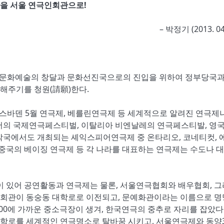
을 서울 연극인회관으로!
– 박정기 (2013. 04.
한국문화예술의 창달과 문화선진국으로의 진입을 위하여 정부당국과
해주기를 청원(請願)한다.
바덴 5월 연극제, 베를린연극제 등 세계적으로 알려진 연극제나
서의 국제연극페스티벌, 이탈리아 비엔날레의 연극페스티발, 영국
각국에서도 개최되는 셰익스피어연극제 중 온타리오, 코네티컷, 
 중국의 베이징 연극제 등 각 나라를 대표하는 연극제는 수도나 
 있어 공연활동과 연극제는 물론, 서울연극협회와 배우협회, 
인회관이 동숭동 대학로로 이전되고, 문예화관이라는 이름으로 
00에 가까운 중소극장이 생겨, 한국연극의 중추로 자리를 잡았다.
대학로를 세계적인 연극명소로 탈바꿈 시키고, 서울연극제와 동양