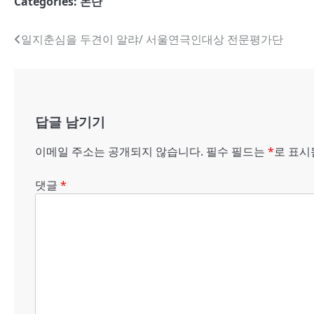
Categories:
논단
글
일지춘심을 두견이 알랴/ 서울연극인대상 전문평가단
내
비
게
답글 남기기
이
이메일 주소는 공개되지 않습니다.
필수 필드는
*
로 표
션
댓글
*