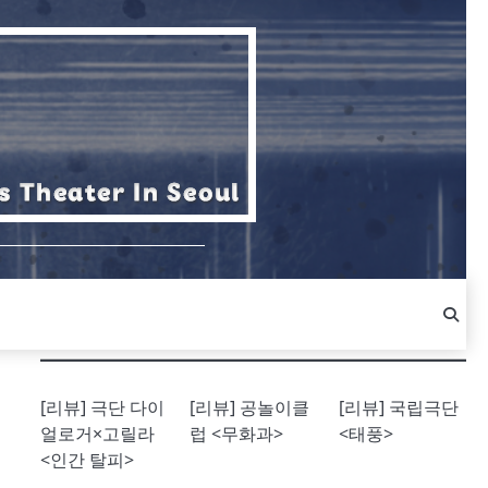
[리뷰] 극단 다이
[리뷰] 공놀이클
[리뷰] 국립극단
얼로거×고릴라
럽 <무화과>
<태풍>
<인간 탈피>