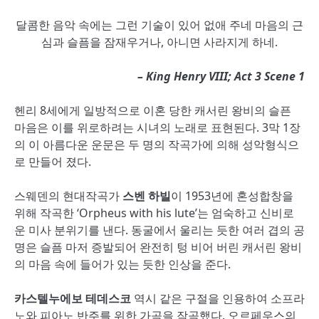
달콤한 음악 속에는 그런 기술이 있어 없애 주네 마음의 근
심과 슬픔을 잠재우거나, 아니면 사라지게 하네.
– King Henry VIII; Act 3 Scene 1
헨리 8세에게 일방적으로 이혼 당한 캐서린 왕비의 슬픈
마음은 이를 위로하려는 시녀의 노래로 표현된다. 3막 1장
의 이 아름다운 운문은 두 명의 작곡가에 의해 성악형식으
로 만들어 졌다.
스웨덴의 현대작곡가
스벤 하빌
이 1953년에 혼성합창을
위해 작곡한 ‘Orpheus with his lute’는 엄숙하고 신비로
운 미사 분위기를 낸다. 동굴에서 울리는 듯한 여러 겹의 공
명은 슬픔 마저 증발되어 완전히 텅 비어 버린 캐서린 왕비
의 마음 속에 들어가 있는 듯한 인상을 준다.
카스텔누에보 테데스코
역시 같은 구절을 인용하여 소프라
노와 피아노 반주를 위한 가곡을 작곡했다. 오르페우스의