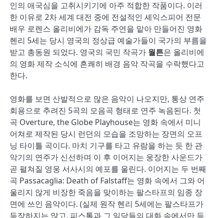
인의 애국심을 고취시키기에 아주 적합한 작품이다. 이러
한 이유로 2차 세계 대전 중에 전설적인 셰익스피어 전문
배우 로렌스 올리비에가 감독 주연을 맡아 만들어진 영화
헨리 5세는 당시 영국의 정상급 예술가들이 국가의 부름을
받고 총동원 되었다. 영국의 국민 작곡가
월튼
은 올리비에
의 영화 제작 소식에 흔쾌히 배경 음악 작곡을 수락했다고
한다.
영화를 보면 산발적으로 많은 음악이 나오지만, 통상 연주
회용으로 추려진 5곡의 모음곡 형태로 연주 녹음된다. 첫
곡 Overture, the Globe Playhouse는 영화 속에서 미니
어쳐로 제작된 당시 런던의 모습을 조망하는 장면의 오프
닝 타이틀 곡이다. 마치 기구를 타고 유람을 하는 듯 한 관
악기의 연주가 신선하며 이 후 이어지는 웅장한 사운드가
곧 펼쳐질 영웅 서사시의 예포를 울린다. 이어지는 두 번째
곡 Passacaglia: Death of Falstaff는 영화 속에서 그와 어
울리지 않게 비장한 죽음을 맞이하는 팔스타프의 임종 장
면에 쓰인 음악이다. (실제 원작 헨리 5세에는 팔스타프가
등장하지는 않고, 피스톨과 그 일당들의 대화 속에서만 등