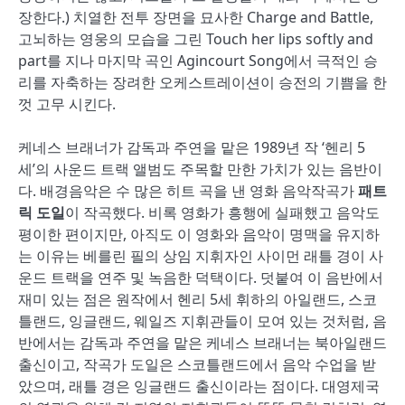
장한다.) 치열한 전투 장면을 묘사한 Charge and Battle,
고뇌하는 영웅의 모습을 그린 Touch her lips softly and
part를 지나 마지막 곡인 Agincourt Song에서 극적인 승
리를 자축하는 장려한 오케스트레이션이 승전의 기쁨을 한
껏 고무 시킨다.
케네스 브래너가 감독과 주연을 맡은 1989년 작 ‘헨리 5
세’의 사운드 트랙 앨범도 주목할 만한 가치가 있는 음반이
다. 배경음악은 수 많은 히트 곡을 낸 영화 음악작곡가
패트
릭 도일
이 작곡했다. 비록 영화가 흥행에 실패했고 음악도
평이한 편이지만, 아직도 이 영화와 음악이 명맥을 유지하
는 이유는 베를린 필의 상임 지휘자인 사이먼 래틀 경이 사
운드 트랙을 연주 및 녹음한 덕택이다. 덧붙여 이 음반에서
재미 있는 점은 원작에서 헨리 5세 휘하의 아일랜드, 스코
틀랜드, 잉글랜드, 웨일즈 지휘관들이 모여 있는 것처럼, 음
반에서는 감독과 주연을 맡은 케네스 브래너는 북아일랜드
출신이고, 작곡가 도일은 스코틀랜드에서 음악 수업을 받
았으며, 래틀 경은 잉글랜드 출신이라는 점이다. 대영제국