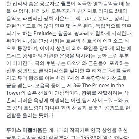
한 업적의 숨은 공로자로
월튼
이 작곡한 영화음악을 빼 놓
을 수 없다. 헨리 5세 모음곡과 마찬가지로 리처드 3세의
음악도 파편적인 영화 사운드 트랙 그대로 보다는 정리된
관현악곡으로 더 많이 연주 및 녹음 된다. 독립적으로 연주
되기도 하는 Prelude는 왕궁의 팡파레로 힘차게 시작한다.
뒤이어 사냥을 연상 시키는 호른의 신호음이 에피소드 식
으로 등장하며, 이어서 삼촌에 의해 죽임을 당하게 되는 에
드워드 왕세자의 가련한 운명을 암시하는 듯한 느린 부분
이 이어진다. 곡의 후반부는 타악기와 금관들이 포효하는
전투 장면으로 클라이막스를 맞이한 후 리처드 3세를 물리
치고 튜더 왕조를 여는 헨리 7세의 위풍당당한 개선으로
끝을 맺는다. 모음곡 중에는 제 3곡 The Princes in the
Tower의 슬픈 선율이 인상적이다. 왕위를 찬탈하려는 삼
촌의 더러운 욕망에 희생되는 어린 왕세자 에드워드와 요
크 공의 흐느낌이 가녀린 현의 선율과 플룻의 공명으로 런
던탑을 울리는 듯하다.
루이스 아펠바움
은 캐나다의 작곡가로 연극 상연을 위한
극부수음악을 많이 작곡했다. 그는1953년에 열린 캐나다