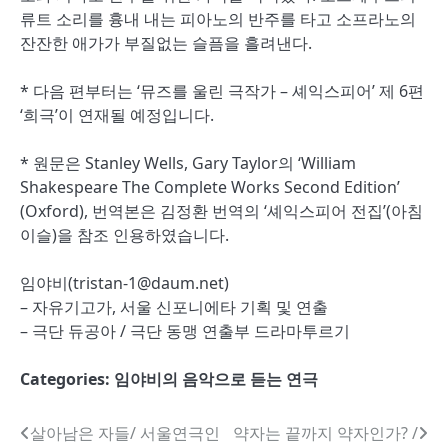
류트 소리를 흉내 내는 피아노의 반주를 타고 소프라노의
잔잔한 애가가 부질없는 슬픔을 흘려낸다.
* 다음 편부터는 ‘뮤즈를 울린 극작가 – 셰익스피어’ 제 6편
‘희극’이 연재될 예정입니다.
* 원문은 Stanley Wells, Gary Taylor의 ‘William
Shakespeare The Complete Works Second Edition’
(Oxford), 번역본은 김정환 번역의 ‘셰익스피어 전집’(아침
이슬)을 참조 인용하였습니다.
임야비(tristan-1@daum.net)
– 자유기고가, 서울 신포니에타 기획 및 연출
– 극단 듀공아 / 극단 동맹 연출부 드라마투르기
Categories:
임야비의 음악으로 듣는 연극
글
살아남은 자들/ 서울연극인
약자는 끝까지 약자인가? /