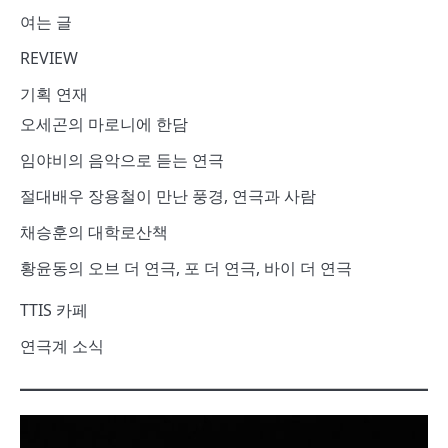
여는 글
REVIEW
기획 연재
오세곤의 마로니에 한담
임야비의 음악으로 듣는 연극
절대배우 장용철이 만난 풍경, 연극과 사람
채승훈의 대학로산책
황윤동의 오브 더 연극, 포 더 연극, 바이 더 연극
TTIS 카페
연극계 소식