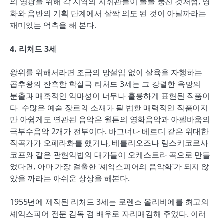
의 영광을 위해 각 지역의 지휘관들이 똘똘 뭉친 것처럼, 영
화와 음반의 기획 단계에서 살짝 의도 된 것이 아닐까라는
재미있는 억측을 해 본다.
4.
리처드 3세
왕위를 위해서라면 조금의 망설임 없이 살육을 자행하는
곱추왕의 잔혹한 학살극 리처드 3세는 그 강렬한 욕망의
분출과 매혹적인 악마성이 너무나 훌륭하게 표현된 작품이
다. 수많은 예술 장르의 소재가 될 법한 매력적인 작품이지
만 아쉽게도 연관된 음악은 월튼의 영화음악과 아펠바움의
극부수음악 2개가 전부이다. 바그너나 베르디 같은 위대한
작곡가가 오페라화를 했거나, 베를리오즈나 림스키코르사
코프와 같은 관현악법의 대가들이 오케스트라 곡으로 만들
었다면, 아마 가장 걸출한 ‘셰익스피어의 음악화’가 되지 않
았을 까라는 아쉬운 상상을 해본다.
1955년에 제작된 리처드 3세는 로렌스 올리비에를 최고의
셰익스피어 전문 감독 겸 배우로 자리매김해 주었다. 이러