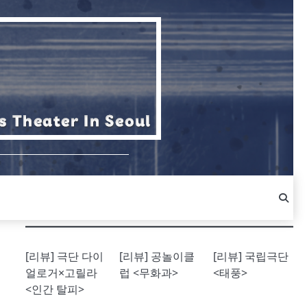
[리뷰] 극단 다이
[리뷰] 공놀이클
[리뷰] 국립극단
얼로거×고릴라
럽 <무화과>
<태풍>
<인간 탈피>