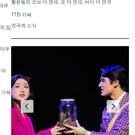
황윤동의 오브 더 연극, 포 더 연극, 바이 더 연극
연극무
TTIS 카페
연극계 소식
의 집
 마무
우의
 가득