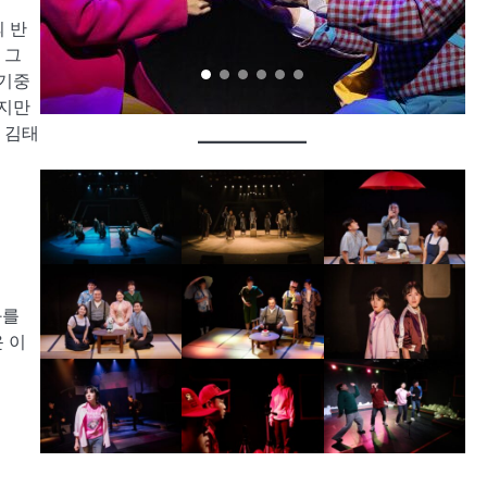
 반
 그
자기중
니지만
 김태
화를
 이