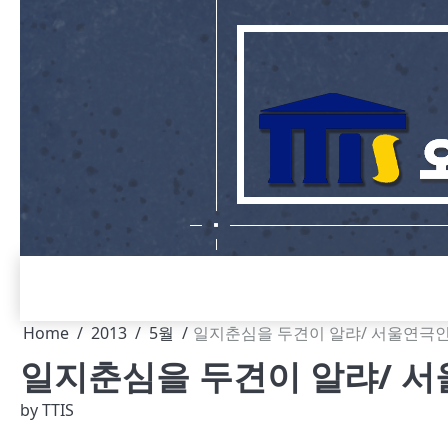
Skip
to
content
Home
2013
5월
일지춘심을 두견이 알랴/ 서울연극
일지춘심을 두견이 알랴/ 
by
TTIS