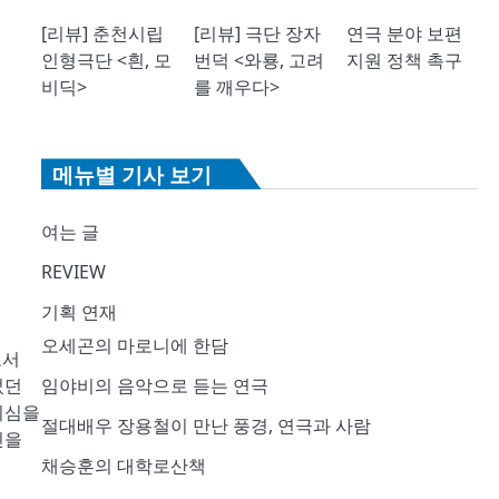
[리뷰] 춘천시립
[리뷰] 극단 장자
연극 분야 보편
인형극단 <흰, 모
번덕 <와룡, 고려
지원 정책 촉구
비딕>
를 깨우다>
메뉴별 기사 보기
여는 글
REVIEW
기획 연재
오세곤의 마로니에 한담
로서
렀던
임야비의 음악으로 듣는 연극
시심을
절대배우 장용철이 만난 풍경, 연극과 사람
진을
채승훈의 대학로산책