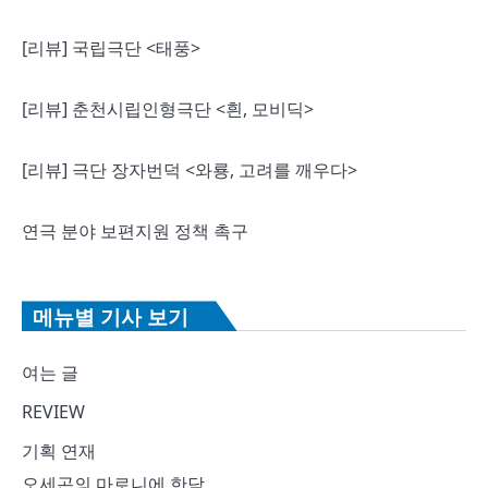
[리뷰] 국립극단 <태풍>
[리뷰] 춘천시립인형극단 <흰, 모비딕>
[리뷰] 극단 장자번덕 <와룡, 고려를 깨우다>
연극 분야 보편지원 정책 촉구
메뉴별 기사 보기
여는 글
REVIEW
기획 연재
오세곤의 마로니에 한담