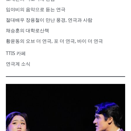
임야비의 음악으로 듣는 연극
절대배우 장용철이 만난 풍경, 연극과 사람
채승훈의 대학로산책
황윤동의 오브 더 연극, 포 더 연극, 바이 더 연극
TTIS 카페
연극계 소식