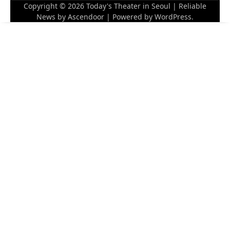
Copyright © 2026
Today's Theater in Seoul
| Reliable
News by
Ascendoor
| Powered by
WordPress
.