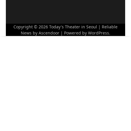
Copyright © 2026
Today's Theater in Seoul
| Reliable
News by
Ascendoor
| Powered by
WordPress
.