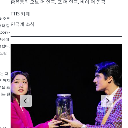
황윤동의 오브 더 연극, 포 더 연극, 바이 더 연극
TTIS 카페
 떠오르
연극계 소식
대라 할
03)>
 분쟁에
올렸다.
<노란
는 따
르기까지
경을 초
기는 원