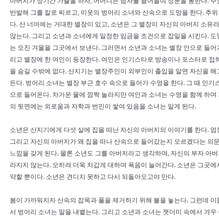
아버지가 장기간 가출을 하자, 어머니는 남자를 끌어들여 정분을 통한다. 
반발해 그를 칼로 찌르고, 이웃의 벙어리 소녀와 산속으로 도망을 한다. 
다. 산 너머에는 거대한 별장이 있고, 소년은 그 별장이 자신의 아버지 소유
않는다. 그리고 소년과 소녀에게 일정한 임금을 조건으로 잡일을 시킨다. 도
는 모진 겨울을 그곳에서 보낸다. 그러면서 소년과 소녀는 별장 안으로 들어가
리고 별장에 한 여인이 등장한다. 여인은 인기스타로 방송이나 포스터로 접
을 숨길 수밖에 없다. 산지기는 별장주인이 외부인이 출입을 알면 자신을 해
든다. 벙어리 소녀는 별장 부근 호수 속으로 들어가 수영을 한다. 그 때 인
으로 들어온다. 차가운 물에 깜짝 놀라지만 여인과 소녀는 수영을 함께 하며 
의 뒷면에는 외로움과 자학과 번민이 쌓여 있음을 소녀는 알게 된다.
소년은 산지기에게 다섯 살에 집을 떠난 자신의 아버지의 이야기를 한다. 엄
그리고 자신의 아버지가 왜 집을 떠나 산속으로 들어갔는지 모르겠다는 의문
느낌을 갖게 된다. 물론 소년도 그를 아버지라고 생각하며, 자신의 부자 아
라지지 않는다. 오히려 더욱 차갑게 대하며 폭음이 늘어간다. 소년은 그곳에
약할 뿐이다. 소년은 견디지 못하고 다시 되돌아오고야 만다.
봄이 가까워지자 산속의 잡목과 풀을 제거하기 위해 불을 놓는다. 그런데 이
서 벙어리 소녀는 말을 내뱉는다. 그리고 소년과 소녀는 잿더미 속에서 겨우