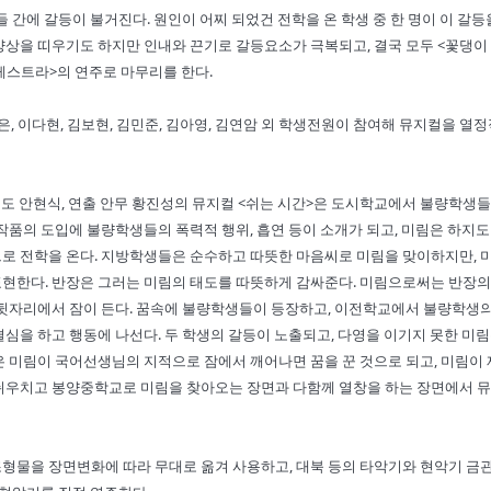
 간에 갈등이 불거진다. 원인이 어찌 되었건 전학을 온 학생 중 한 명이 이 갈등
양상을 띠우기도 하지만 인내와 끈기로 갈등요소가 극복되고, 결국 모두 <꽃댕이
케스트라>의 연주로 마무리를 한다.
재은, 이다현, 김보현, 김민준, 김아영, 김연암 외 학생전원이 참여해 뮤지컬을 열
지도 안현식, 연출 안무 황진성의 뮤지컬 <쉬는 시간>은 도시학교에서 불량학생들
작품의 도입에 불량학생들의 폭력적 행위, 흡연 등이 소개가 되고, 미림은 하지도
로 전학을 온다. 지방학생들은 순수하고 따뜻한 마음씨로 미림을 맞이하지만, 
현한다. 반장은 그러는 미림의 태도를 따뜻하게 감싸준다. 미림으로써는 반장의
 뒷자리에서 잠이 든다. 꿈속에 불량학생들이 등장하고, 이전학교에서 불량학생
심을 하고 행동에 나선다. 두 학생의 갈등이 노출되고, 다영을 이기지 못한 미림
은 미림이 국어선생님의 지적으로 잠에서 깨어나면 꿈을 꾼 것으로 되고, 미림이
 뉘우치고 봉양중학교로 미림을 찾아오는 장면과 다함께 열창을 하는 장면에서 
형물을 장면변화에 따라 무대로 옮겨 사용하고, 대북 등의 타악기와 현악기 금