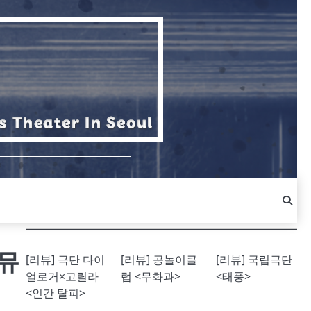
뮤
[리뷰] 극단 다이
[리뷰] 공놀이클
[리뷰] 국립극단
얼로거×고릴라
럽 <무화과>
<태풍>
<인간 탈피>