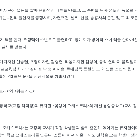
 반자 폭의 널판을 깔아 은회색의 마루를 만들고, 그 주변을 두자 정도의 폭으로 
 4인의 출연자를 등장시켜, 자연조건, 날씨, 산불, 승용차의 운전 및 그 외 모
 역을 한다. 오정택이 소년으로 출연하고, 공예지가 벙어리 소녀 역을 한다. 4
 갈채를 받는다.
무대디자인 신승렬, 조명디자인 김형연, 의상디자인 김상희, 음악 연리목, 움직임
예술교육팀 최기숙 김미정 박 영 이지은, 무대감독 문원섭 그 외 모든 스텝의 힘이
연출의 <옐로우 문>을 성공작으로 창출시켰다.
라>와 <쉬는 시간>
등학교(교장 허의행)의 뮤지컬 <꽃댕이 오케스트라>와 제천 봉양중학교(교사 김
댕이 오케스트라>는 교장과 교사가 직접 학생들과 함께 출연해 엮어가는 뮤지컬이다
함께 학교 오케스트라를 만든다. 소문이 퍼져 서울에서도 전학을 오는 학생이 생