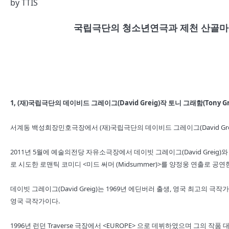
by
TTIS
국립극단의 청소년연극과 제천 산골마
1, (재)국립극단의 데이비드 그레이그(David Greig)작 토니 그래함(Tony Gr
서계동 백성희장민호극장에서 (재)국립극단의 데이비드 그레이그(David Greig)작
2011년 5월에 예술의전당 자유소극장에서 데이빗 그레이그(David Greig)와
로 시도한 로맨틱 코미디 <미드 써머 (Midsummer)>를 양정웅 연출로 공연한
데이빗 그레이그(David Greig)는 1969년 에딘버러 출생, 영국 최고의
영국 극작가이다.
1996년 런던 Traverse 극장에서 <EUROPE> 으로 데뷔하였으며 그의 작