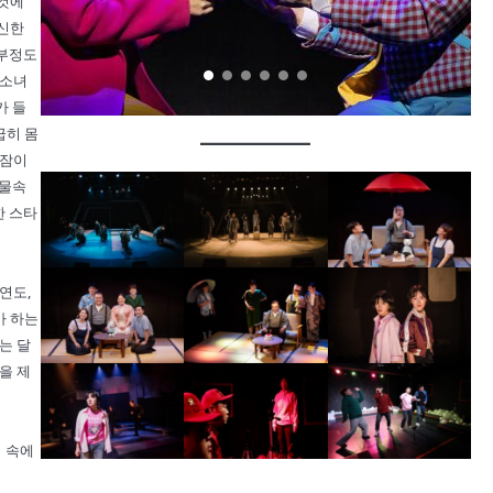
 것에
피신한
 부정도
 소녀
가 들
급히 몸
 잠이
 물속
한 스타
연도,
가 하는
는 달
을 제
기 속에