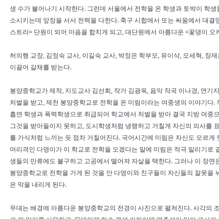
생 수가 불어나기 시작한다. 그런데 서울에서 전학을 온 학생과 토박이 학생들
소시키는데 앞장을 서서 전력을 다한다. 축구 시합에서 또는 싸움에서 대결
스트라> 단원이 되어 마음을 합치게 되고, 대단원에서 아름다운 <꽃댕이 오
허의행 교장, 김정숙 교사, 이길숙 교사, 박정은 학부모, 유이삭, 오세혁, 장
이끌어 갈채를 받는다.
봉양중학교가 제작, 지도교사 김선회, 작가 김광옥, 음악 작곡 이나경, 연기
처벌을 받고, 제천 봉양중학교로 전학을 온 미림이라는 여중생의 이야기다. 
흡연 학생과 폭력학생으로 취급되어 학교에서 처벌을 받아 결국 지방 여중으
그것을 받아들이지 못하고, 도시학생처럼 냉랭하고 거칠게 자신의 의사를 표
를 가식처럼 느끼는 듯 점차 거칠어진다. 국어시간에 미림은 자신도 모르게
머리격인 다영이가 이 학교로 전학을 오겠다는 말에 미림은 적극 말리기로 결
생들의 만류에도 불구하고 고공에서 떨어져 자살을 택한다. 그러나 이 장면
봉양중학교로 전학을 가게 된 것을 안 다영이와 친구들이 자신들의 잘못을
은 막을 내리게 된다.
무대는 배경에 아름다운 봉양중학교의 전경이 사진으로 펼쳐진다. 사각의 조