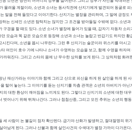
주인공 소년은 당연히 어머니의 정부를 싫어한다. 그리고 정부가 자신을 박대하는
추위가 몰려올 계절이라, 소년과 소녀는 동사직전에 산지기에게 발견되어 동굴로 
라는 말을 전해 들었다고 이야기한다. 산지기는 별장을 관리하며, 그 말에 긍정도
망하는 신세인 소년은 탐탁치는 않지만 그 조건을 받아들일 수밖에 없다. 소년과
 구경을 할 때도 있다. 소년 소녀가 별장에 들어가 있을 때, 갑자기 자동차 소리
하던 모습과 똑 같은 모습으로 등장해 소년과 소녀는 놀랍고 반갑기도 하지만 황
고시킨다며, 소년을 몹시 나무란다. 그런 후 산지기는 술꾼이라 위스키를 마시고
기스타 여인이 호수 가에 나타나 소녀가 수영하는 모습을 보고, 함께 수영을 하자며
가까워진다. 그리고 스타의 몸에 난 무수한 상처를 보게 된다. 그 상처처럼 화려
청난 재산가라는 이야기와 함께 그리고 산으로 피신을 하게 된 살인을 하게 된 사
을 털어 놓는다. 그 이야기를 듣는 산지기를 차츰 관객은 소년의 아버지가 아닌
버지의 대한 환상이 깨어짐을 느끼게도 된다. 그렇다고 산지기의 소년에 대한 대우
서 벗어나기 위해 뛰쳐나간다. 그러나 첩첩산중, 그리고 모진 추위는 소년의 행동
들 세 사람이 논 불길이 점차 확산된다. 급기야 산화가 발생하고, 절대절명의 위
 살아남게 된다. 그러나 산불과 함께 살인사건의 수색대가 별장 가까이 다가온다.