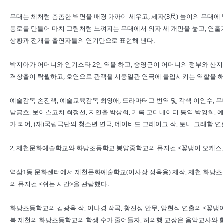
무대는 체처럼 촘촘한 벽면을 배경 가까이 세우고, 세자(3尺) 높이의 무대에
통로를 만들어 마치 그림처럼 느껴지는 무대에서 의자 세 개만을 놓고, 연출가는
상황과 전개를 출연자들의 연기만으로 표현해 낸다.
박지아가 어머니와 인기스타 2인 역을 하고, 송영근이 어머니의 정부와 산지기
격창출이 탁월하고, 호연으로 관객을 시종일관 연극에 몰입시키는 역할을 해
예술감독 손진책, 예술교육감독 최영애, 드라마터그 번역 및 각색 이인수, 
남긍호, 보이스코치 최정선, 저연출 박상희, 기록 코디네이터 통역 박영희, 
가 되어, (재)국립극단의 청소년 연극, 데이비드 그레이그 작, 토니 그래함 
2, 제천문화예술학교와 화당초등학교 봉양중학교의 뮤지컬 <꽃댕이 오케스트
역삼1동 문화센터에서 제천문화예술학교(이사장 정옥용) 제작, 제천 화당초
의 뮤지컬 <쉬는 시간>을 관람했다.
화당초등학교의 김광옥 작, 이나경 작곡, 황진성 안무, 앙현식 연출의 <꽃
북 제천의 화당초등학교의 학생 수가 줄어들자, 허의행 교장은 음악교사와 