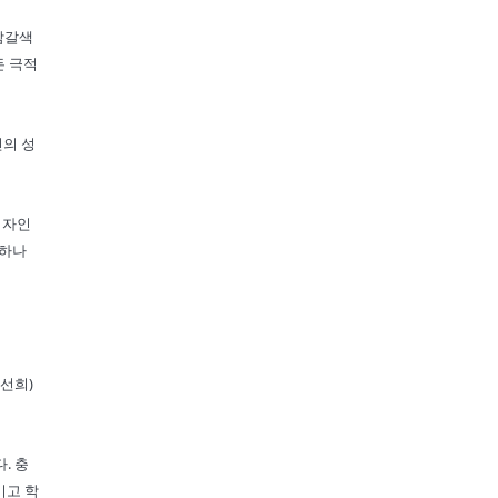
담갈색
든 극적
인의 성
디자인
 하나
선희)
. 충
기고 학