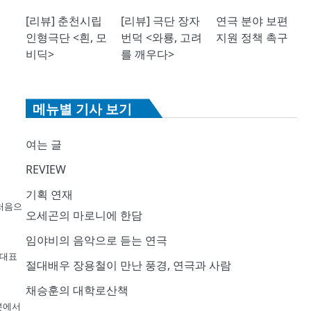
[리뷰] 춘천시립
[리뷰] 극단 장자
연극 분야 보편
인형극단 <흰, 모
번덕 <와룡, 고려
지원 정책 촉구
비딕>
를 깨우다>
메뉴별 기사 보기
여는 글
REVIEW
기획 연재
 처음으
오세곤의 마로니에 한담
임야비의 음악으로 듣는 연극
 대표
절대배우 장용철이 만난 풍경, 연극과 사람
채승훈의 대학로산책
일본에서