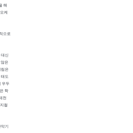
을 해
 오케
정적으로
 대신
 않은
미림은
 태도
의 우두
은 학
 제천
뮤지컬
관악기