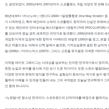
도 공연되었다. 2005년부터 2007년까지 스코틀랜드 극립 극장의 첫 번째
90년대부터 <카사노바>, <캔디다 2000> <일방통행로 One Way Stre
기 시작하였고, 특히 에딘버러 소재의 스코틀랜드 창작극의 산실인 트레버스 
수 있는 에딘버러 인터내셔널 페스티벌에서 <관람자 (THE SPECULATOR)> 
를 선보이며 명실 공히 세계적인 극작가로 등극했다. 2000년대에 이르러 세계
개입한 미국의 입장에 대한 창작극 <아메리칸 파일럿 (2005)>을 썼고, 로열 코트극장
최근 작품으로는 피레네 산맥 밑에서 발견된, 기억상실증에 걸린 한 남자의 이
달 (2006)>, <다마스커스 (2007)>, 그리스 고전을 뮤지컬로 각색한 <박카이 (2
이처럼 데이빗 그레이그는 시대상을 담보하는 진지한 연극작가로서 정치적, 
뜻한 눈길과 유머를 동시에 가진 보기 드문 작가이다. 또한 스토리 텔링(Stor
다양한 언어와 문체의 방식을 연구하는 실험성이 돋보이는 작가로 높이 평가
월하여 이해될 수 있게끔 만들어 내는 그의 극작법은 오늘날 연극학계가 그의
인 중에 하나이다.
<노란달>은 청소년 연극이다. 스코트랜드의 산악지대를 배경으로 펼쳐지는 