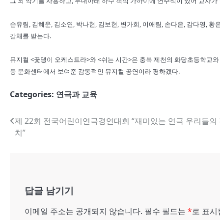
그 외 악기를 사용하고, 무대아래 하수 객석 가까이에 연주석이 있어 교사가
손유림, 김혜운, 김소연, 박나현, 김보현, 변가희, 이애림, 손다은, 감다영, 
갈채를 받는다.
뮤지컬 <꽃댕이 오케스트라>와 <쉬는 시간>은 충북 제천의 화당초등학교와
동 문화센터에서 보여준 감동적인 뮤지컬 공연이라 평하겠다.
Categories:
연극과 교육
글
제 22회 전국어린이연극경연대회 “재미있는 연극 우리들의
치”
내
비
게
답글 남기기
이
션
이메일 주소는 공개되지 않습니다.
필수 필드는
*
로 표