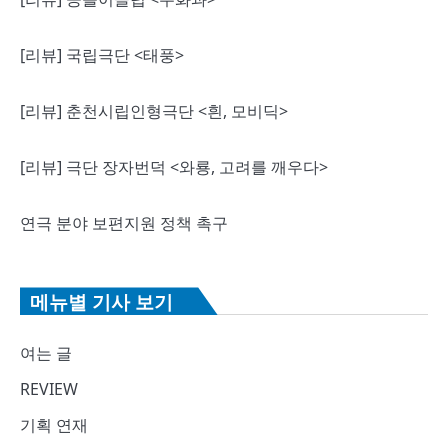
[리뷰] 국립극단 <태풍>
[리뷰] 춘천시립인형극단 <흰, 모비딕>
[리뷰] 극단 장자번덕 <와룡, 고려를 깨우다>
연극 분야 보편지원 정책 촉구
메뉴별 기사 보기
여는 글
REVIEW
기획 연재