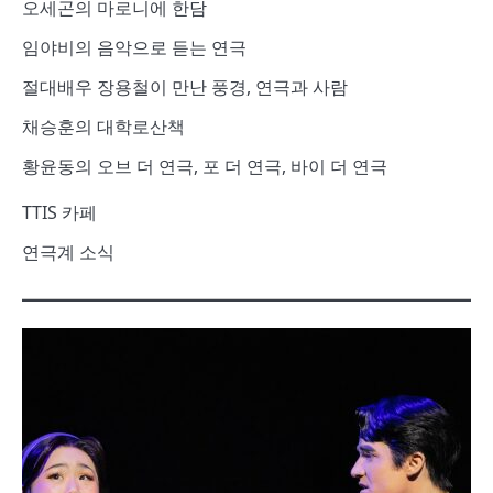
오세곤의 마로니에 한담
임야비의 음악으로 듣는 연극
절대배우 장용철이 만난 풍경, 연극과 사람
채승훈의 대학로산책
황윤동의 오브 더 연극, 포 더 연극, 바이 더 연극
TTIS 카페
연극계 소식