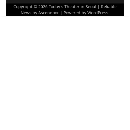
Copyright © 2026
Today's Theater in Seoul
| Reliable
News by
Ascendoor
| Powered by
WordPress
.