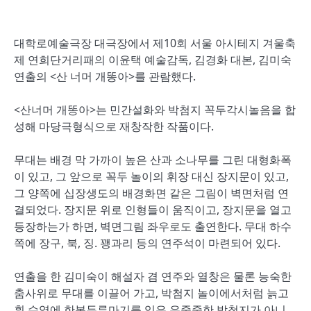
대학로예술극장 대극장에서 제10회 서울 아시테지 겨울축
제 연희단거리패의 이윤택 예술감독, 김경화 대본, 김미숙
연출의 <산 너머 개똥아>를 관람했다.
<산너머 개똥아>는 민간설화와 박첨지 꼭두각시놀음을 합
성해 마당극형식으로 재창작한 작품이다.
무대는 배경 막 가까이 높은 산과 소나무를 그린 대형화폭
이 있고, 그 앞으로 꼭두 놀이의 휘장 대신 장지문이 있고,
그 양쪽에 십장생도의 배경화면 같은 그림이 벽면처럼 연
결되었다. 장지문 위로 인형들이 움직이고, 장지문을 열고
등장하는가 하면, 벽면그림 좌우로도 출연한다. 무대 하수
쪽에 장구, 북, 징. 꽹과리 등의 연주석이 마련되어 있다.
연출을 한 김미숙이 해설자 겸 연주와 열창은 물론 능숙한
춤사위로 무대를 이끌어 가고, 박첨지 놀이에서처럼 늙고
흰 수염에 한복두루마기를 입은 우중중한 박첨지가 아니