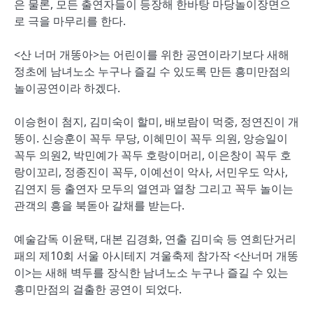
은 물론, 모든 출연자들이 등장해 한바탕 마당놀이장면으
로 극을 마무리를 한다.
<산 너머 개똥아>는 어린이를 위한 공연이라기보다 새해
정초에 남녀노소 누구나 즐길 수 있도록 만든 흥미만점의
놀이공연이라 하겠다.
이승헌이 첨지, 김미숙이 할미, 배보람이 먹중, 정연진이 개
똥이. 신승훈이 꼭두 무당, 이혜민이 꼭두 의원, 앙승일이
꼭두 의원2, 박민예가 꼭두 호랑이머리, 이은창이 꼭두 호
랑이꼬리, 정종진이 꼭두, 이예선이 악사, 서민우도 악사,
김연지 등 출연자 모두의 열연과 열창 그리고 꼭두 놀이는
관객의 흥을 북돋아 갈채를 받는다.
예술감독 이윤택, 대본 김경화, 연출 김미숙 등 연희단거리
패의 제10회 서울 아시테지 겨울축제 참가작 <산너머 개똥
이>는 새해 벽두를 장식한 남녀노소 누구나 즐길 수 있는
흥미만점의 걸출한 공연이 되었다.