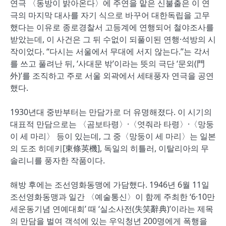
연극 〈동방이 밝아온다〉에 주연을 맡은 신불출은 이 연
극의 마지막 대사를 자기 식으로 바꾸어 대한독립을 고무
했다는 이유로 종로경찰서 고등계에 연행되어 철야조사를
받았는데, 이 사건은 그 뒤 수없이 되풀이된 연행·석방의 시
작이었다. “다시는 서울에서 무대에 서지 않는다.”는 각서
를 쓰고 풀려난 뒤, ‘사대문 밖’이라는 뜻의 극단 ‘문외(門
外)’를 조직하고 주로 서울 외곽에서 세태풍자 연극을 공연
했다.
1930년대 중반부터는 만담가로 더 유명해졌다. 이 시기의
대표적 만담으로는 〈곰보타령〉·〈엿줘라 타령〉·〈망둥
이 세 마리〉 등이 있는데, 그 중〈망둥이 세 마리〉는 일본
의 도조 히데키[東條英機], 독일의 히틀러, 이탈리아의 무
솔리니를 풍자한 작품이다.
해방 후에는 조선영화동맹에 가담했다. 1946년 6월 11일
조선영화동맹과 일간 〈예술통신〉이 함께 주최한 ‘6·10만
세운동기념 연예대회’ 때 ‘실소사전(失笑辭典)’이라는 제목
의 만담을 벌여 객석에 있는 우익청년 200명에게 폭행을