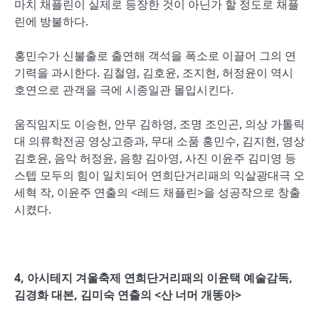
마치 채플린이 실제로 등장한 것이 아닌가 할 정도로 채플
린에 방불하다.
홍민수가 신불출로 출연해 객석을 폭소로 이끌어 그의 연
기력을 과시한다. 김철영, 김호윤, 조지현, 허정윤이 역시
호연으로 관객을 극에 시종일관 몰입시킨다.
움직임지도 이승헌, 안무 김하영, 조명 조인곤, 의상 가톨릭
대 의류학전공 영상고증과, 무대 소품 홍민수, 김지현, 영상
김호윤, 음악 허정윤, 음향 김아영, 사진 이윤주 김미영 등
스텝 모두의 힘이 일치되어 연희단거리패의 익살광대극 오
세혁 작, 이윤주 연출의 <레드 채플린>을 성공작으로 창출
시켰다.
4, 아시테지 겨울축제 연희단거리패의 이윤택 예술감독,
김경화 대본, 김미숙 연출의 <산 너머 개똥아>