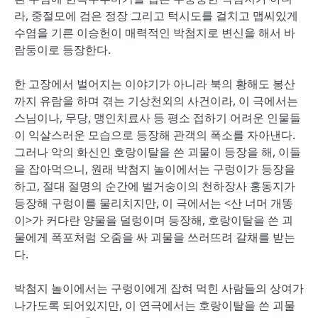
라, 중절모에 검은 정장 그리고 턱시도를 걸치고 맵씨있게
수염을 기른 이승헌이 매력적인 박첨지로 변신을 해서 바
람둥이로 등장한다.
한 고장에서 벌어지는 이야기가 아니라 북의 황해도 봉산
까지 유람을 하며 겪는 기상천외의 사건이라, 이 극에서는
스님이나, 무당, 맹인치료사 등 평소 접하기 어려운 인물들
이 익살스러운 모습으로 등장해 관객의 폭소를 자아낸다.
그러나 악의 화신인 호랑이탈을 쓴 괴물이 등장을 해, 이들
을 잡아먹으니, 원래 박첨지 놀이에서는 구렁이가 등장을
하고, 절대 절명의 순간에 벌거숭이의 천하장사 홍동지가
등장해 구렁이를 물리치지만, 이 극에서는 <산 너머 개똥
이>가 커다란 양물을 덜렁이며 등장해, 호랑이탈을 쓴 괴
물에게 폭포처럼 오줌을 싸 괴물을 쓰러뜨려 갈채를 받는
다.
박첨지 놀이에서는 구렁이에게 잡혀 먹힌 사람들의 상여가
나가도록 되어있지만, 이 연극에서는 호랑이탈을 쓴 괴물