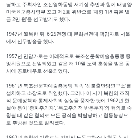
당하고 주최자인 조선영화동맹 서기장 추민과 함께 태평양
미국육군총사령부 포고 제2호 위반으로 ‘체형 1년 혹은 벌
금 2만 원’을 선고받기도 했다.
1947년 월북한 뒤, 6·25전쟁 때 문화선전대 책임자로 서울
에서 선무방송을 했다.
1957년 만담가로는 이례적으로 북조선문학예술총동맹 중
앙위원으로 선임되었고 같은 해 10월 노력 훈장을 받은 동
시에 공로배우로 선출되었다.
1961년 북조선문학예술총동맹 직속 ‘신불출만담연구소’를
설치하고 소장으로 취임했다. 그러나 이 시기 북한의 조직
적 문예정책과 통제사회의 실상을 풍자한 탓에 1962년 한
설야 등이 ‘종파주의자’, ‘복고주의적 반동분자’의 혐의로 숙
청될 때 같은 혐의로 모든 공직을 박탈당하고 협동농장으
로 추방된 것으로 알려졌다.
1962년 숙청설 이후로는 지방의 노동교화소나 협동 농장,