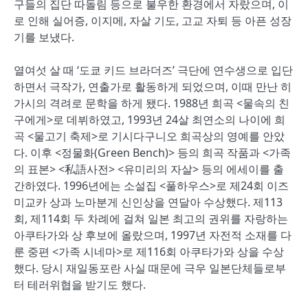
구들의 집단 따돌림 등으로 불우한 환경에서 자랐으며, 이
로 인해 실어증, 이지메, 자살 기도, 고교 자퇴 등 아픈 성장
기를 보냈다.
열여섯 살 때 ‘도쿄 키드 브라더즈’ 극단에 연수생으로 입단
하면서 극작가, 연출가로 활동하게 되었으며, 이때 만난 히
가시의 격려로 문학을 하게 됐다. 1988년 희곡 <물속의 친
구에게>로 데뷔하였고, 1993년 24살 최연소의 나이에 희
곡 <물고기 축제>로 기시다구니오 희곡상의 영예를 안았
다. 이후 <정물화(Green Bench)> 등의 희곡 작품과 <가족
의 표본> <私語사전> <유미리의 자살> 등의 에세이를 출
간하였다. 1996년에는 소설집 <풀하우스>로 제24회 이즈
미교카 상과 노마분게 신인상을 연달아 수상했다. 제113
회, 제114회 두 차례에 걸쳐 일본 최고의 권위를 자랑하는
아쿠타가와 상 후보에 올랐으며, 1997년 자전적 소재를 다
룬 중편 <가족 시네마>로 제116회 아쿠타가와 상을 수상
했다. 당시 재일동포란 사실 때문에 극우 일본단체들로부
터 테러위협을 받기도 했다.