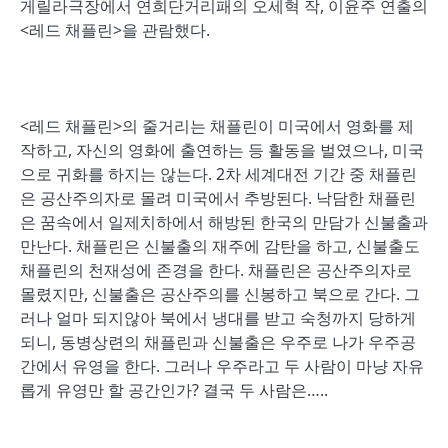
게릴라극장에서 연희단거리패의 오세혁 작, 이윤주 연출의
<레드 채플린>을 관람했다.
<레드 채플린>의 줄거리는 채플린이 미국에서 영화를 제
작하고, 자신의 영화에 출연하는 등 활동을 벌였으나, 미국
으로 귀화를 하지는 않는다. 2차 세계대전 기간 중 채플린
은 공산주의자로 몰려 미국에서 추방된다. 낙담한 채플린
은 꿈속에서 일제치하에서 해방된 한국의 만담가 신불출과
만난다. 채플린은 신불출의 재주에 감탄을 하고, 신불출도
채플린의 천재성에 존경을 한다. 채플린은 공산주의자로
몰렸지만, 신불출은 공산주의를 신봉하고 북으로 간다. 그
러나 얼마 되지않아 북에서 냉대를 받고 숙청까지 당하게
되니, 동병상련의 채플린과 신불출은 우주로 나가 우주공
간에서 유영을 한다. 그러나 우주라고 두 사람이 마냥 자유
롭게 유영만 할 공간인가? 결국 두 사람은…..