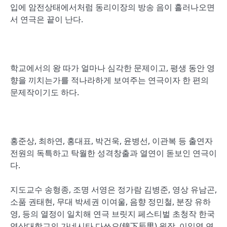
입에 암전상태에서처럼 동리이장의 방송 음이 흘러나오면
서 연극은 끝이 난다.
학교에서의 왕 따가 얼마나 심각한 문제이고, 평생 동안 영
향을 끼치는가를 적나라하게 보여주는 연극이자 한 편의
문제작이기도 하다.
홍준상, 최하연, 홍대표, 박건욱, 윤병선, 이관복 등 출연자
전원의 독특하고 탁월한 성격창출과 열연이 돋보인 연극이
다.
지도교수 송형종, 조명 서영은 정가람 김병준, 영상 유남곤,
소품 권태현, 무대 박세권 이여울, 음향 정민철, 분장 유하
영, 등의 열정이 일치해 연극 브릿지 페스티벌 초청작 한국
영상대학교의 가네시타 다쓰오(鐘下辰男) 원작, 이일영 연