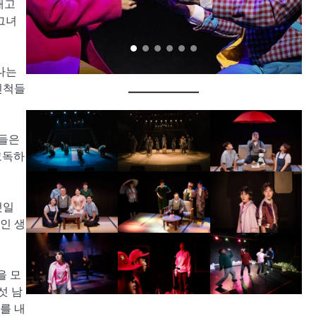
태고
그녀
나는
인척들
객들은
고독하
것일
인 생
을 모
섯 남
를 내