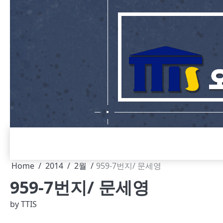
Skip
to
content
Home
2014
2월
959-7번지/ 문세영
959-7번지/ 문세영
by
TTIS