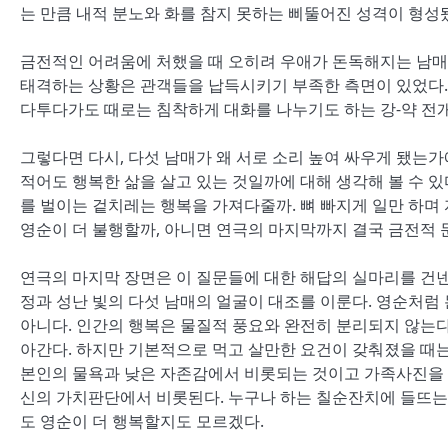
는 만큼 내적 분노와 화를 참지 못하는 삐뚤어진 성격이 형성
금전적인 어려움에 처했을 때 오히려 우애가 돈독해지는 남매
태격하는 상황은 관객들을 납득시키기 부족한 측면이 있었다.
다투다가도 때로는 침착하게 대화를 나누기도 하는 강-약 전개
그렇다면 다시, 다섯 남매가 왜 서로 소리 높여 싸우게 됐는
적어도 행복한 삶을 살고 있는 것일까에 대해 생각해 볼 수 
를 벌이는 겉치레는 행복을 가져다줄까. 뼈 빠지게 일만 하며
영순이 더 불행할까, 아니면 연극의 마지막까지 결국 금전적 
연극의 마지막 장면은 이 질문들에 대한 해답의 실마리를 건
정과 성난 빛의 다섯 남매의 얼굴이 대조를 이룬다. 영순처럼
아니다. 인간의 행복은 물질적 풍요와 완전히 분리되지 않는다
아간다. 하지만 기본적으로 먹고 살만한 요건이 갖춰졌을 때는
본인의 물욕과 낮은 자존감에서 비롯되는 것이고 가족사진을 
신의 가치판단에서 비롯된다. 누구나 하는 칠순잔치에 들뜨는
도 영순이 더 행복할지도 모르겠다.