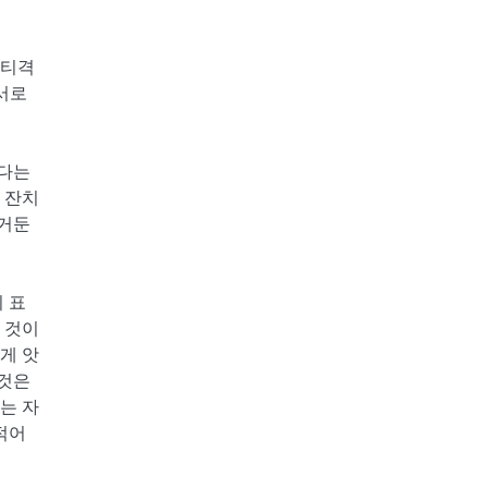
 티격
서로
보다는
 잔치
 거둔
 표
 것이
게 앗
 것은
는 자
적어