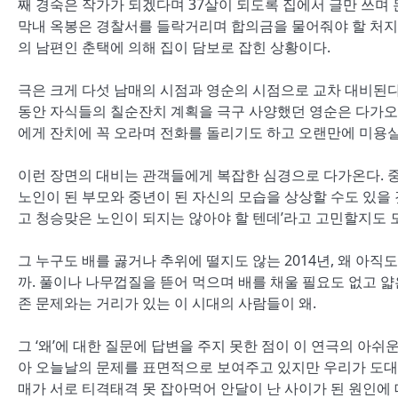
째 경숙은 작가가 되겠다며 37살이 되도록 집에서 글만 쓰며 
막내 옥봉은 경찰서를 들락거리며 합의금을 물어줘야 할 처지
의 남편인 춘택에 의해 집이 담보로 잡힌 상황이다.
극은 크게 다섯 남매의 시점과 영순의 시점으로 교차 대비된
동안 자식들의 칠순잔치 계획을 극구 사양했던 영순은 다가오
에게 잔치에 꼭 오라며 전화를 돌리기도 하고 오랜만에 미용실
이런 장면의 대비는 관객들에게 복잡한 심경으로 다가온다. 중
노인이 된 부모와 중년이 된 자신의 모습을 상상할 수도 있을
고 청승맞은 노인이 되지는 않아야 할 텐데’라고 고민할지도 
그 누구도 배를 곯거나 추위에 떨지도 않는 2014년, 왜 아
까. 풀이나 나무껍질을 뜯어 먹으며 배를 채울 필요도 없고 
존 문제와는 거리가 있는 이 시대의 사람들이 왜.
그 ‘왜’에 대한 질문에 답변을 주지 못한 점이 이 연극의 아
아 오늘날의 문제를 표면적으로 보여주고 있지만 우리가 도대체
매가 서로 티격태격 못 잡아먹어 안달이 난 사이가 된 원인에