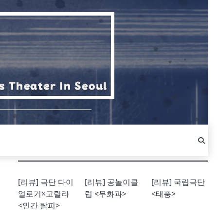
[리뷰] 극단 다이
[리뷰] 공놀이클
[리뷰] 국립극단
얼로거×고릴라
럽 <무화과>
<태풍>
<인간 탈피>