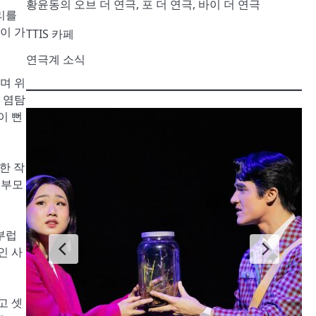
황윤동의 오브 더 연극, 포 더 연극, 바이 더 연극
리를
이 가
TTIS 카페
연극계 소식
며 위
 염탐
이 뻔
한 작
 부모
부럽
인 사
고 셋