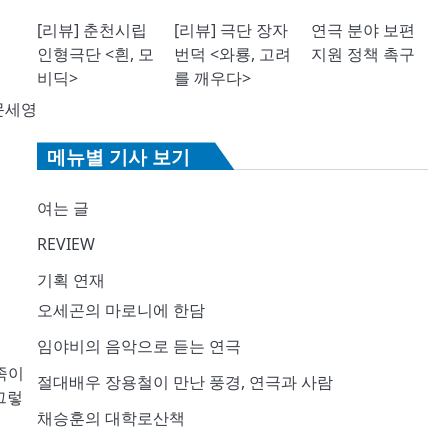
[리뷰] 춘천시립
[리뷰] 극단 장자
연극 분야 보편
인형극단 <흰, 모
번덕 <와룡, 고려
지원 정책 촉구
비딕>
를 깨우다>
세영
메뉴별 기사 보기
여는 글
REVIEW
기획 연재
오세곤의 마로니에 한담
임야비의 음악으로 듣는 연극
족이
절대배우 장용철이 만난 풍경, 연극과 사람
그렇
채승훈의 대학로산책