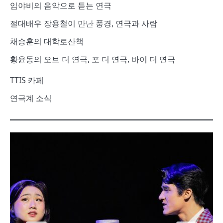
임야비의 음악으로 듣는 연극
절대배우 장용철이 만난 풍경, 연극과 사람
채승훈의 대학로산책
황윤동의 오브 더 연극, 포 더 연극, 바이 더 연극
TTIS 카페
연극계 소식