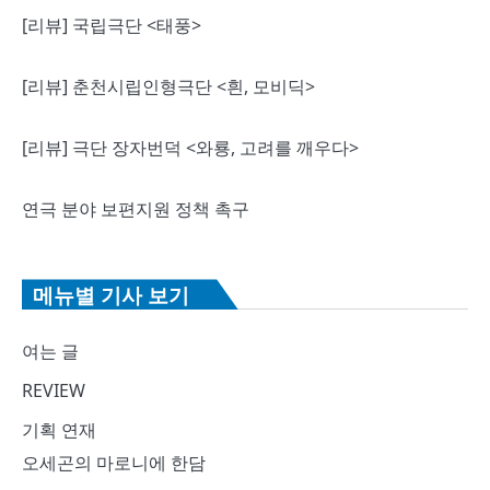
[리뷰] 국립극단 <태풍>
[리뷰] 춘천시립인형극단 <흰, 모비딕>
[리뷰] 극단 장자번덕 <와룡, 고려를 깨우다>
연극 분야 보편지원 정책 촉구
메뉴별 기사 보기
여는 글
REVIEW
기획 연재
오세곤의 마로니에 한담