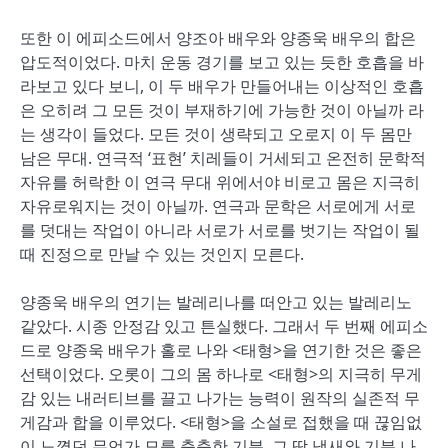
또한 이 에피소드에서 양조아 배우와 양종욱 배우의 합은
압도적이었다. 마치 운동 경기를 보고 있는 듯한 호흡을 바
라보고 있다 보니, 이 두 배우가 만들어내는 이상적인 호흡
은 오히려 그 모든 것이 부재하기에 가능한 것이 아닐까 라
는 생각이 들었다. 모든 것이 생략되고 오로지 이 두 몸만
남은 무대. 연극적 ‘표현’ 치레들이 거세되고 온전히 문학적
자유를 허락한 이 연극 무대 위에서야 비로고 몸은 지극히
자유로워지는 것이 아닐까. 연극과 문학은 서로에게 서로
를 덧대는 작업이 아니라 서로가 서로를 벗기는 작업이 될
때 진정으로 만날 수 있는 것인지 모른다.
양종욱 배우의 연기는 발레리나를 떠안고 있는 발레리노
같았다. 시종 안정감 있고 튼실했다. 그래서 두 번째 에피소
드로 양종욱 배우가 홀로 나와 <태형>을 연기한 것은 좋은
선택이었다. 오롯이 그의 몸 하나로 <태형>의 지극히 무게
감 있는 내러티브를 끌고 나가는 능력이 원작의 실존적 무
게감과 합을 이루었다. <태형>을 소설로 접했을 때 끊임없
이 느꼈던 무언가 모를 축축한 기분, 그 땀 냄새와 기분 나