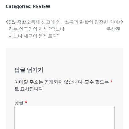
Categories:
REVIEW
글
5월 종합소득세 신고에 임
소통과 화합의 진정한 의미/
하는 연극인의 자세 “죽느냐
우상전
내
사느냐 세금이 문제로다”
비
게
이
답글 남기기
션
이메일 주소는 공개되지 않습니다.
필수 필드는
*
로 표시됩니다
댓글
*