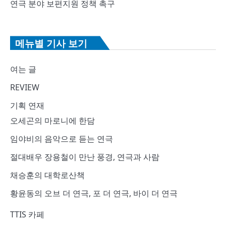
연극 분야 보편지원 정책 촉구
메뉴별 기사 보기
여는 글
REVIEW
기획 연재
오세곤의 마로니에 한담
임야비의 음악으로 듣는 연극
절대배우 장용철이 만난 풍경, 연극과 사람
채승훈의 대학로산책
황윤동의 오브 더 연극, 포 더 연극, 바이 더 연극
TTIS 카페