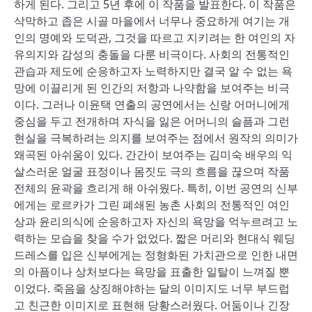
하게 된다. 그리고 5년 후에 이 작품을 발표한다. 이 작품은
삭막하고 좁은 시골 마을에서 너무나 중요하게 여기는 개
인의 명예와 도덕관, 그것을 따르고 지키려는 한 여인의 자
유의지와 감성의 충돌을 다룬 비극이다. 사회의 전통적인
관습과 제도에 순응하고자 노력하지만 결국 알 수 없는 욕
망에 이끌리게 된 인간의 저항과 나약함을 보여주는 비극
이다. 그러나 이윤택 연출의 공연에서는 신랑 어머니에게
중심을 두고 전개하며 자식을 잃은 어머니의 슬픔과 그런
현실을 극복하려는 의지를 보여주는 점에서 원작의 의미가
왜곡된 아쉬움이 있다. 간간이 보여주는 김미숙 배우의 익
살스러운 얼굴 표정이나 몸짓도 극의 흐름을 끊으며 작품
전체의 윤곽을 흐리게 해 아쉬웠다. 특히, 이번 공연의 신부
에게는 로르카가 그린 폐쇄된 농촌 사회의 전통적인 여인
상과 윤리의식에 순응하고자 자신의 욕망을 억누르려고 노
력하는 모습을 찾을 수가 없었다. 짧은 머리와 현대식 웨딩
드레스를 입은 신부에게는 정형화된 가치관으로 인한 내면
의 아픔이나 상처보다는 욕망을 표출한 일탈이 느껴질 뿐
이었다. 죽음을 상징해야하는 달의 이미지도 너무 부드럽
고 친근한 이미지로 표현해 당황스러웠다. 어둠이나 긴장