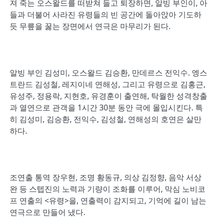
져 죽는 오스왈드를 떠받쳐 들고 퇴장하면, 알빙 부인이, 아
들과 더불어 사라진 유령들의 빈 공간에 돌아앉아 기도하
듯 무릎을 꿇는 장면에서 연극은 마무리가 된다.
알빙 부인 김성미, 오스왈드 김승환, 만데르스 전익수. 엥스
트란드 김성철, 레지이네 연해성, 그리고 유령으로 김홍근,
유성주, 정용락, 지현호, 유경훈이 출연해, 탁월한 성격창출
과 열연으로 관객을 1시간 30분 동안 극에 몰입시킨다. 특
히 김성미, 김승환, 전익수, 김성철, 연해성의 호연은 살만
하다.
조연출 통역 장우현, 조명 황동규, 의상 김정향, 음악 서상
완 등 스텝진의 노력과 기량이 조화를 이루어, 막심 노비코
프 연출의 <유령>을, 연출력이 감지되고, 기억에 길이 남는
연극으로 만들어 냈다.