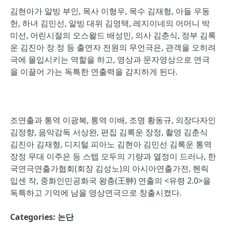
김현아가 알빙 부인, 목사 이형우, 목수 김재형, 아들 우동
헌, 하녀 김민선, 알빙 대위 김영택, 레지이네의 어머니 박
미선, 어린시절의 오스왈드 배성민, 의사 김춘식, 정부 김록
운 김진아 장 정 등 출연자 전원의 무언극은, 관객을 오히려
극에 몰입시키는 역할을 하고, 영상과 문자영상으로 연극
을 이끌어 가는 독특한 연출력을 감지하게 된다.
조연출과 통역 이광복, 통역 이배, 조명 황동규, 의장다자인
김정향, 음악감독 서상완, 편집 김록운 장정, 촬영 김춘식
김진아 김재형, 디지털 피아노 김현아 김민선 김록운 통역
장정 무대 이주은 등 스텝 모두의 기량과 열정이 드러나, 한
국연극연출가협회(회장 김성노)의 아시아연출가전, 헨릭
입센 작, 중화인민공화국 왕충(王翀) 연출의 <유령 2.0>을
독특하고 기억에 남을 영상연극으로 창출시켰다.
Categories:
논단