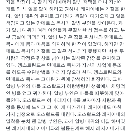
지을 작정이니, 딸 레지이네더러 알빙 저택을 떠나 자신에
게로 와 새 일을 맡아 하라고 권하나, 레지이네는 거절을 한
다. 알빙 대위의 유지로 고아원 개원일이 다가오자 그 일을
책임지고 있는 만데르스 목사가 알빙 부인을 찾아온다. 과
거 알빙 대위가 여러 여인들과 무질서한 성 접촉을 하고, 부
부 금실이 파괴되자, 알빙 부인은 집을 뛰쳐나와 만데르스
목사에게 몸과 마음을 의지하려 한 적이 있었다. 하지만 만
데르스 목사의 거절로 그 일은 성사되지 못했지만, 향후 두
사람의 감정은 평상을 넘어서는 밀착된 감정을 유지하고
있다. 엥스트란드는 만데르스 목사가 자신의 사업에 동조
를 하도록 수단방법을 가리지 않으려 한다. 엥스트란드와
만데르스 목사는 고아원 개원에 참석하러 퇴장한다. 그 때
알빙 부인의 아들 오스왈드가 허랑방탕한 생활에서 치명적
인 병을 얻고 귀가한다. 알빙 부인은 아들을 따뜻하게 맞아
들인다. 오스왈드는 하녀 레지이네를 보자마자 사랑과 욕
정을 동시에 느끼고 그녀에게 다가간다. 레지이네도 마찬
가지 심정으로 오스왈드를 대한다. 오스왈드와 레지이네의
밀착을 눈치 챈 알빙 부인은, 과거 알빙 대위와 이집 하녀였
던 레이지네의 어머니와의 불륜관계로 해서 레지이네가 태