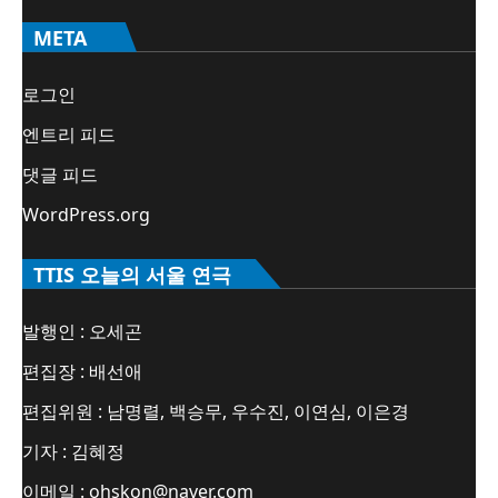
META
로그인
엔트리 피드
댓글 피드
WordPress.org
TTIS 오늘의 서울 연극
발행인 : 오세곤
편집장 : 배선애
편집위원 : 남명렬, 백승무, 우수진, 이연심, 이은경
기자 : 김혜정
이메일 : ohskon@naver.com