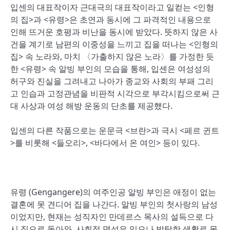
입센의 대표작이자 근대극의 대표작이라고 일컫는 <인형
의 집>과 <유령>은 초연과 동시에 그 파격적인 내용으로
인해 뜨거운 호평과 비난을 동시에 받았다. 뜻하지 않은 사
건을 계기로 남편의 이중성을 느끼고 집을 떠나는 <인형의
집> 속 노라와, 마치 〈가출하지 않은 노라〉를 가정한 듯
한 <유령> 속 알빙 부인의 모습을 통해, 입센은 여성성의
허구와 진실을 그려내고 나아가 종교와 사회의 부패 그리
고 인습과 고정관념을 비판적 시각으로 부각시킴으로써 근
대 사상과 여성 해방 운동의 단초를 제공했다.
입센의 다른 작품으로는 운문극 <브란>과 극시 <페르 귄트
>를 비롯해 <들오리>, <바다에서 온 여인> 등이 있다.
유령 (Gengangere)의 여주인공 알빙 부인은 애정이 없는
결혼에 못 견디어 집을 나간다. 알빙 부인의 첫사랑의 남성
이었지만, 현재는 성직자인 만데르스 목사의 설득으로 다
시 집으로 돌아와, 사회적 명성은 있으나 방탕한 생활로 몸