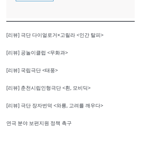
[리뷰] 극단 다이얼로거×고릴라 <인간 탈피>
[리뷰] 공놀이클럽 <무화과>
[리뷰] 국립극단 <태풍>
[리뷰] 춘천시립인형극단 <흰, 모비딕>
[리뷰] 극단 장자번덕 <와룡, 고려를 깨우다>
연극 분야 보편지원 정책 촉구