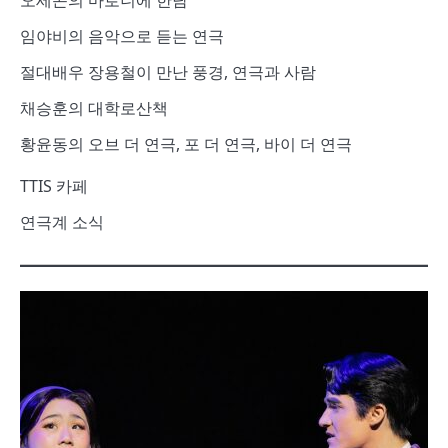
오세곤의 마로니에 한담
임야비의 음악으로 듣는 연극
절대배우 장용철이 만난 풍경, 연극과 사람
채승훈의 대학로산책
황윤동의 오브 더 연극, 포 더 연극, 바이 더 연극
TTIS 카페
연극계 소식