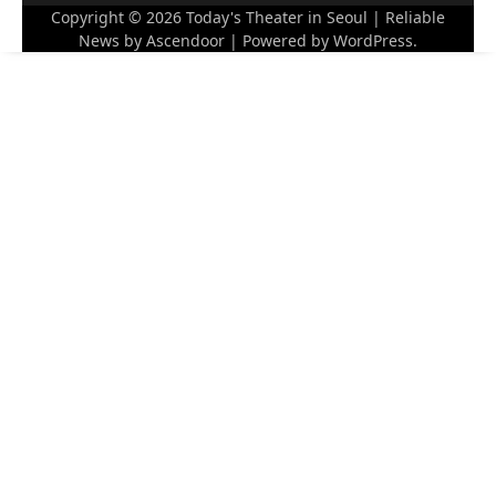
Copyright © 2026
Today's Theater in Seoul
| Reliable
News by
Ascendoor
| Powered by
WordPress
.