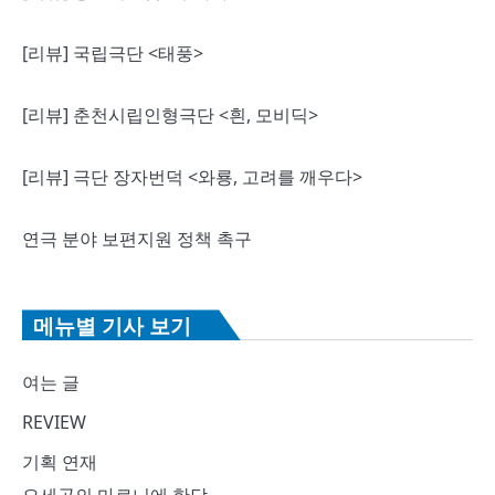
[리뷰] 국립극단 <태풍>
[리뷰] 춘천시립인형극단 <흰, 모비딕>
[리뷰] 극단 장자번덕 <와룡, 고려를 깨우다>
연극 분야 보편지원 정책 촉구
메뉴별 기사 보기
여는 글
REVIEW
기획 연재