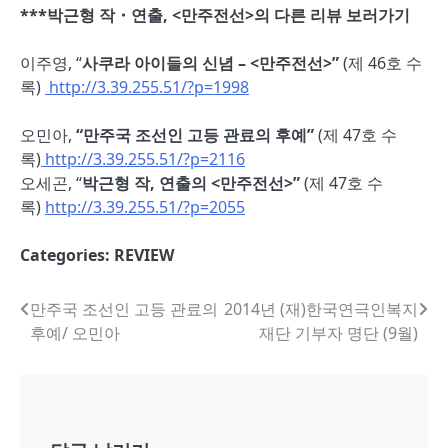
***박근형 작・연출, <만주전선>의 다른 리뷰 보러가기
이주영, “
사쿠라 아이들의 신념 – <만주전선>”
(제 46호 수
록)
http://3.39.255.51/?p=1998
오민아,
“만주국 조선인 고등 관료의 후예”
(제 47호 수
록)
http://3.39.255.51/?p=2116
오세곤, “
박근형 작, 연출의 <만주전선>”
(제 47호 수
록)
http://3.39.255.51/?p=2055
Categories:
REVIEW
글
만주국 조선인 고등 관료의
2014년 (재)한국연극인복지
후예/ 오민아
재단 기부자 명단 (9월)
내
비
게