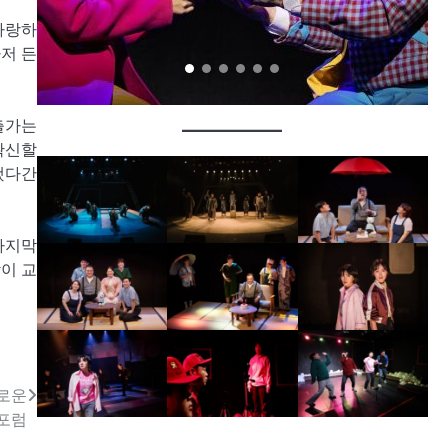
자랑하
저 든
출가는
확신할
했다간
마지막
이 교
새로운
로포럼