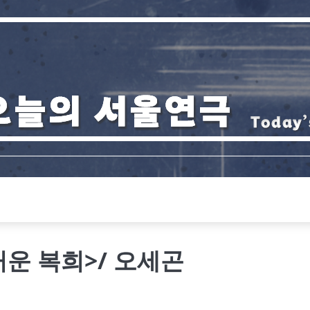
거운 복희>/ 오세곤