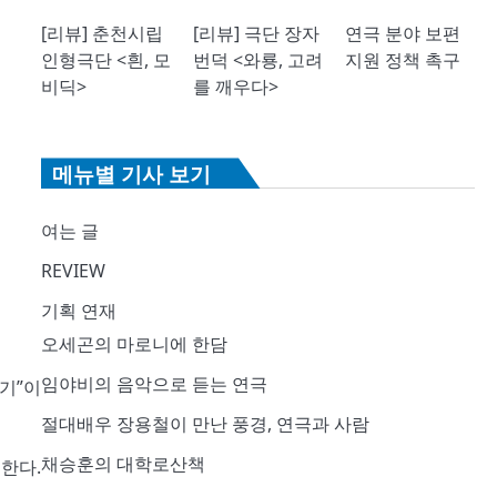
[리뷰] 춘천시립
[리뷰] 극단 장자
연극 분야 보편
인형극단 <흰, 모
번덕 <와룡, 고려
지원 정책 촉구
비딕>
를 깨우다>
메뉴별 기사 보기
여는 글
REVIEW
기획 연재
오세곤의 마로니에 한담
임야비의 음악으로 듣는 연극
기”이
절대배우 장용철이 만난 풍경, 연극과 사람
채승훈의 대학로산책
한다.