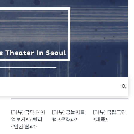
[리뷰] 극단 다이
[리뷰] 공놀이클
[리뷰] 국립극단
얼로거×고릴라
럽 <무화과>
<태풍>
<인간 탈피>