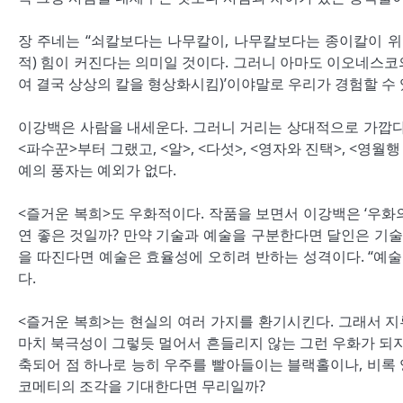
장 주네는 “쇠칼보다는 나무칼이, 나무칼보다는 종이칼이 위험
적) 힘이 커진다는 의미일 것이다. 그러니 아마도 이오네스코
여 결국 상상의 칼을 형상화시킴)’이야말로 우리가 경험할 수 
이강백은 사람을 내세운다. 그러니 거리는 상대적으로 가깝다
<파수꾼>부터 그랬고, <알>, <다섯>, <영자와 진택>, <영
예의 풍자는 예외가 없다.
<즐거운 복희>도 우화적이다. 작품을 보면서 이강백은 ‘우화의
연 좋은 것일까? 만약 기술과 예술을 구분한다면 달인은 기술
을 따진다면 예술은 효율성에 오히려 반하는 성격이다. “예술
다.
<즐거운 복희>는 현실의 여러 가지를 환기시킨다. 그래서 지
마치 북극성이 그렇듯 멀어서 흔들리지 않는 그런 우화가 되지 
축되어 점 하나로 능히 우주를 빨아들이는 블랙홀이나, 비록
코메티의 조각을 기대한다면 무리일까?