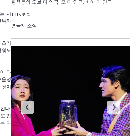
황윤동의 오브 더 연극, 포 더 연극, 바이 더 연극
는 시
TTIS 카페
반복하
연극계 소식
 초기
어려워도
이 과
효율성
 것이
깝다.
또 압
는 자