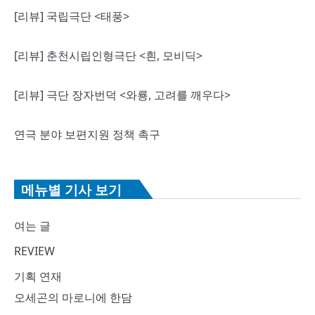
[리뷰] 국립극단 <태풍>
[리뷰] 춘천시립인형극단 <흰, 모비딕>
[리뷰] 극단 장자번덕 <와룡, 고려를 깨우다>
연극 분야 보편지원 정책 촉구
메뉴별 기사 보기
여는 글
REVIEW
기획 연재
오세곤의 마로니에 한담