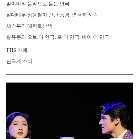
임야비의 음악으로 듣는 연극
절대배우 장용철이 만난 풍경, 연극과 사람
채승훈의 대학로산책
황윤동의 오브 더 연극, 포 더 연극, 바이 더 연극
TTIS 카페
연극계 소식