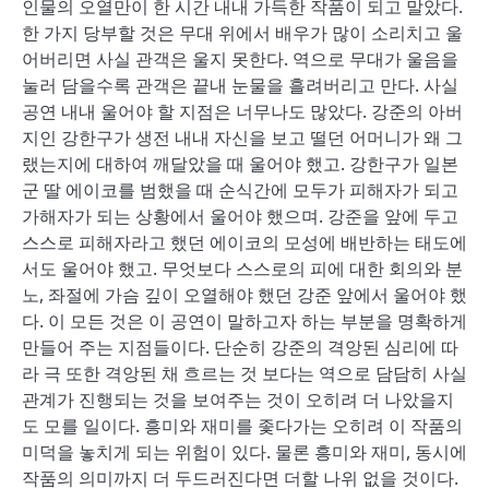
인물의 오열만이 한 시간 내내 가득한 작품이 되고 말았다.
한 가지 당부할 것은 무대 위에서 배우가 많이 소리치고 울
어버리면 사실 관객은 울지 못한다. 역으로 무대가 울음을
눌러 담을수록 관객은 끝내 눈물을 흘려버리고 만다. 사실
공연 내내 울어야 할 지점은 너무나도 많았다. 강준의 아버
지인 강한구가 생전 내내 자신을 보고 떨던 어머니가 왜 그
랬는지에 대하여 깨달았을 때 울어야 했고. 강한구가 일본
군 딸 에이코를 범했을 때 순식간에 모두가 피해자가 되고
가해자가 되는 상황에서 울어야 했으며. 강준을 앞에 두고
스스로 피해자라고 했던 에이코의 모성에 배반하는 태도에
서도 울어야 했고. 무엇보다 스스로의 피에 대한 회의와 분
노, 좌절에 가슴 깊이 오열해야 했던 강준 앞에서 울어야 했
다. 이 모든 것은 이 공연이 말하고자 하는 부분을 명확하게
만들어 주는 지점들이다. 단순히 강준의 격앙된 심리에 따
라 극 또한 격앙된 채 흐르는 것 보다는 역으로 담담히 사실
관계가 진행되는 것을 보여주는 것이 오히려 더 나았을지
도 모를 일이다. 흥미와 재미를 좇다가는 오히려 이 작품의
미덕을 놓치게 되는 위험이 있다. 물론 흥미와 재미, 동시에
작품의 의미까지 더 두드러진다면 더할 나위 없을 것이다.