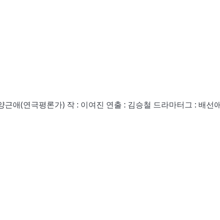
양근애(연극평론가) 작 : 이여진 연출 : 김승철 드라마터그 : 배선