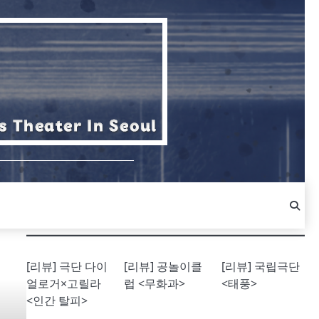
[리뷰] 극단 다이
[리뷰] 공놀이클
[리뷰] 국립극단
얼로거×고릴라
럽 <무화과>
<태풍>
<인간 탈피>