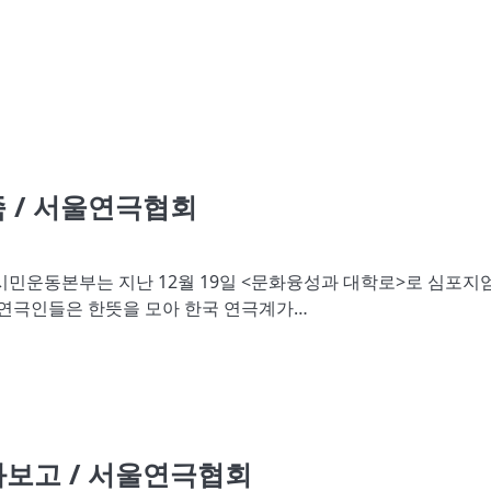
벌
 / 서울연극협회
운동본부는 지난 12월 19일 <문화융성과 대학로>로 심포지
 연극인들은 한뜻을 모아 한국 연극계가…
보고 / 서울연극협회