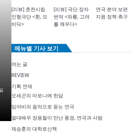
[리뷰] 춘천시립
[리뷰] 극단 장자
연극 분야 보편
인형극단 <흰, 모
번덕 <와룡, 고려
지원 정책 촉구
비딕>
를 깨우다>
메뉴별 기사 보기
여는 글
REVIEW
기획 연재
일
오세곤의 마로니에 한담
임야비의 음악으로 듣는 연극
절대배우 장용철이 만난 풍경, 연극과 사람
채승훈의 대학로산책