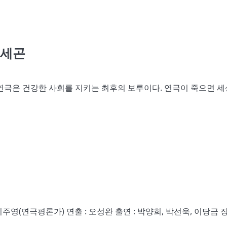
오세곤
짐 연극은 건강한 사회를 지키는 최후의 보루이다. 연극이 죽으면 세
이주영(연극평론가) 연출 : 오성완 출연 : 박양희, 박선욱, 이당금 