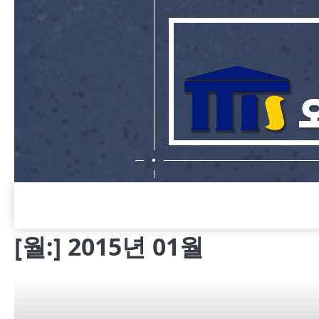
Skip
to
content
[월:]
2015년 01월