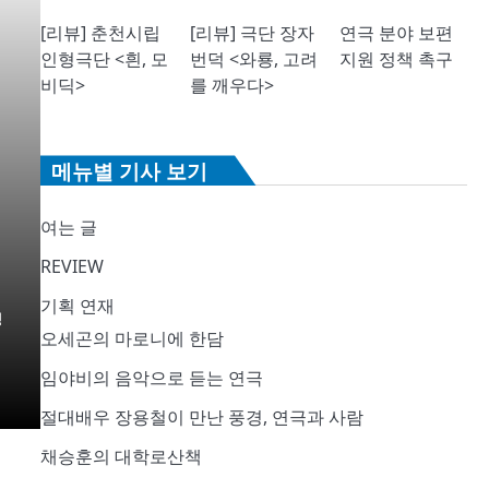
[리뷰] 춘천시립
[리뷰] 극단 장자
연극 분야 보편
인형극단 <흰, 모
번덕 <와룡, 고려
지원 정책 촉구
비딕>
를 깨우다>
메뉴별 기사 보기
여는 글
REVIEW
기획 연재
정
오세곤의 마로니에 한담
임야비의 음악으로 듣는 연극
절대배우 장용철이 만난 풍경, 연극과 사람
채승훈의 대학로산책