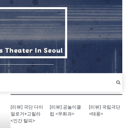
[리뷰] 극단 다이
[리뷰] 공놀이클
[리뷰] 국립극단
얼로거×고릴라
럽 <무화과>
<태풍>
<인간 탈피>