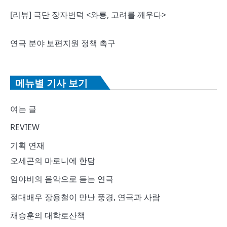
[리뷰] 극단 장자번덕 <와룡, 고려를 깨우다>
연극 분야 보편지원 정책 촉구
메뉴별 기사 보기
여는 글
REVIEW
기획 연재
오세곤의 마로니에 한담
임야비의 음악으로 듣는 연극
절대배우 장용철이 만난 풍경, 연극과 사람
채승훈의 대학로산책