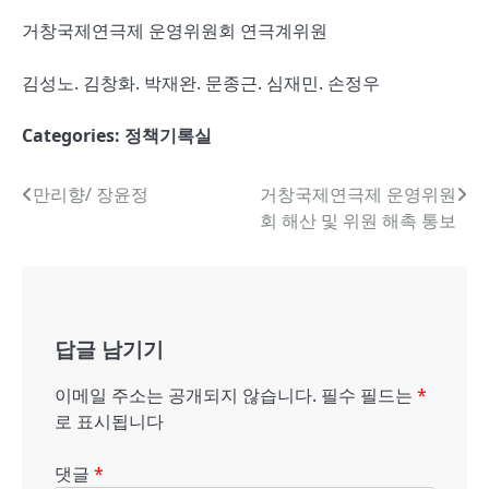
거창국제연극제 운영위원회 연극계위원
김성노. 김창화. 박재완. 문종근. 심재민. 손정우
Categories:
정책기록실
글
만리향/ 장윤정
거창국제연극제 운영위원
회 해산 및 위원 해촉 통보
내
비
게
답글 남기기
이
션
이메일 주소는 공개되지 않습니다.
필수 필드는
*
로 표시됩니다
댓글
*