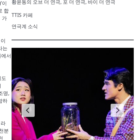
황윤동의 오브 더 연극, 포 더 연극, 바이 더 연극
’이
로 합
TTIS 카페
 가
연극계 소식
 이
라는
률에서
기도
지
조명,
함하
시라
 천분
천