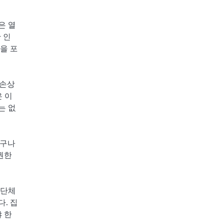
은 열
 인
을 포
 손상
 이
는 없
누구나
권한
 단체
. 집
 한