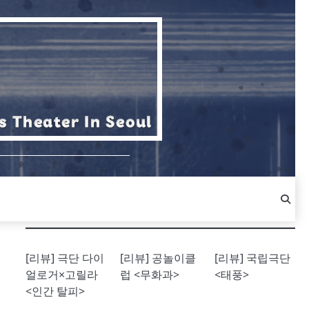
[리뷰] 극단 다이
[리뷰] 공놀이클
[리뷰] 국립극단
얼로거×고릴라
럽 <무화과>
<태풍>
<인간 탈피>