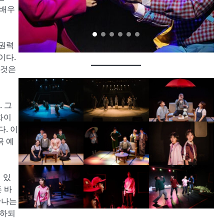
 배우
 권력
이다.
 것은
 그
차이
. 이
극 예
 있
 바
만나는
 하되