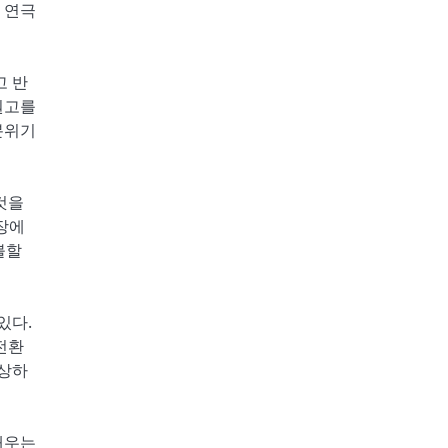
 연극
고 반
원고를
분위기
것을
장에
불할
있다.
전환
이상하
배우는