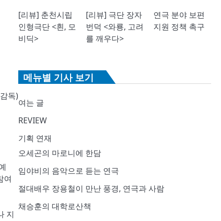
[리뷰] 춘천시립
[리뷰] 극단 장자
연극 분야 보편
인형극단 <흰, 모
번덕 <와룡, 고려
지원 정책 촉구
비딕>
를 깨우다>
메뉴별 기사 보기
감독)
여는 글
REVIEW
기획 연재
오세곤의 마로니에 한담
합예
임야비의 음악으로 듣는 연극
참여
절대배우 장용철이 만난 풍경, 연극과 사람
채승훈의 대학로산책
나 지