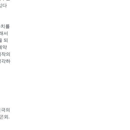
있다
가치를
그래서
을 되
계약
제작의
생각하
연극의
곤외.