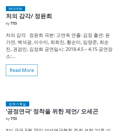
REVIEW
처의 감각/ 정윤희
by
TTIS
처의 감각 정윤희 극본: 고연옥 연출: 김정 출연: 윤
가연, 백석광, 이수미, 최희진, 황순미, 임영준, 최순
진, 권검민, 김정화 공연일시: 2018.4.5 – 4.15 공연장
소:…
Read More
정책기록실
‘공정연극’ 정착을 위한 제언/ 오세곤
by
TTIS
*이 글은 5월 25일 여성연극협회 주최 포럼 ‘미투 이