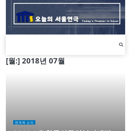
Skip
to
content
[월:]
2018년 07월
연극계 소식