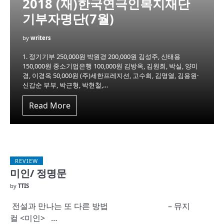
2018 (재)한국연극인복지재단
기부자명단(7월)
by
writers
1. 정기기부 250,000원 박원경 200,000원 김성주, 신태용
150,000원 중소기업은행 100,000원 김방옥, 김원희, 박실, 양미
경, 이경옥 50,000원 (주)세한프레지션, 고수희, 김명열, 김용원·
신갑순 부부, 박근형, 박현철,…
Read More
REVIEW
미인/ 정명문
by
TTIS
전설과 만나는 또 다른 방법 – 뮤지
컬 <미인> …