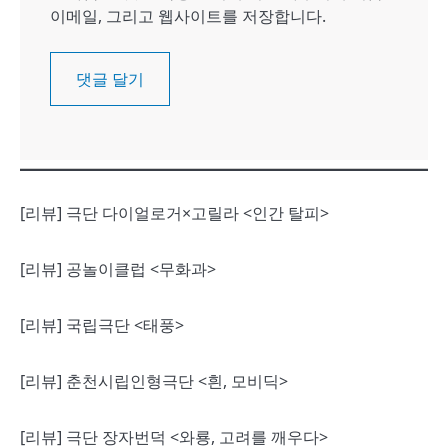
이메일, 그리고 웹사이트를 저장합니다.
[리뷰] 극단 다이얼로거×고릴라 <인간 탈피>
[리뷰] 공놀이클럽 <무화과>
[리뷰] 국립극단 <태풍>
[리뷰] 춘천시립인형극단 <흰, 모비딕>
[리뷰] 극단 장자번덕 <와룡, 고려를 깨우다>