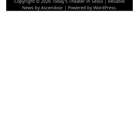
Copyright © 2026
Today's Theater in Seoul
| Reliable
News by
Ascendoor
| Powered by
WordPress
.