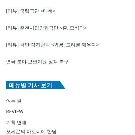
[리뷰] 국립극단 <태풍>
[리뷰] 춘천시립인형극단 <흰, 모비딕>
[리뷰] 극단 장자번덕 <와룡, 고려를 깨우다>
연극 분야 보편지원 정책 촉구
메뉴별 기사 보기
여는 글
REVIEW
기획 연재
오세곤의 마로니에 한담