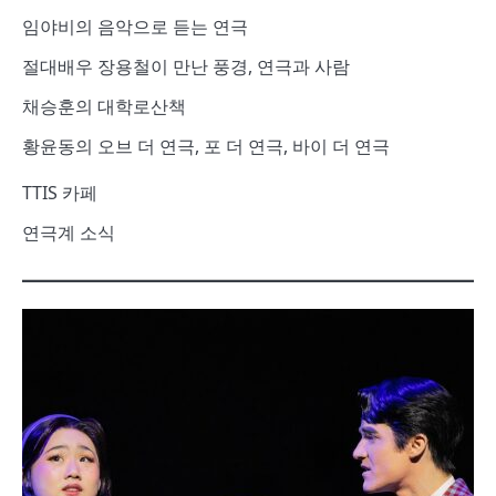
임야비의 음악으로 듣는 연극
절대배우 장용철이 만난 풍경, 연극과 사람
채승훈의 대학로산책
황윤동의 오브 더 연극, 포 더 연극, 바이 더 연극
TTIS 카페
연극계 소식