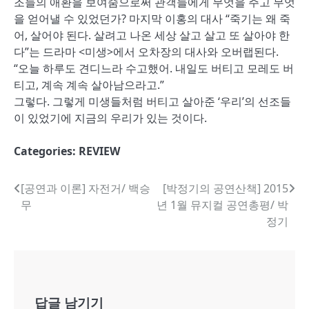
조들의 애환을 보여줌으로써 관객들에게 무엇을 주고 무엇
을 얻어낼 수 있었던가? 마지막 이홍의 대사 “죽기는 왜 죽
어, 살어야 된다. 살려고 나온 세상 살고 살고 또 살아야 한
다”는 드라마 <미생>에서 오차장의 대사와 오버랩된다.
“오늘 하루도 견디느라 수고했어. 내일도 버티고 모레도 버
티고, 계속 계속 살아남으라고.”
그렇다. 그렇게 미생들처럼 버티고 살아준 ‘우리’의 선조들
이 있었기에 지금의 우리가 있는 것이다.
Categories:
REVIEW
글
[공연과 이론] 자전거/ 백승
[박정기의 공연산책] 2015
무
년 1월 뮤지컬 공연총평/ 박
내
정기
비
게
이
답글 남기기