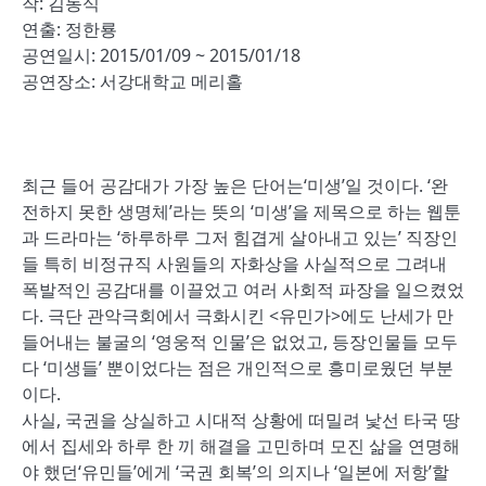
작: 김동식
연출: 정한룡
공연일시: 2015/01/09 ~ 2015/01/18
공연장소: 서강대학교 메리홀
최근 들어 공감대가 가장 높은 단어는‘미생’일 것이다. ‘완
전하지 못한 생명체’라는 뜻의 ‘미생’을 제목으로 하는 웹툰
과 드라마는 ‘하루하루 그저 힘겹게 살아내고 있는’ 직장인
들 특히 비정규직 사원들의 자화상을 사실적으로 그려내
폭발적인 공감대를 이끌었고 여러 사회적 파장을 일으켰었
다. 극단 관악극회에서 극화시킨 <유민가>에도 난세가 만
들어내는 불굴의 ‘영웅적 인물’은 없었고, 등장인물들 모두
다 ‘미생들’ 뿐이었다는 점은 개인적으로 흥미로웠던 부분
이다.
사실, 국권을 상실하고 시대적 상황에 떠밀려 낯선 타국 땅
에서 집세와 하루 한 끼 해결을 고민하며 모진 삶을 연명해
야 했던‘유민들’에게 ‘국권 회복’의 의지나 ‘일본에 저항’할