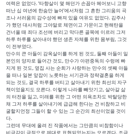
여력은 없었다. ‘타향살이 몇 해던가 손꼽아 헤어보니 고향
떠난 십 여년에 한숨만 늘어’에서처럼 그 흔한 그리움의 곡
조나 서러움의 감수성에 빠져 있을 여유도 없었다. 김주사
가 했던 대사처럼 그야말로 체면이고 가문이고 현해탄을
건너올 때 죄다 조선에 버리고 막다른 골목에 이르러 그저
하루 하루를 살아내야 했던 생존 자체를 위한 몸부림, 그것
이 전부였다.
만수의 큰 아들이 감옥살이를 하게 된 것도, 둘째 아들이 일
본인의 양자로 들어간 것도, 만수가 아편중독의 수렁에 빠
지게 된 것도, 옆집 사는 순희가 사랑하는 만수의 셋째 아들
을 떠나 일본 앞잡이 노릇하는 서기관과 정략결혼을 하게
되는 것도, 결국 하루를 버티고 살아내기 위한 최선의 자구
책이었을지도 모른다. 이렇게 나라를 빼앗기고, 살아갈 삶
의 터전을 잃고, 미래를 위한 그 어떤 의욕조차도 박탈당한
채 그저 하루를 살아내기에 급급해 한다는 건 비참하고 비
굴할지언정 그들이 할 수 있는 그 순간의 최선이었을 것이
다.
그런데 무대에 올려 진 작품에서는 그만큼의 비참함이나
비극감이 극적으로 제대로 표현되었는지는 모르겠다. 조금