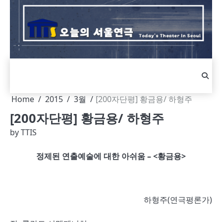
Skip
to
content
Home
2015
3월
[200자단평] 황금용/ 하형주
[200자단평] 황금용/ 하형주
by
TTIS
정제된 연출예술에 대한 아쉬움 – <황금용>
하형주(연극평론가)