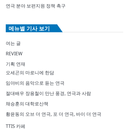
연극 분야 보편지원 정책 촉구
메뉴별 기사 보기
여는 글
REVIEW
기획 연재
오세곤의 마로니에 한담
임야비의 음악으로 듣는 연극
절대배우 장용철이 만난 풍경, 연극과 사람
채승훈의 대학로산책
황윤동의 오브 더 연극, 포 더 연극, 바이 더 연극
TTIS 카페