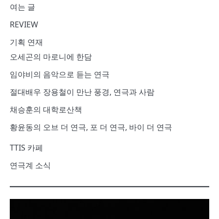
여는 글
REVIEW
기획 연재
오세곤의 마로니에 한담
임야비의 음악으로 듣는 연극
절대배우 장용철이 만난 풍경, 연극과 사람
채승훈의 대학로산책
황윤동의 오브 더 연극, 포 더 연극, 바이 더 연극
TTIS 카페
연극계 소식