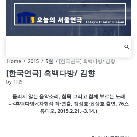
Skip
to
content
Home
2015
5월
[한국연극] 흑백다방/ 김향
[한국연극] 흑백다방/ 김향
by
TTIS
들리지 않는 음악소리, 침묵 그리고 함께 부르는 노래
– <흑백다방>(차현석 작·연출, 정성호·윤상호 출연, 76스
튜디오, 2015.2.21.~3.14.)