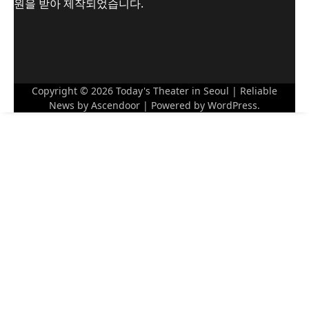
원을 받아 제작되었습니다.
Copyright © 2026
Today's Theater in Seoul
| Reliable
News by
Ascendoor
| Powered by
WordPress
.