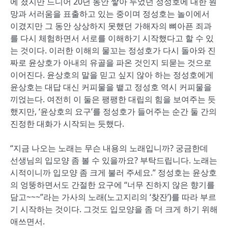
에 졌지만 드디어 20년 동안 쌓아 두었던 정성호에 대한 원
망과 서러움을 표출하고 있는 중이며 정성호는 놀이에서
이겼지만 그 동안 상상하지 못했던 가해자의 뼈아픈 죄과
를 다시 체험하면서 서로를 이해하기 시작했다고 할 수 있
는 것이다. 이러한 이해의 물꼬는 정성호가 다시 돌아와 진
짜로 윤상호가 아내의 유골을 파온 것인지 되묻는 것으로
이어진다. 윤상호의 말을 믿고 싶지 않아 하는 정성호에게
윤상호는 대답 대신 커피물을 뱉고 정성호 역시 커피물을
끼얹는다. 여전히 이 둘은 팽팽한 대립의 힘을 보여주는 듯
했지만, ‘윤상호의 요구’를 정성호가 들어주는 순간 둘 간의
진정한 대화가 시작되는 듯했다.
“지금 나오는 노래는 무슨 내용의 노래입니까? 궁금한데
선생님의 입모양 좀 볼 수 있을까요? 부탁드립니다. 노래는
시적이니까 입모양 좀 크게 불러 주세요.” 정성호는 윤상호
의 엉뚱하면서도 간절한 요구에 “너무 진하지 않은 향기를
담고~~~”라는 가사의 노래(노고지리의 ‘찾잔’)를 따라 부르
기 시작하는 것이다. 그것도 입모양을 좀 더 크게 하기 위해
애쓰면서.