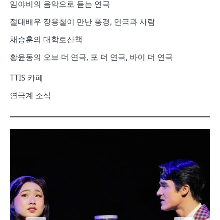
임야비의 음악으로 듣는 연극
절대배우 장용철이 만난 풍경, 연극과 사람
채승훈의 대학로산책
황윤동의 오브 더 연극, 포 더 연극, 바이 더 연극
TTIS 카페
연극계 소식