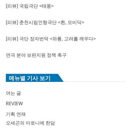
[리뷰] 국립극단 <태풍>
[리뷰] 춘천시립인형극단 <흰, 모비딕>
[리뷰] 극단 장자번덕 <와룡, 고려를 깨우다>
연극 분야 보편지원 정책 촉구
메뉴별 기사 보기
여는 글
REVIEW
기획 연재
오세곤의 마로니에 한담