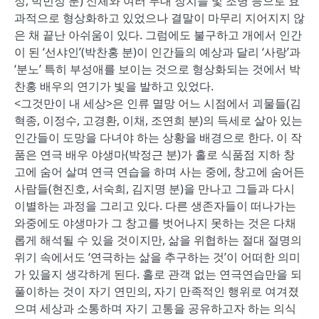
정, 박민정 분) 신체와 여러 무대 장치들 및 조명 등으로 효
과적으로 형상화하고 있었으나 결말이 마무리 지어지지 않
은 채 끝난 아쉬움이 있다. 그럼에도 불구하고 개에서 인간
이 된 ‘선샤인’(박찬홍 분)이 인간들의 예상과 달리 ‘사랑’과
‘분노’ 특히 부성애를 보이는 것으로 형상화되는 것에서 박
찬홍 배우의 연기가 빛을 발하고 있었다.
<그것만이 내 세상>은 인류 멸망 어느 시점에서 괴물들(김
혁종, 이정수, 고경환, 이채, 조연희 분)의 득세로 살아 있는
인간들이 도망을 다녀야 하는 상황을 배경으로 한다. 이 작
품은 연극 배우 야생마(박정근 분)가 홀로 식품점 지하 창
고에 숨어 살며 연극 연습을 하며 사는 중에, 창고에 숨어든
사람들(현진호, 서숙희, 김지명 분)을 만나고 그들과 다시
이별하는 과정을 그리고 있다. 다른 생존자들이 떠나가는
와중에도 야생마가 그 창고를 벗어나지 못하는 것은 다채
롭게 해석될 수 있을 것이지만, 삶을 위협하는 절대 절명의
위기 속에서도 ‘연극하는 삶을 추구하는 것’이 어떠한 의미
가 있을지 생각하게 된다. 홀로 관객 없는 연극연습만을 되
풀이하는 것이 자기 연민의, 자기 만족적인 행위로 여겨졌
으며 세상과 소통하며 자기 고통을 공유하고자 하는 의식