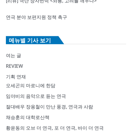
[리뷰] 극단 장자번덕 <와룡, 고려를 깨우다>
연극 분야 보편지원 정책 촉구
메뉴별 기사 보기
여는 글
REVIEW
기획 연재
오세곤의 마로니에 한담
임야비의 음악으로 듣는 연극
절대배우 장용철이 만난 풍경, 연극과 사람
채승훈의 대학로산책
황윤동의 오브 더 연극, 포 더 연극, 바이 더 연극