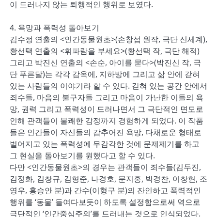
이 드러나지 않는 퇴행적인 행위로 보였다.
4. 욕망과 폭력성 돌아보기
김수정 연출의 <인간동물원초>(손창섭 원작, 극단 신세계),
황선택 연출의 <휘파람을 부세요>(황선택 작, 극단 해적)
그리고 박진신 연출의 <손순, 아이를 묻다>(박진신 작, 극
단 푸른달)는 각각 감옥에, 지하방에 그리고 삶 안에 갇혀
있는 사람들의 이야기라 할 수 있다. 갇혀 있는 공간 안에서
죄수들, 마음의 불구자들 그리고 마음이 가난한 이들의 욕
망, 권력 그리고 폭력성이 드러나면서 그 극단적인 면모로
인해 관객들이 불쾌한 감정까지 경험하게 되었다. 이 작품
들은 인간들이 자신들의 감추어진 욕망, 다채로운 형태로
벌어지고 있는 폭력성에 무감각한 것에 문제제기를 하고
그 현실을 돌아보기를 원했다고 할 수 있다.
다만 <인간동물원초>의 경우는 관객들이 죄수들(김두진,
김정화, 김창규, 김형준, 나경호, 문지홍, 박경찬, 이창현, 조
영우, 홍승안 분)과 간수(이형구 분)의 잔인하고 폭력적인
행위를 ‘동물’ 들여다보듯이 하도록 설정함으로써 역으로
극단적인 ‘인간중심주의’를 드러내는 것으로 인식되었다.