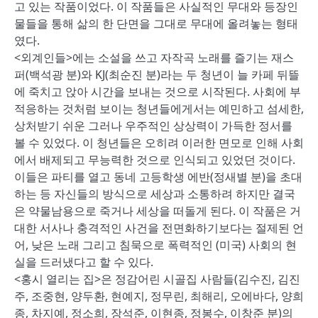
고 있는 작품이었다. 이 작품들은 사실적인 무대와 등장인
물들을 통해 삶의 한 단면을 그대로 무대에 올려놓는 형태
였다.
<외계인들>에는 소설을 쓰고 자작곡 노래를 즐기는 재스
퍼(백석광 분)와 KJ(최순진 분)라는 두 청년이 늘 카페 뒤뜰
에 죽치고 앉아 시간을 보내는 것으로 시작된다. 사회에 부
적응하는 것처럼 보이는 청년들에게서는 예민하고 섬세한,
상처받기 쉬운 그러나 우주적인 상상력이 가득한 정서를
볼 수 있었다. 이 청년들은 오히려 이러한 면모로 인해 사회
에서 배제되고 무능력한 것으로 인식되고 있었던 것이다.
이들은 파티를 열고 동네 고등학생 에반(정새별 분)을 초대
하는 등 자신들의 방식으로 세상과 소통하려 하지만 결국
은 약물남용으로 죽거나 세상을 떠돌게 된다. 이 작품은 거
대한 서사나 충격적인 사건을 전면화하기보다는 절제된 언
어, 낮은 노래 그리고 침묵으로 폭력적인 (미국) 사회의 현
실을 드러냈다고 할 수 있다.
<홍시 열리는 집>은 정감어린 시골집 사람들(김수진, 김진
주, 조중현, 양두환, 현예지, 정무린, 최해리, 오에바다, 양희
종, 차지예, 정소희, 장석준, 이현종, 정봉수, 이창준 분)의