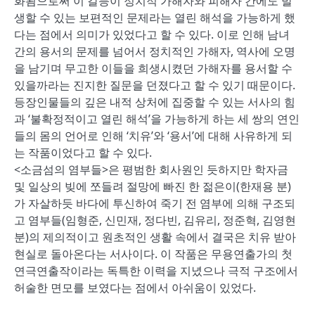
화됨으로써 이 갈등이 정치적 가해자와 피해자 간에도 발
생할 수 있는 보편적인 문제라는 열린 해석을 가능하게 했
다는 점에서 의미가 있었다고 할 수 있다. 이로 인해 남녀
간의 용서의 문제를 넘어서 정치적인 가해자, 역사에 오명
을 남기며 무고한 이들을 희생시켰던 가해자를 용서할 수
있을까라는 진지한 질문을 던졌다고 할 수 있기 때문이다.
등장인물들의 깊은 내적 상처에 집중할 수 있는 서사의 힘
과 ‘불확정적이고 열린 해석’을 가능하게 하는 세 쌍의 연인
들의 몸의 언어로 인해 ‘치유’와 ‘용서’에 대해 사유하게 되
는 작품이었다고 할 수 있다.
<소금섬의 염부들>은 평범한 회사원인 듯하지만 학자금
및 일상의 빚에 쪼들려 절망에 빠진 한 젊은이(한재용 분)
가 자살하듯 바다에 투신하여 죽기 전 염부에 의해 구조되
고 염부들(임형준, 신민재, 정다빈, 김유리, 정준혁, 김영현
분)의 제의적이고 원초적인 생활 속에서 결국은 치유 받아
현실로 돌아온다는 서사이다. 이 작품은 무용연출가의 첫
연극연출작이라는 독특한 이력을 지녔으나 극적 구조에서
허술한 면모를 보였다는 점에서 아쉬움이 있었다.