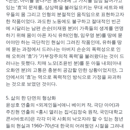
<손순, 아이를 묻다>는 동시대에 그 가치를 점점 잃어가고
있는 ‘효’의 문제를, 상상력을 불러일으키는 무대 세트와 배
우들의 몸 그리고 인형의 분절적인 움직임으로 표현하고자
한 작품이었다. 과도한 노동에도 불구하고 절대적인 빈곤
에 시달리는 남편 손순(이재원 분)이 가족들의 생계를 연명
하기 위해 몸이 아픈 자식 유하(인형, 임우영 분)를 땅에 묻
어야만 하는 극단적인 현실이 그려진 작품인데, 유하를 땅
에 묻는 과정에서 드러나는 아버지 손순의 폭력성으로 인
해 오히려 ‘효’가 ‘가부장주의적 폭력’을 불러왔다는 것이 드
러나는 듯했다. 치매 노모(조윤빈 분)를 둔 아들 내외(아내
오화연 분)의 고통은 충분히 공감할 만한 상황이었지만, 그
안에서의 ‘효’는 역으로 폭력적인 방식으로 가정을 파괴하
는 것으로 보였던 것이다.
5. 삶의 한 단면의 형상화
윤성호 연출의 <외계인들>(애니 베이커 작, 극단 아어)과
주진현 연출의 <홍시 열리는 집>(김정숙 원작, 국민대학교
콘서바토리)은 각각 미국 사회의 낙오자라 할 수 있는 청년
들의 현실과 1960~70년대 한국의 어려웠던 시절을 그려내