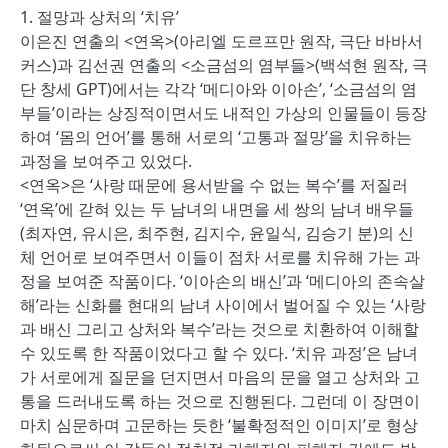
1. 절망과 상처의 ‘치유’
이은진 연출의 <연옥>(아리엘 도르프만 원작, 극단 바바서
커스)과 김선권 연출의 <소금섬의 염부들>(백석현 원작, 극
단 창세 GPT)에서는 각각 ‘메디아와 이아손’, ‘소금섬의 염
부들’이라는 상징적이면서도 내적인 가상의 인물들이 등장
하여 ‘몸의 언어’를 통해 서로의 ‘고통과 절망’을 치유하는
과정을 보여주고 있었다.
<연옥>은 ‘사랑 때문에 용서받을 수 없는 복수’를 저질러
‘연옥’에 갇혀 있는 두 남녀의 내면을 세 쌍의 남녀 배우들
(최자연, 유시은, 최주현, 김지수, 윤일식, 김승기 분)의 신
체 언어로 보여주면서 이들이 점차 서로를 치유해 가는 과
정을 보여준 작품이다. ‘이아손의 배신’과 ‘메디아의 존속살
해’라는 신화를 현대의 남녀 사이에서 벌어질 수 있는 ‘사랑
과 배신 그리고 상처와 복수’라는 것으로 치환하여 이해할
수 있도록 한 작품이었다고 할 수 있다. ‘치유 과정’은 남녀
가 서로에게 질문을 던지면서 마음의 문을 열고 상처와 고
통을 드러내도록 하는 것으로 진행된다. 그런데 이 장면이
마치 심문하며 고문하는 듯한 ‘불확정적인 이미지’로 형상