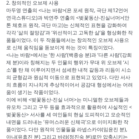
2. 창의적인 오브제 사용
마두영 연출의 <나는 바람>(욘 포세 원작, 극단 제12언어
연극스튜디오)과 박연주 연출의 <벚꽃동산-진실너머>(안
톤 체호프 원작, 극단 마고)는 신체적인 표현을 강화하여
각각 ‘삶의 절망감’과 ‘위선적이고 고독한 삶’을 형상화한 작
품들이었다. 이 두 작품들에서는 창의적인 오브제 사용으
로 신체 움직임을 돋보이게 하는 것이 특징이었다.
<나는 바람>에서는 ‘한 사람’(백종승 분)과 ‘다른 사람’(강희
제 분)이라 칭해지는 두 인물의 행위가 무대 위 오브제 ‘시
소’를 탄 채 이루어지면서 섬세한 내적 갈등과 리듬이 시소
의 균형감과 원심적 이동으로 표현되고 있었다. 다만 서사
의 흐름이 지나치게 추상적이어서 공감대 형성에서는 어려
움이 생기는 작품이었다.
이에 비해 <벚꽃동산-진실 너머>는 미니멀한 오브제들과
유모차 그리고 구두 등을 효과적으로 활용하여 사실적인 <
벚꽃동산> 서사를 세 여인들의 현실 도피적이고 모순적인
내면을 드러내는 ‘유머스러운 신체극’으로 이미지화한 작
품이었다. 다만 원작의 인물들을 라넵스카야(임윤진 분),
아냐(유효진 분) 그리고 바랴(정진숙 분)로만 압축시키는