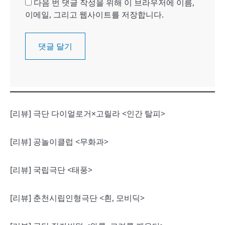
다음 번 댓글 작성을 위해 이 브라우저에 이름,
이메일, 그리고 웹사이트를 저장합니다.
[리뷰] 극단 다이얼로거×고릴라 <인간 탈피>
[리뷰] 공놀이클럽 <무화과>
[리뷰] 국립극단 <태풍>
[리뷰] 춘천시립인형극단 <흰, 모비딕>