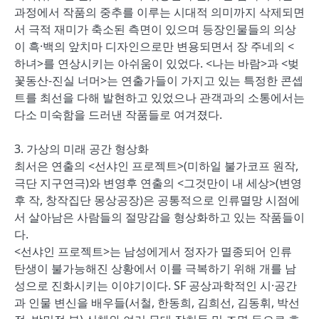
과정에서 작품의 중추를 이루는 시대적 의미까지 삭제되면
서 극적 재미가 축소된 측면이 있으며 등장인물들의 의상
이 흑·백의 앞치마 디자인으로만 변용되면서 장 주네의 <
하녀>를 연상시키는 아쉬움이 있었다. <나는 바람>과 <벚
꽃동산-진실 너머>는 연출가들이 가지고 있는 특정한 콘셉
트를 최선을 다해 발현하고 있었으나 관객과의 소통에서는
다소 미숙함을 드러낸 작품들로 여겨졌다.
3. 가상의 미래 공간 형상화
최서은 연출의 <선샤인 프로젝트>(미하일 불가코프 원작,
극단 지구연극)와 변영후 연출의 <그것만이 내 세상>(변영
후 작, 창작집단 몽상공장)은 공통적으로 인류멸망 시점에
서 살아남은 사람들의 절망감을 형상화하고 있는 작품들이
다.
<선샤인 프로젝트>는 남성에게서 정자가 멸종되어 인류
탄생이 불가능해진 상황에서 이를 극복하기 위해 개를 남
성으로 진화시키는 이야기이다. SF 공상과학적인 시·공간
과 인물 변신을 배우들(서철, 한동희, 김희선, 김동휘, 박선