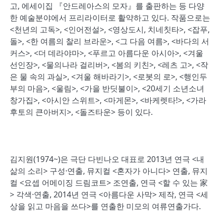
고, 에세이집 『안드레아스의 모자』를 출판하는 등 다양
한 예술분야에서 프리라이터로 활약하고 있다. 작품으로는
<천년의 고독>, <인어전설>, <영상도시, 치네칫타>, <잡푸,
돌>, <한 여름의 찰리 브라운>, <그 다음 여름>, <바다의 서
커스>, <더 데라야마>, <푸르고 아름다운 아시아>, <겨울
선인장>, <물의나라 걸리버>, <봄의 키친>, <레츠 고>, <작
은 물 속의 과실>, <겨울 해바라기>, <로봇의 로>, <행인두
부의 마음>, <울림>, <가을 반딧불이>, <20세기 소년소녀
창가집>, <아시안 스위트>, <마게몬>, <바케렛타!>, <가라
후토의 큰아버지>, <돌즈타운> 등이 있다.
김지원(1974~)은 극단 다빈나오 대표로 2013년 연극 <내
삶의 소리> 구성·연출, 뮤지컬 <혼자가 아니다> 연출, 뮤지
컬 <요셉 어메이징 드림코트> 조연출, 연극 <할 수 있는 家
> 각색·연출, 2014년 연극 <아름다운 사막> 제작, 연극 <세
상을 읽고 마음을 쓰다>를 연출한 미모의 여류연출가다.