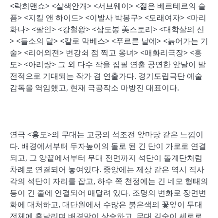
<락희맨쇼> <살색안개> <서브웨이> <젊은 베르테르의 슬
픔> <지킬 앤 하이드> <이발사 박봉구> <모래여자> <마리
화나> <팔인> <강철왕> <삼도봉 美스토리> <대학살의 신
> <들소의 달> <칼로 막베스> <푸르른 날에> <늙어가는 기
술> <리어외전> 변강쇠 점 찍고 옹녀> <매화리극장> <홍
도> <아리랑> 그 외 다수 작을 집필 연출 공연한 앞날이 발
전적으로 기대되는 작가 겸 연출가다. 경기도립극단 예술
감독을 역임했고, 현재 극공작소 마방진 대표이다.
연극 <홍도>의 무대는 고궁의 석조전 앞마당 같은 느낌이
다. 배경에서부터 두자높이의 돌로 된 긴 단이 가로로 연결
되고, 그 양끝에서부터 무대 전면까지 석단이 돌계단처럼
차례로 연결되어 놓여있다. 중앙에는 제상 같은 역시 직사
각의 석단이 자리를 잡고, 하수 쪽 천정에는 긴 네모 형태의
등이 긴 줄에 연결되어 매달려 있다. 조명의 변화로 장면변
화에 대처하고, 대단원에서 수많은 붉은색의 꽃잎이 무대
전체에 흩날리며 배경막이 상승하고, 무대 깊숙이 세로로