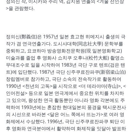
정의신 작, 이시카와 주리 역, 김지원 연출의 <겨울 선인장
>을 관람했다.
정의신(鄭義信)은 1957년 일본 효고현 히메지시 출생의 극
작가 겸 연극연출가다. 도시샤대학(同志社大學) 문학부를
중퇴하고, 요코하마 방송영화전문학원(現 일본영화학교)
미술과를 졸업 후 영화사 쇼치쿠 오후나(松竹大船) 촬영소
무대조수로 일을 시작하여 1983년 극단 구로 텐트(검은 텐
트)에 입단했다. 1987년 극단 신주쿠료잔파쿠(新宿梁山泊)
창립멤버로 참가하고, 극단 소속의 전속작가로 활동하여
1990년 <천년의 고독>을 시작으로 <더 데라야마(寺山)>, <
인어전설> 등으로 일본 연극계에서 중요한 위치를 차지하
고 있으며, 왕성한 연극 활동뿐만 아니라 영화 각본에도 주
력하여 1993년에는 혼잡한 현대일본의 풍경을 택시운전사
의 시선으로 바라본 <달은 어느 쪽에서 뜨는가>로 여러 영
화제에서 수상했다. 1996년, 극단 신주쿠료잔파쿠 퇴단 이
후 영화와 연극분야에서 활약하며 화제작을 잇달아 발표하