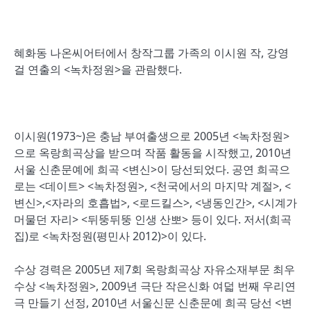
혜화동 나온씨어터에서 창작그룹 가족의 이시원 작, 강영
걸 연출의 <녹차정원>을 관람했다.
이시원(1973~)은 충남 부여출생으로 2005년 <녹차정원>
으로 옥랑희곡상을 받으며 작품 활동을 시작했고, 2010년
서울 신춘문예에 희곡 <변신>이 당선되었다. 공연 희곡으
로는 <데이트> <녹차정원>, <천국에서의 마지막 계절>, <
변신>,<자라의 호흡법>, <로드킬스>, <냉동인간>, <시계가
머물던 자리> <뒤뚱뒤뚱 인생 산뽀> 등이 있다. 저서(희곡
집)로 <녹차정원(평민사 2012)>이 있다.
수상 경력은 2005년 제7회 옥랑희곡상 자유소재부문 최우
수상 <녹차정원>, 2009년 극단 작은신화 여덟 번째 우리연
극 만들기 선정, 2010년 서울신문 신춘문예 희곡 당선 <변