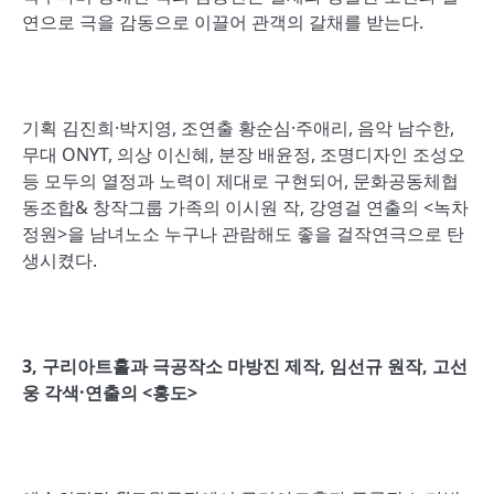
연으로 극을 감동으로 이끌어 관객의 갈채를 받는다.
기획 김진희·박지영, 조연출 황순심·주애리, 음악 남수한,
무대 ONYT, 의상 이신혜, 분장 배윤정, 조명디자인 조성오
등 모두의 열정과 노력이 제대로 구현되어, 문화공동체협
동조합& 창작그룹 가족의 이시원 작, 강영걸 연출의 <녹차
정원>을 남녀노소 누구나 관람해도 좋을 걸작연극으로 탄
생시켰다.
3,
구리아트홀과 극공작소 마방진 제작
,
임선규 원작
,
고선
웅 각색
·
연출의
<
홍도
>