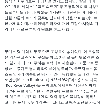
통적 사회주의로부터 영향을 받기도 했지만, “랄프 에머
슨”, “헨리 제임스”, “월트 휘트먼” 등 전통적인 미국 사상가
들로부터도 영감과 통찰을 가져왔다. 대단원은 아이를 사
산한 샤론의 로즈가 굶주린 남자에게 젖을 먹이는 것으로
끝나게 되는데, 스타인벡은 타자에 대한 진정한 사랑의 자
각에서 새로운 희망의 단초를 찾고자 했다.
무대는 몇 개의 나무로 만든 조형물이 놓여있다. 이 조형물
은 의자구실과 연단 구실을 하고, 차례로 늘어놓으면 톰 조
드 일가가 타고 이주하는 트랙터로 사용된다. 소품으로 등
장하는 총기도 당시의 라이플에 방불하다. 출연자들은 톰
조드 일가가 생존했던 당시에 널리 유행했던 노래인 “마틴
로빈슨(Martin Robinson (1925~1982)”의 <홍하의 계곡
(Red River Valley)>을 극의 도입에서부터 대단원에까지
때맞춰 부르며 연기한다. 후반부에 부르는 창작곡도 적절
한 것으로 느껴진다. 1인 다 역의 등장인물설정이 독특하
고, 이념문제나, 위기의 순간, 그리고 고통과 고난을 사실적