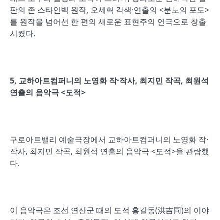
판의 존 스타인벡 원작, 오세혁 각색·연출의 <분노의 포도>
를 원작을 넘어선 한 편의 새로운 표현주의 연극으로 창출
시켰다.
5,
교하아트컴퍼니의 노영화 작
·
작사
,
최지민 작곡
,
최원석
연출의 음악극
<
도적
>
구로아트밸리 예술극장에서 교하아트컴퍼니의 노영화 작·
작사, 최지민 작곡, 최원석 연출의 음악극 <도적>을 관람했
다.
이 음악극은 조선 연산군 때의 도적 홍길동(洪吉同)의 이야