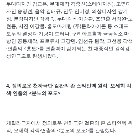
무대디자인 김교은, 무대제작 김충신(스테이지원), 조명디
자인 송영견, 음악 김태규, 안무 안미경, 의상디자인 강기
정, 분장디자인 장경숙, 무대감독 이승환, 조연출 서정완·노
현동, 사진 이강물, 홍모마케팅 (주)문화아이콘 등 스태프
모두의 열정과 기량이 드러나, 구리아트홀과 극공작소 마
방진 공동제작, 프로듀서 고강민, 임선규 원작, 고선웅 각색
·연출의 <홍도>를 연출력이 감지되는 친 대중적인 걸작감
성연극으로 탄생시켰다.
4,
정의로운 천하극단 걸판의 존 스타인벡 원작
,
오세혁 각
색
·
연출의
<
분노의 포도
>
게릴라극자에서 정의로운 천하극단 걸판의 존 스타인벡 원
작, 오세혁 각색·연출의 <분노의 포도>를 관람했다.