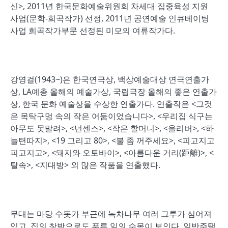
신>, 2011년 한국문화예술위원회 차세대 집중육성 지원
사업(문학-희곡작가) 선정, 2011년 공연예술 인큐베이팅
사업 희곡작가부문 선정된 미모의 여류작가다.
강영걸(1943~)은 한국연극상, 백상예술대상 연극연출가
상, LA예총 올해의 예술가상, 국립극장 올해의 좋은 연출가
상, 한국 문화 예술상을 수상한 연출가다. 연출작은 <그것
은 목탁구멍 속의 작은 어둠이었습니다>, <우리집 식구는
아무도 못말려>, <넌센스>, <작은 할머니>, <올리버>, <하
늘텬따지>, <19 그리고 80>, <불 좀 꺼주세요>, <피고지고
피고지고>, <돼지와 오토바이>, <아름다운 거리(距離)>, <
탈속>, <지대방> 외 많은 작품을 연출했다.
무대는 마당 수돗가 부근에 녹차나무 여러 그루가 심어져
있고, 집의 창밖으로도 푸른 잎의 수목이 보인다. 일반주택