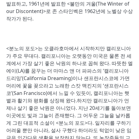
발표하고, 1961년에 발표한 <불만의 겨울(The Winter of
our Discontent)>로 존 스타인벡은 1962년에 노벨상 수상
작가가 된다.
<분노의 포도>는 오클라호마에서 시작하지만 캘리포니아
가 주요 무대다. 캘리포니아는 오랫동안 미국은 물론 전 세
계에서 가장 살기 좋은 낙원의 하나로 꼽혀 왔다. 따뜻한 엘
에이(LA)를 꿈꾸는 더 마마스 앤 더 파파스의 ‘캘리포니아
드리밍’(California Dreaming)이나 샌프란시스코에 가면
머리에 꽃을 꽂으라고 노래한 스캇 맥킨지의 ‘샌프란시스
코’(San Francisco)에서 느낄 수 있듯이, 캘리포니아는 햇
볕과 활기와 평화를 상징해 왔다.하지만 캘리포니아가 언
제나 살기 좋은 낙원은 아니었다. 지난 20세기를 돌아보면
이곳에도 빛과 그늘이 존재했다. 그 어두운 그늘을 날카롭
게 그린 대표적 소설이 <분노의 포도>다. 일자리를 구하기
어려울 뿐만 아니라, 설사 구했다 하더라도 턱없이 낮은 임
금은 인간다운 생활을 보장하지 않는다. 또 농장주들의 교