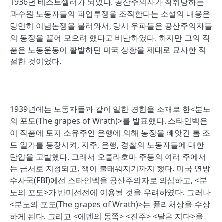
1936년 베스트셀러가 되었다. 공산주의자가 착취당하는
과수원 노동자들의 파업투쟁을 조직한다는 소설의 내용은
당연히 이념논쟁을 불러와서, 당시 우파들은 공산주의자들
의 동정을 끌어 모으려 했다고 비난하였다. 하지만 그의 작
품은 노동운동이 활발하던 미국 상황을 제대로 묘사한 적
절한 것이었다.
1939년에는 노동자들과 같이 일한 경험을 소재로 한<분노
의 포도(The grapes of Wrath)>를 발표했다. 스타인벡은
이 작품에 토지 소유주인 은행에 의해 농장을 빼앗긴 톰 조
드 일가를 등장시켜, 지주, 은행, 경찰의 노동자들에 대한
탄압을 고발했다. 그래서 오클라호마 주등의 여러 주에서
는 금서로 지정되고, 책이 불태워지기까지 했다. 미국 연방
수사국(FBI)에선 스타인벡을 공산주의자로 의심하고, <분
노의 포도>가 반미선전에 이용될 것을 우려하였다. 그러나
<분노의 포도(The grapes of Wrath)>는 퓰리처상을 수상
하게 된다. 그리고 <에덴의 동쪽> <진주> <달은 지다>을