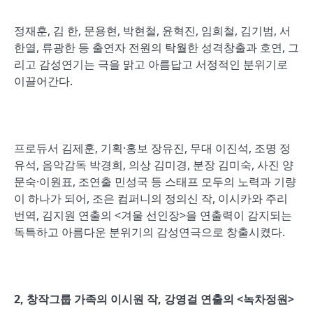
정재훈, 김 한, 문용현, 박현철, 윤혁진, 임희철, 김기범, 서
한열, 류광한 등 출연자 전원의 탁월한 성격창출과 호연, 그
리고 감성연기는 극을 맑고 아름답고 서정적인 분위기로
이끌어간다.
프로듀서 김제훈, 기획·홍보 장유진, 무대 이진석, 조명 정
유석, 음악감독 박경희, 의상 김미경, 분장 김미숙, 사진 양
문숙·이원표, 조연출 민성국 등 스태프 모두의 노력과 기량
이 하나가 되어, 조은 컴퍼니의 정의신 작, 이시카와 주리
번역, 김지원 연출의 <겨울 선인장>을 연출력이 감지되는
독특하고 아름다운 분위기의 감성연극으로 창출시켰다.
2,
창작그룹 가족의 이시원 작
,
강영걸 연출의
<
녹차정원
>