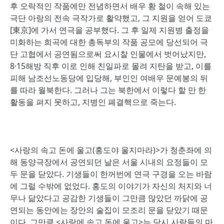
후 오락적인 작품에만 전념하면서 배우 황 철이 속해 있는
극단 아랑의 전속 극작가로 활약했고, 그 지원을 얻어 도쿄
[東京]에 가서 연극을 공부했다. 그 후 일제 지원병 출정을
미화하는 희곡에 대한 총독부의 작품 공모에 당선되어 극
단 고협에서 공연됨으로써 요시찰 인물에서 벗어났지만,
8·15해방 직후 이로 인해 친일파로 몰려 지탄을 받고, 이를
피해 남조선노동당에 입당해, 부인인 여배우 문예봉의 뒤
를 따라 월북한다. 그러나 그는 북한에서 이렇다 할 만 한
활동을 펴지 못하고, 지병인 폐결핵으로 죽는다.
<사랑의 속고 돈에 울고(홍도야 울지마라)>가 청춘좌에 의
해 동양극장에서 공연되던 날은 서울 시내의 요정들이 모
두 문을 닫았다. 기생들이 한꺼번에 연극 구경을 오는 바람
에 그럴 수밖에 없었다. 홍도의 이야기가 자신의 처지와 너
무나 닮았다고 공감한 기생들이 그만큼 많았던 까닭에 공
연되는 동안에는 장안의 술집이 모조리 문을 닫았기 때문
이다. 그만큼 <사랑에 속고 돈에 울고>는 당시 사람들의 마