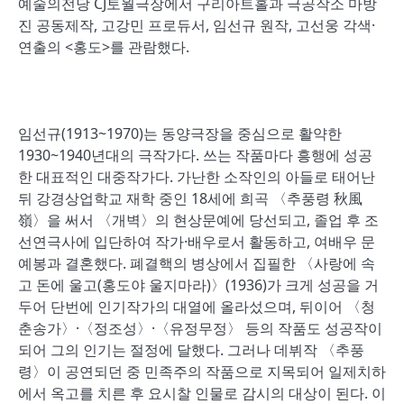
예술의전당 CJ토월극장에서 구리아트홀과 극공작소 마방
진 공동제작, 고강민 프로듀서, 임선규 원작, 고선웅 각색·
연출의 <홍도>를 관람했다.
임선규(1913~1970)는 동양극장을 중심으로 활약한
1930~1940년대의 극작가다. 쓰는 작품마다 흥행에 성공
한 대표적인 대중작가다. 가난한 소작인의 아들로 태어난
뒤 강경상업학교 재학 중인 18세에 희곡 〈추풍령 秋風
嶺〉을 써서 〈개벽〉의 현상문예에 당선되고, 졸업 후 조
선연극사에 입단하여 작가·배우로서 활동하고, 여배우 문
예봉과 결혼했다. 폐결핵의 병상에서 집필한 〈사랑에 속
고 돈에 울고(홍도야 울지마라)〉(1936)가 크게 성공을 거
두어 단번에 인기작가의 대열에 올라섰으며, 뒤이어 〈청
춘송가〉·〈정조성〉·〈유정무정〉 등의 작품도 성공작이
되어 그의 인기는 절정에 달했다. 그러나 데뷔작 〈추풍
령〉이 공연되던 중 민족주의 작품으로 지목되어 일제치하
에서 옥고를 치른 후 요시찰 인물로 감시의 대상이 된다. 이