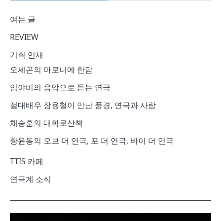
여는 글
REVIEW
기획 연재
오세곤의 마로니에 한담
임야비의 음악으로 듣는 연극
절대배우 장용철이 만난 풍경, 연극과 사람
채승훈의 대학로산책
황윤동의 오브 더 연극, 포 더 연극, 바이 더 연극
TTIS 카페
연극계 소식