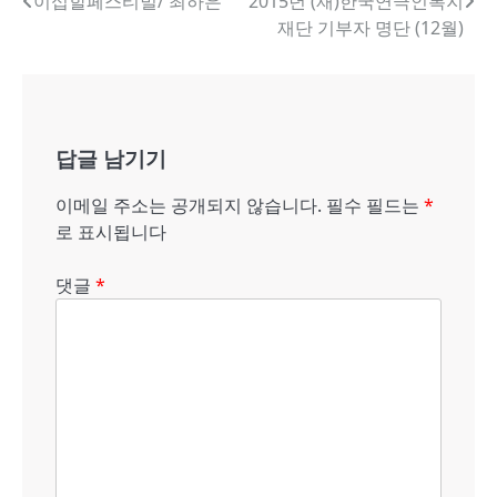
글
이십할페스티벌/ 최하은
2015년 (재)한국연극인복지
재단 기부자 명단 (12월)
내
비
게
답글 남기기
이
션
이메일 주소는 공개되지 않습니다.
필수 필드는
*
로 표시됩니다
댓글
*