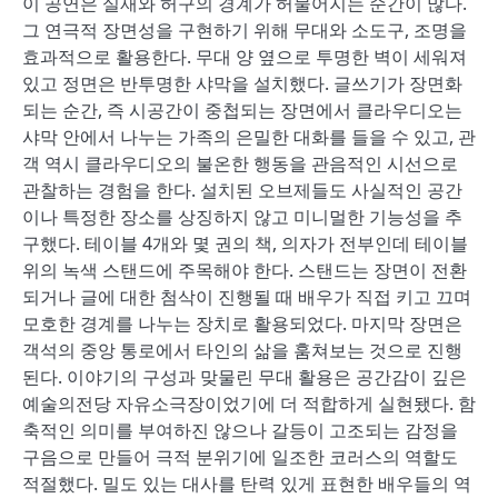
이 공연은 실재와 허구의 경계가 허물어지는 순간이 많다.
그 연극적 장면성을 구현하기 위해 무대와 소도구, 조명을
효과적으로 활용한다. 무대 양 옆으로 투명한 벽이 세워져
있고 정면은 반투명한 샤막을 설치했다. 글쓰기가 장면화
되는 순간, 즉 시공간이 중첩되는 장면에서 클라우디오는
샤막 안에서 나누는 가족의 은밀한 대화를 들을 수 있고, 관
객 역시 클라우디오의 불온한 행동을 관음적인 시선으로
관찰하는 경험을 한다. 설치된 오브제들도 사실적인 공간
이나 특정한 장소를 상징하지 않고 미니멀한 기능성을 추
구했다. 테이블 4개와 몇 권의 책, 의자가 전부인데 테이블
위의 녹색 스탠드에 주목해야 한다. 스탠드는 장면이 전환
되거나 글에 대한 첨삭이 진행될 때 배우가 직접 키고 끄며
모호한 경계를 나누는 장치로 활용되었다. 마지막 장면은
객석의 중앙 통로에서 타인의 삶을 훔쳐보는 것으로 진행
된다. 이야기의 구성과 맞물린 무대 활용은 공간감이 깊은
예술의전당 자유소극장이었기에 더 적합하게 실현됐다. 함
축적인 의미를 부여하진 않으나 갈등이 고조되는 감정을
구음으로 만들어 극적 분위기에 일조한 코러스의 역할도
적절했다. 밀도 있는 대사를 탄력 있게 표현한 배우들의 역