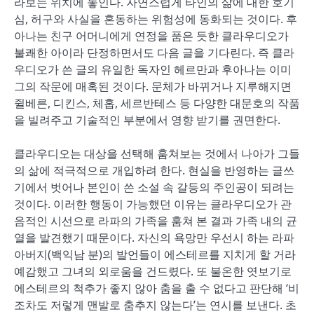
라보는 위치에 놓인다. 자연스럽게 타인의 삶에 대한 호기
심, 허구와 사실을 혼동하는 위험성에 동화되는 것이다. 후
아나는 친구 어머니에게 연정을 품은 듯한 클라우디오가
불쾌한 아이라 단정하면서도 다음 글을 기다린다. 즉 클라
우디오가 쓴 글의 유일한 독자인 헤르만과 후아나는 이미
그의 작문에 매혹된 것이다. 문체가 바뀌거나 지루해지면
쥘베른, 디킨스, 체홉, 세르반테스 등 다양한 대문호의 작품
을 빌려주고 기술적인 부분에서 영향 받기를 권면한다.
클라우디오는 대상을 선택해 훔쳐보는 것에서 나아가 그들
의 삶에 적극적으로 개입하려 한다. 현실을 반영하는 글쓰
기에서 벗어나 본인이 쓴 소설 속 갈등의 주인공이 되려는
것이다. 이러한 행동이 가능했던 이유는 클라우디오가 관
음적인 시선으로 라파의 가족을 훔쳐 본 결과 가족 내의 균
열을 발견했기 때문이다. 자신의 욕망만 우선시 하는 라파
아버지(백익남 분)의 발언들이 에스테르를 지치게 할 거라
예감했고 그녀의 외로움을 건드렸다. 또 불온한 엿보기로
에스테르의 척추가 좋지 않아 춤을 출 수 없다고 판단해 ‘비
조차도 저렇게 맨발로 춤추지 않는다’는 연시를 보낸다. 초