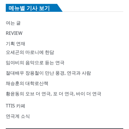
메뉴별 기사 보기
여는 글
REVIEW
기획 연재
오세곤의 마로니에 한담
임야비의 음악으로 듣는 연극
절대배우 장용철이 만난 풍경, 연극과 사람
채승훈의 대학로산책
황윤동의 오브 더 연극, 포 더 연극, 바이 더 연극
TTIS 카페
연극계 소식