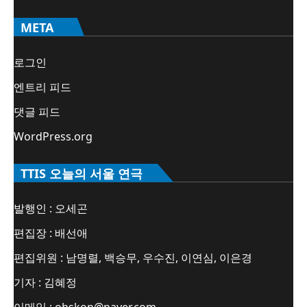
META
로그인
엔트리 피드
댓글 피드
WordPress.org
TTIS 오늘의 서울 연극
발행인 : 오세곤
편집장 : 배선애
편집위원 : 남명렬, 백승무, 우수진, 이연심, 이은경
기자 : 김혜정
이메일 : ohskon@naver.com