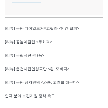
[리뷰] 극단 다이얼로거×고릴라 <인간 탈피>
[리뷰] 공놀이클럽 <무화과>
[리뷰] 국립극단 <태풍>
[리뷰] 춘천시립인형극단 <흰, 모비딕>
[리뷰] 극단 장자번덕 <와룡, 고려를 깨우다>
연극 분야 보편지원 정책 촉구