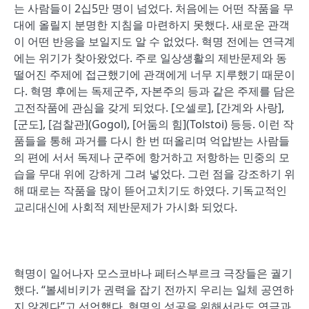
는 사람들이 2십5만 명이 넘었다. 처음에는 어떤 작품을 무
대에 올릴지 분명한 지침을 마련하지 못했다. 새로운 관객
이 어떤 반응을 보일지도 알 수 없었다. 혁명 전에는 연극계
에는 위기가 찾아왔었다. 주로 일상생활의 제반문제와 동
떨어진 주제에 접근했기에 관객에게 너무 지루했기 때문이
다. 혁명 후에는 독제군주, 자본주의 등과 같은 주제를 담은
고전작품에 관심을 갖게 되었다. [오셀로], [간계와 사랑],
[군도], [검찰관](Gogol), [어둠의 힘](Tolstoi) 등등. 이런 작
품들을 통해 과거를 다시 한 번 떠올리며 억압받는 사람들
의 편에 서서 독제나 군주에 항거하고 저항하는 민중의 모
습을 무대 위에 강하게 그려 넣었다. 그런 점을 강조하기 위
해 때로는 작품을 많이 뜯어고치기도 하였다. 기독교적인
교리대신에 사회적 제반문제가 가시화 되었다.
혁명이 일어나자 모스코바나 페터스부르크 극장들은 궐기
했다. “볼셰비키가 권력을 잡기 전까지 우리는 일체 공연하
지 않겠다”고 선언했다. 혁명의 성공을 위해서라도 연극과