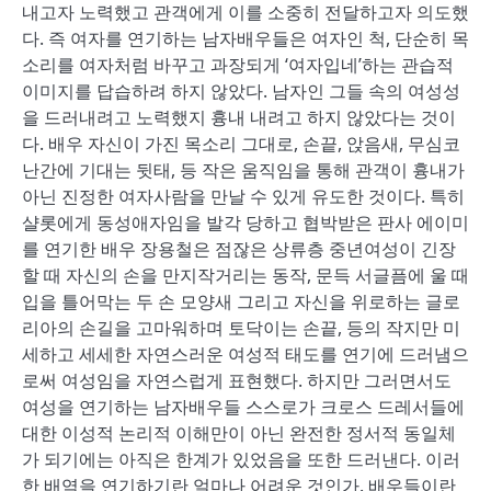
내고자 노력했고 관객에게 이를 소중히 전달하고자 의도했
다. 즉 여자를 연기하는 남자배우들은 여자인 척, 단순히 목
소리를 여자처럼 바꾸고 과장되게 ‘여자입네’하는 관습적
이미지를 답습하려 하지 않았다. 남자인 그들 속의 여성성
을 드러내려고 노력했지 흉내 내려고 하지 않았다는 것이
다. 배우 자신이 가진 목소리 그대로, 손끝, 앉음새, 무심코
난간에 기대는 뒷태, 등 작은 움직임을 통해 관객이 흉내가
아닌 진정한 여자사람을 만날 수 있게 유도한 것이다. 특히
샬롯에게 동성애자임을 발각 당하고 협박받은 판사 에이미
를 연기한 배우 장용철은 점잖은 상류층 중년여성이 긴장
할 때 자신의 손을 만지작거리는 동작, 문득 서글픔에 울 때
입을 틀어막는 두 손 모양새 그리고 자신을 위로하는 글로
리아의 손길을 고마워하며 토닥이는 손끝, 등의 작지만 미
세하고 세세한 자연스러운 여성적 태도를 연기에 드러냄으
로써 여성임을 자연스럽게 표현했다. 하지만 그러면서도
여성을 연기하는 남자배우들 스스로가 크로스 드레서들에
대한 이성적 논리적 이해만이 아닌 완전한 정서적 동일체
가 되기에는 아직은 한계가 있었음을 또한 드러낸다. 이러
한 배역을 연기하기란 얼마나 어려운 것인가. 배우들이란