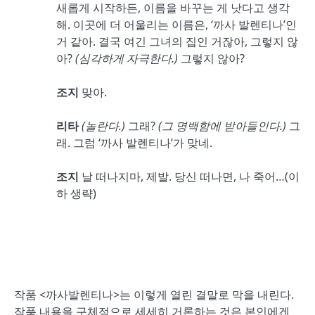
새롭게 시작하든, 이름을 바꾸는 게 낫다고 생각
해. 이곳에 더 어울리는 이름은, ‘까사 발렌티나’인
거 같아. 결국 여긴 그녀의 집인 거잖아, 그렇지 않
아?
(
심각하게 자극한다
.)
그렇지 않아?
조지
맞아.
리타
(
놀란다
.)
그래?
(
그 명백함에 받아들인다
.)
그
래. 그럼 ‘까사 발렌티나’가 맞네.
조지
날 떠나지마, 제발. 당신 떠나면, 나 죽어…(이
하 생략)
작품 <까사발렌티나>는 이렇게 열린 결말로 막을 내린다.
작품 내용을 구체적으로 세세히 거론하는 것은 본인에겐