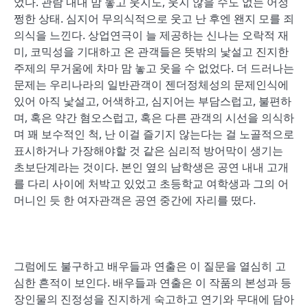
었다. 관람 내내 맘 놓고 웃지도, 웃지 않을 수도 없는 어정
쩡한 상태. 심지어 무의식적으로 웃고 난 후엔 왠지 모를 죄
의식을 느낀다. 상업연극이 늘 제공하는 신나는 오락적 재
미, 코믹성을 기대하고 온 관객들은 뜻밖의 낯설고 진지한
주제의 무거움에 차마 맘 놓고 웃을 수 없었다. 더 드러나는
문제는 우리나라의 일반관객이 젠더정체성의 문제인식에
있어 아직 낯설고, 어색하고, 심지어는 부담스럽고, 불편하
며, 혹은 약간 혐오스럽고, 혹은 다른 관객의 시선을 의식하
며 꽤 보수적인 척, 난 이걸 즐기지 않는다는 걸 노골적으로
표시하거나 가장해야할 것 같은 심리적 방어막이 생기는
초보단계라는 것이다. 본인 옆의 남학생은 공연 내내 고개
를 다리 사이에 처박고 있었고 초등학교 여학생과 그의 어
머니인 듯 한 여자관객은 공연 중간에 자리를 떴다.
그럼에도 불구하고 배우들과 연출은 이 질문을 열심히 고
심한 흔적이 보인다. 배우들과 연출은 이 작품의 본성과 등
장인물의 진정성을 진지하게 숙고하고 연기와 무대에 담아