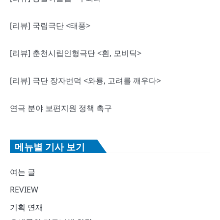
[리뷰] 국립극단 <태풍>
[리뷰] 춘천시립인형극단 <흰, 모비딕>
[리뷰] 극단 장자번덕 <와룡, 고려를 깨우다>
연극 분야 보편지원 정책 촉구
메뉴별 기사 보기
여는 글
REVIEW
기획 연재