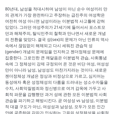
80년대, 남성을 적대시하며 남성이 아닌 순수 여성끼리 만
의 관계가 가장 완전하다고 주장하는 급진주의 여성학은
여전히 여성 아니면 남성이라는 이분법적 사고틀에 갇혀
있었다. 그러던 여성주의가 21세기에 들어서서 포스트모
던과 해체주의, 탈식민주의 철학과 만나면서 새로운 개념
의 전환을 맞았다. 결국 성(sex)의 문제가 아닌 인류의 역사
속에서 끊임없이 해체되고 다시 세워진 관습적 성
(gender) 개념의 문제임을 인지하고 젠더정체성 문제에
집중한다. 그로인한 큰 깨달음은 이분법적 관습, 사회통념
속에 그 정체성이 강제 규정되어 온 것은 비단 여성, 여성성
만이 아니라 남성, 남성성도 마찬가지라는 것이다. 새로운
젠더정체성 개념은 정상과 비정상으로 가르고, 심지어는
동성애자 혹은 성정체성의 다름을 드러내는 성소수자들을
수치, 사회악질범죄와 정신병으로 여겨 감옥에 가두고 사
회적 파문을 감행했던 과거 성에 관한 모든 이분법적 사회
관습을 파기하고 해방시킨다. 곧 여성성 vs 남성성, 이분법
적 대결 구도가 아닌, 여성성과 남성성, 모두가 모든 인간
안에 공존하며 각자가 인식하는 고유의 성정체성을 사회적