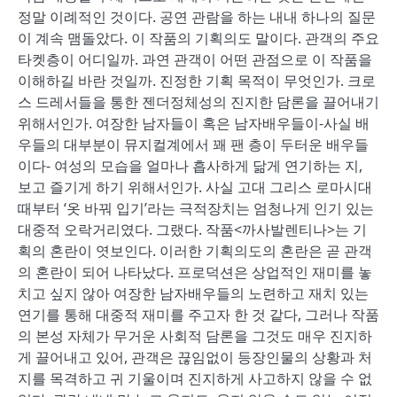
정말 이례적인 것이다. 공연 관람을 하는 내내 하나의 질문
이 계속 맴돌았다. 이 작품의 기획의도 말이다. 관객의 주요
타켓층이 어디일까. 과연 관객이 어떤 관점으로 이 작품을
이해하길 바란 것일까. 진정한 기획 목적이 무엇인가. 크로
스 드레서들을 통한 젠더정체성의 진지한 담론을 끌어내기
위해서인가. 여장한 남자들이 혹은 남자배우들이-사실 배
우들의 대부분이 뮤지컬계에서 꽤 팬 층이 두터운 배우들
이다- 여성의 모습을 얼마나 흡사하게 닮게 연기하는 지,
보고 즐기게 하기 위해서인가. 사실 고대 그리스 로마시대
때부터 ‘옷 바꿔 입기’라는 극적장치는 엄청나게 인기 있는
대중적 오락거리였다. 그랬다. 작품<까사발렌티나>는 기
획의 혼란이 엿보인다. 이러한 기획의도의 혼란은 곧 관객
의 혼란이 되어 나타났다. 프로덕션은 상업적인 재미를 놓
치고 싶지 않아 여장한 남자배우들의 노련하고 재치 있는
연기를 통해 대중적 재미를 주고자 한 것 같다, 그러나 작품
의 본성 자체가 무거운 사회적 담론을 그것도 매우 진지하
게 끌어내고 있어, 관객은 끊임없이 등장인물의 상황과 처
지를 목격하고 귀 기울이며 진지하게 사고하지 않을 수 없