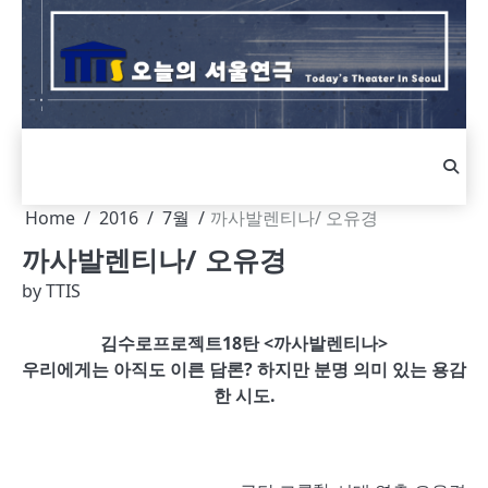
Skip
to
content
Home
2016
7월
까사발렌티나/ 오유경
까사발렌티나/ 오유경
by
TTIS
김수로프로젝트
18
탄
<까사발렌티나>
우리에게는 아직도 이른 담론? 하지만 분명 의미 있는 용감
한 시도.