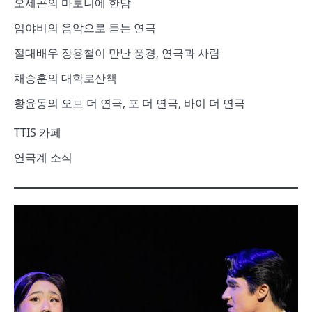
오세곤의 마로니에 한담
임야비의 음악으로 듣는 연극
절대배우 장용철이 만난 풍경, 연극과 사람
채승훈의 대학로산책
황윤동의 오브 더 연극, 포 더 연극, 바이 더 연극
TTIS 카페
연극계 소식